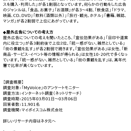
スを購入・利用した」が各1割弱となっています。何らかの行動をした広告
のジャンルは、「食品、お菓子」「お酒類」が各3～4割、「飲食店」「ドラマ、
映画、CD、DVD」「飲料（酒類以外）」「旅行・観光、ホテル」「書籍、雑誌、
マンガ」が各2割弱で上位にあがっています。
◆屋外広告についての考え方
屋外広告についての考えを聞いたところ、「宣伝効果がある」「目印や道案
内に役立つ」が各3割前後で上位２位、「統一感がない、雑然としている」
「街の景観を乱す」が各2割弱で続きます。「宣伝効果がある」は女性、「新
商品・サービス・イベント等の情報が得られる」は女性10・20代で多くなっ
ています。「統一感がない、雑然としている」「街の景観を乱す」は、高年代
層で比率が高くなっています。
【調査概要】
調査対象：「MyVoice」のアンケートモニター
調査方法：インターネット調査（ネットリサーチ）
調査時期：2015年03月01日～03月06日
回答者数：11,901名
調査機関：マイボイスコム株式会社
詳しいリサーチ内容はネタ元へ