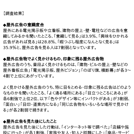
【調査結果】
◆屋外広告の意識度合
屋外にある電光掲示板や立看板、建物の屋上・壁・電柱などの広告を意
識してみるかを聞いたところ、「意識して見る」は3.9％、「興味をひかれる
広告があれば見る」は28.8％、「暇つぶし程度になんとなく見る」は
35.9％と、屋外広告を見る人は7割弱となっています。
◆屋外広告物でよく見かけるもの、印象に残る屋外広告物
屋外広告のうち、普段よく見かけるものは、「建物・ビルの屋上・壁などの
屋外看板広告」「電光掲示板、屋外ビジョン」「のぼり旗、横断幕」が各3～
4割で上位にあがっています。
よく見かける屋外広告のうち、特に目をとめる・印象に残る広告はどのよう
なものかを聞いたところ、「よく通る場所にある」「目立つところにある」が
各6割強で上位2位、以下「色やデザイン等にインパクトがある」が3割弱、
「面白い」「目印・道案内になる」「同じ広告物をいろいろな場所で見かけ
る」が各2割弱で続きます。
◆屋外広告を見た後にしたこと
屋外広告を見た後にした行動は、「インターネット等で調べた」「店舗や施
設に行った」が各1割強、「家族や友人・知人と話題にした」「商品・サービ