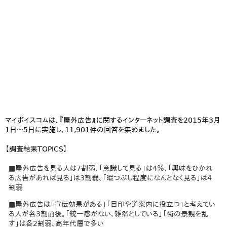
マイボイスコムは、『屋外広告』に関するインターネット調査を2015年3月
1日～5日に実施し、11,901件の回答を集めました。
【調査結果TOPICS】
■屋外広告を見る人は7割弱、「意識して見る」は4％、「興味をひかれ
る広告があれば見る」は3割弱、「暇つぶし程度になんとなく見る」は4
割弱
■屋外広告は「宣伝効果がある」「目印や道案内に役立つ」と考えてい
る人が各3割前後。「統一感がない、雑然としている」「街の景観を乱
す」は各2割弱、高年代層で多い