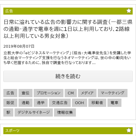
広告
日常に溢れている広告の影響力に関する調査（一都三県
の通勤・通学で電車を週に1日以上利用しており、2路線
以上利用している男女対象）
2019年08月07日
立教大学の「ｅビジネス＆マーケティング」（担当：大嶋淳俊先生）を受講した学
生と総合マーケティング支援を行なうネオマーケティングは、世の中の動向をい
ち早く把握するために、独自で調査を行なっております...
続きを読む
広告
宣伝
プロモーション
CM
メディア
マーケティング
販促
通勤
通学
交通広告
OOH
移動者
電車
駅
デジタルサイネージ
情報収集
スポーツ