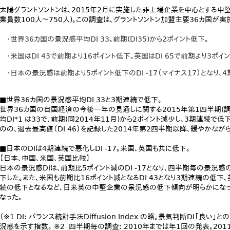
太陽グラントソントンは、2015年2月に実施した非上場企業を中心とする
業員数100人～750人)。この調査は、グラントソントン加盟主要36カ国が
・世界36カ国の景況感平均DI 33。前期(DI35)から2ポイント低下。
・米国はDI 43で前期より16ポイント低下。英国はDI 65で前期より3ポイ
・日本の景況感は前期より5ポイント低下のDI -17（マイナス17）となり、
■世界36カ国の景況感平均DI 33と3期連続で低下。
世界36カ国の自国経済の今後一年の見通しに関する2015年第1四半期(調
均DI*1 は33で、前期(同2014年11月)から2ポイント減少し、3期連続
のの、過去最高値（DI 46）を記録した2014年第2四半期以降、緩やかな
■日本のDIは4期連続で悪化しDI -17。米国、英国も共に低下。
【日本、中国、米国、英国比較】
日本の景況感DIは、前期比5ポイント減のDI -17となり、四半期毎の景況感
下した。また、米国も前期比16ポイント減となるDI 43となり3期連続の低下、
続の低下となるなど、日米英の中堅企業の景況感の低下傾向が明らかになった。
なった。
（※1 DI: バランス統計手法Diffusion Index の略。景気判断DI「
況感を示す指数。 ※2 四半期毎の調査: 2010年までは年1回の発表。20