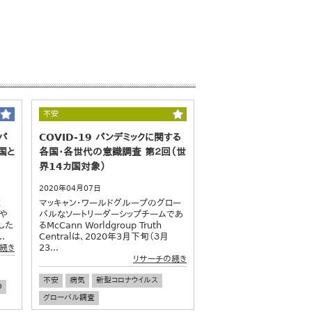
不安
パ
COVID-19 パンデミックに関する
国と
各国・各世代の意識調査 第２回（世
界14カ国対象）
2020年04月07日
症
マッキャン・ワールドグループのグロー
念や
バルなソートリーダーシップチームであ
した
るMcCann Worldgroup Truth
.
Centralは、2020年3月下旬（３月
23...
続き
リサーチの続き
不安
病気
新型コロナウイルス
O
グローバル調査