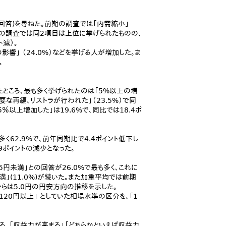
回答)を尋ねた。前期の調査では「内需縮小」
、今回の調査では同2項目は上位に挙げられたものの、
ト減）。
の影響」 （24.0%）などを挙げる人が増加した。ま
。
ところ、最も多く挙げられたのは「5%以上の増
重要な再編、リストラが行われた」（23.5%）で同
％以上増加した」は19.6%で、同比では18.4ポ
62.9%で、前年同期比で4.4ポイント低下し
9ポイントの減少となった。
円未満」との回答が26.0%で最も多く、これに
未満」(11.0%)が続いた。また加重平均では前期
からは5.0円の円安方向の推移を示した。
20円以上」 としていた相場水準の区分を、「1
ろ、「収益力が高まる」「どちらかといえば収益力