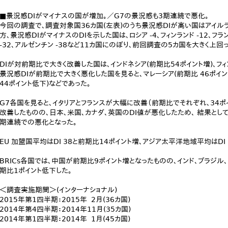
■景況感DIがマイナスの国が増加。／G7の景況感も3期連続で悪化。
今回の調査で、調査対象国36カ国(左表)のうち景況感DIが高い国はアイルラン
方、景況感DIがマイナスのDIを示した国は、ロシア -4、フィンランド -12、フランス
-32、アルゼンチン -38など11カ国にのぼり、前回調査の5カ国を大きく上回
DIが対前期比で大きく改善した国は、インドネシア(前期比54ポイント増)、フィ
景況感DIが前期比で大きく悪化した国を見ると、マレーシア(前期比 46ポイ
44ポイント低下)などであった。
G7各国を見ると、イタリアとフランスが大幅に改善（前期比でそれぞれ、34ポイ
改善したものの、日本、米国、カナダ、英国のDI値が悪化したため、 結果としてG
期連続での悪化となった。
EU 加盟国平均はDI 38と前期比14ポイント増、アジア太平洋地域平均はDI
BRICs各国では、中国が前期比9ポイント増となったものの、インド、ブラジル、ロ
期比1ポイント低下した。
＜調査実施期間＞(インターナショナル)
2015年第1四半期：2015年 2月(36カ国)
2014年第4四半期：2014年11月(35カ国)
2014年第1四半期：2014年 1月(45カ国)