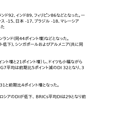
ド92、インド89、フィリピン86などとなった。一
 -15、日本 -17、ブラジル -18、マレーシア
った
ンランド(同44ポイント増)などとなった。
ント低下)、シンガポールおよびアルメニア(共に同
ント増と21ポイント増）し、ドイツも小幅ながら
7平均は前期比5ポイント減のDI 32となり、3
 31と前期比4ポイント増となった。
シアのDIが低下、 BRICs平均DIは29となり前