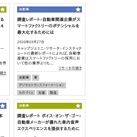
自動車
する
調査レポート：自動車関連企業がス
4
マートファクトリーのポテンシャルを
最大化するためには
2020年03月27日
ロー
キャップジェミニ・リサーチ・インスティテ
ュートの最新レポートによれば、自動車
産業はスマートファクトリーの採用にお
む世界
いて他の業界よりも...
リサーチの続き
続き
自動車
車
デジタルトランスフォーメーション
ものづくり
生産
製造
スマートファクトリー
グローバル調査
自動車
本
調査レポート ボイス・オン・ザ・ゴー：
自動車メーカーが優れた車内音声
エクスペリエンスを提供するために