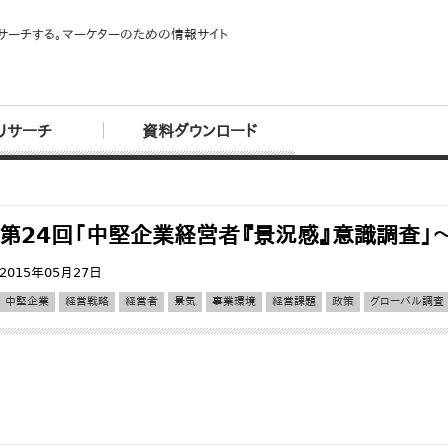
サーチする。マーケターのための情報サイト
リサーチ
資料ダウンロード
第24回「中堅企業経営者『景況感』意識調査」
2015年05月27日
中堅企業
経営戦略
経営者
景気
事業環境
経営課題
政策
グローバル調査