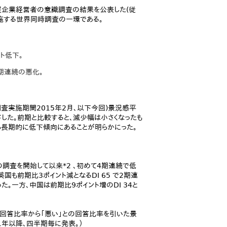
中堅企業経営者の意識調査の結果を公表した(従
実施する世界同時調査の一環である。
ント低下。
4期連続の悪化。
査実施期間2015年2月、以下今回)景況感平
で低下した。前期と比較すると、減少幅は小さくなったも
がら長期的に低下傾向にあることが明らかにった。
の調査を開始して以来*2 、初めて4期連続で低
英国も前期比3ポイント減となるDI 65 で2期連
一方、中国は前期比9ポイント増のDI 34と
良い」との回答比率から「悪い」との回答比率を引いた景
11年以降、四半期毎に発表。）