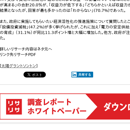
が高まる」の合計20.0％が、「収益力が低下する」「どちらかといえば収益力が
結果となったが、回答が最も多かったのは「わからない」(70.7%)であった。
また、政府に実施してもらいたい経済活性化の推進施策について質問したところ、
「設備投資減税」(47.2%)が多く挙げられたが、これに加え「電力の安定供給」
の育成」 （31.1%）が同比11.3ポイント増と大幅に増加した。他方、政府が
た。
詳しいリサーチ内容はネタ元へ
リンク先リサーチPDF
[
太陽グラントソントン
]
共有する