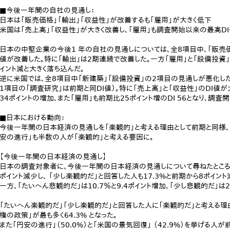
■今後一年間の自社の見通し：
日本は「販売価格」「輸出」「収益性」が改善するも「雇用」が大きく低下
米国は「売上高」「収益性」が大きく改善し、「雇用」も調査開始以来の最高DI
日本の中堅企業の今後1 年の自社の見通しについては、全8項目中、「販売価
値が改善した。特に「輸出」は2期連続で改善した。一方「雇用」と「設備投資
イント減と大きく落ち込んだ。
逆に米国では、全8項目中「新建築」「設備投資」の2項目の見通しが悪化し
1項目の「調査研究」は前期と同DI値）。特に「売上高」と「収益性」のDI値
34ポイントの増加、また「雇用」も前期比25ポイント増のDI 56となり、調査
■日本における動向：
今後一年間の日本経済の見通しを「楽観的」と考える理由として前期と同様、
安の進行」も半数の人が「楽観的」と考える要因に。
【今後一年間の日本経済の見通し】
日本の調査対象者に、今後一年間の日本経済の見通しについて尋ねたところ、 
ポイント減少し、 「少し楽観的だ」と回答した人も17.3%と前期から8ポイント
一方、「たいへん悲観的だ」は10.7％と9.4ポイント増加、「少し悲観的だ」は2
「たいへん楽観的だ」「少し楽観的だ」と回答した人に「楽観的だ」と考える理
権の政策」が最も多く64.3% となった。
また「円安の進行」（50.0%）と「米国の景気回復」 （42.9%）を挙げる人