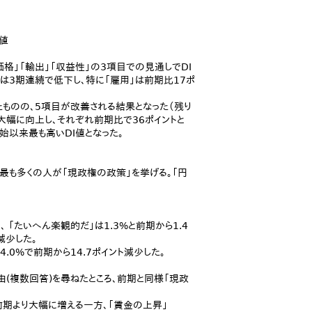
値
格」「輸出」「収益性」の3項目での見通しでDI
」は3期連続で低下し、特に「雇用」は前期比17ポ
たものの、5項目が改善される結果となった（残り
が大幅に向上し、それぞれ前期比で36ポイントと
開始以来最も高いDI値となった。
最も多くの人が「現政権の政策」を挙げる。「円
「たいへん楽観的だ」は1.3%と前期から1.4
減少した。
4.0%で前期から14.7ポイント減少した。
由(複数回答)を尋ねたところ、前期と同様「現政
が前期より大幅に増える一方、「賃金の上昇」