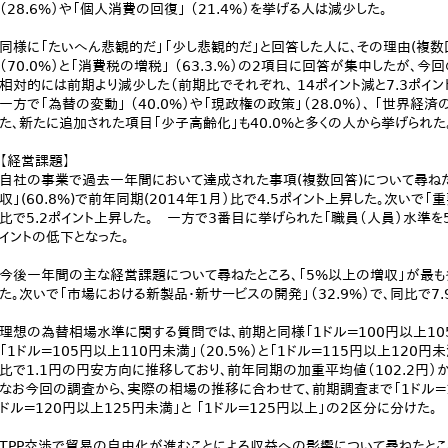
（28.6%）や「個人消費の回復」 （21.4%）を挙げる人は減少した。
同様に「たいへん悲観的だ」「少し悲観的だ」と回答した人に、その理由(複数
（70.0%）と「消費税の増税」 （63.3.%）の2項目に回答が集中したが
相対的には前期より減少した（前期比でそれぞれ、 14ポイント減と7.3ポイン
一方で「為替の変動」 （40.0%）や「現政権の政策」（28.0%）、 「世界経済
た、新たに追加された項目「少子高齢化」も40.0%と多くの人から挙げられた
【経営課題】
自社の事業で過去一年間において達成された事項(複数回答)について尋ねた
収」(60.8%)で前年同期(2014年1月）比で4.5ポイント上昇した。次いで「
比で5.2ポイント上昇した。 一方で3番目に挙げられた「職員（人員）水準を5
イントの低下となった。
今後一年間の主な経営課題について尋ねたところ、「5%以上の増収」が最も多く
た。次いで「市場における新製品・新サービスの開発」（32.9%）で、同比で7.
理想の為替相場水準に関する質問では、前期と同様「1ドル＝100円以上105
「1ドル＝105円以上110円未満」（20.5%）と「1ドル＝115円以上120円
比で1.1円の円安方向に推移しており、前年同期の加重平均値（102.2円）
なお今回の調査から、実際の相場の推移に合わせて、前期調査まで「1ドル＝1
ドル＝120円以上125円未満」と 「1ドル＝125円以上」の2区分に分けた。
TPP交渉で貿易の自由化が進むことによる収益への影響について尋ねたとこ