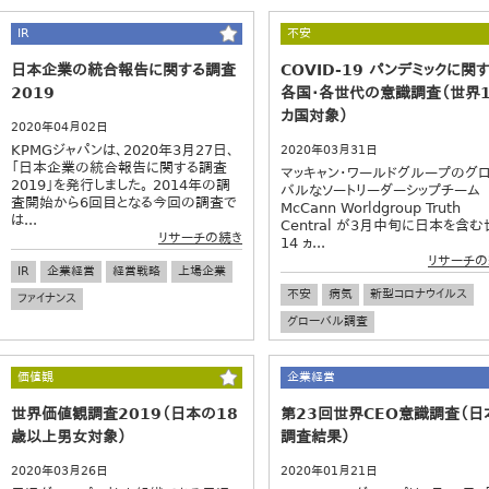
IR
不安
日本企業の統合報告に関する調査
COVID-19 パンデミックに関
2019
各国・各世代の意識調査（世界1
カ国対象）
2020年04月02日
KPMGジャパンは、2020年3月27日、
2020年03月31日
「日本企業の統合報告に関する調査
マッキャン・ワールドグループのグ
2019」を発行しました。 2014年の調
バルなソートリーダーシップチーム
査開始から6回目となる今回の調査で
McCann Worldgroup Truth
は...
Central が3月中旬に日本を含
リサーチの続き
14 ヵ...
リサーチの
IR
企業経営
経営戦略
上場企業
不安
病気
新型コロナウイルス
ファイナンス
グローバル調査
価値観
企業経営
世界価値観調査2019（日本の18
第23回世界CEO意識調査（日
歳以上男女対象）
調査結果）
2020年03月26日
2020年01月21日