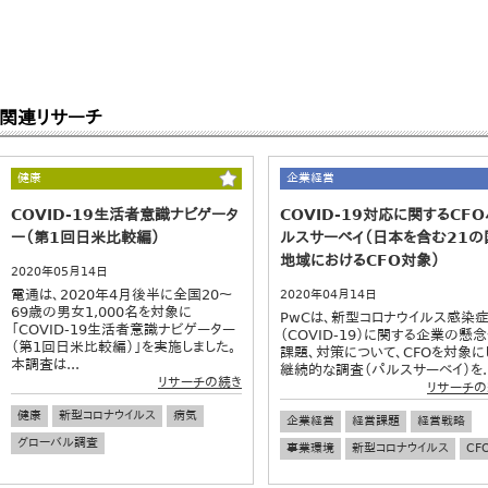
関連リサーチ
健康
企業経営
COVID-19生活者意識ナビゲータ
COVID-19対応に関するCFO
ー（第1回日米比較編）
ルスサーベイ（日本を含む21の
地域におけるCFO対象）
2020年05月14日
電通は、2020年4月後半に全国20～
2020年04月14日
69歳の男女1,000名を対象に
PwCは、新型コロナウイルス感染
「COVID-19生活者意識ナビゲーター
（COVID-19）に関する企業の懸
（第1回日米比較編）」を実施しました。
課題、対策について、CFOを対象に
本調査は...
継続的な調査（パルスサーベイ）を..
リサーチの続き
リサーチの
健康
新型コロナウイルス
病気
企業経営
経営課題
経営戦略
グローバル調査
事業環境
新型コロナウイルス
CF