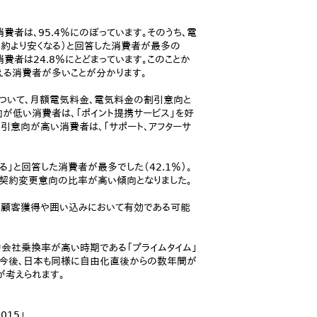
者は、95.4％にのぼっています。そのうち、電
約より安くなる）と回答した消費者が最多の
費者は24.8％にとどまっています。このことか
る消費者が多いことが分かります。
について、月額電気料金、電気料金の割引意向と
が低い消費者は、「ポイント提携サービス」を好
引意向が高い消費者は、「サポート、アフターサ
」と回答した消費者が最多でした（42.1％）。
た契約変更意向の比率が高い傾向となりました。
の顧客獲得や囲い込みにおいて有効である可能
会社乗換率が高い時期である「プライムタイム」
。今後、日本も同様に自由化直後からの数年間が
が考えられます。
15」