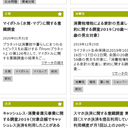
社会問題
環境対策
水筒
消費税
マイボトル（水筒・マグ）に関する意
消費税増税による家計の見直し
識調査
約に関する調査2019（20歳～
歳の男女対象）
2020年01月31日
プラネットは消費財や暮らしにまつわる
2019年12月23日
トピックスをお届けする 『Fromプラネッ
ライフネット生命保険は2019年10
ト』 の第126号として、マイボトルに関
16日～17日の2日間、全国の20
する意識調査の結果をご...
59歳の男女を対象に、「消費税増
リサーチの続き
よる家計の見直し・節約に関する調
査...
水筒
マイボトル
マイカップ
飲料
リサーチの
節約
消費税
増税
買い物
ショッパー
節約
決済
決済
キャッシュレス・消費者還元事業に関
スマホ決済に関する意識調査 
する調査2019（対象店舗でキャッ
回（スマホ決済を現在利用してい
シュレス決済を利用したことがある
利用頻度が月１回以上の20代