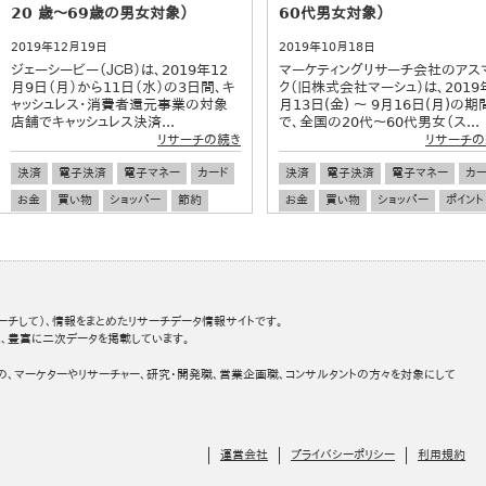
20 歳～69歳の男女対象）
60代男女対象）
2019年12月19日
2019年10月18日
ジェーシービー（ＪＣＢ）は、2019年12
マーケティングリサーチ会社のアス
月9日（月）から11日（水）の3日間、キ
ク（旧株式会社マーシュ）は、2019
ャッシュレス・消費者還元事業の対象
月13日(金) ～ 9月16日(月)の期
店舗でキャッシュレス決済...
で、全国の20代～60代男女（ス...
リサーチの続き
リサーチの
決済
電子決済
電子マネー
カード
決済
電子決済
電子マネー
カー
お金
買い物
ショッパー
節約
お金
買い物
ショッパー
ポイント
消費税
増税
流通・小売
マイル
ポイントサービス
節約
ーチして）、情報をまとめたリサーチデータ情報サイトです。
、豊富に二次データを掲載しています。
の、マーケターやリサーチャー、研究・開発職、営業企画職、コンサルタントの方々を対象にして
運営会社
プライバシーポリシー
利用規約