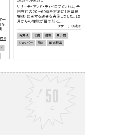
2019年09月19日
リサーチ・アンド・ディベロプメントは、全
国在住の20～69歳を対象に「消費税
増税」に関する調査を実施しました。10
マー
月からの増税が目の前に...
年9
リサーチの続き
間
消費税
増税
税制
買い物
続き
ショッパー
節約
軽減税率
ド