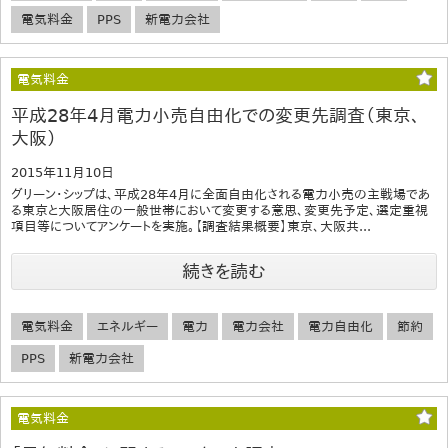
電気料金
PPS
新電力会社
電気料金
平成28年4月電力小売自由化での変更先調査（東京、
大阪）
2015年11月10日
グリーン・シップは、平成28年4月に全面自由化される電力小売の主戦場であ
る東京と大阪居住の一般世帯において変更する意思、変更先予定、選定重視
項目等についてアンケートを実施。【調査結果概要】東京、大阪共...
続きを読む
電気料金
エネルギー
電力
電力会社
電力自由化
節約
PPS
新電力会社
電気料金