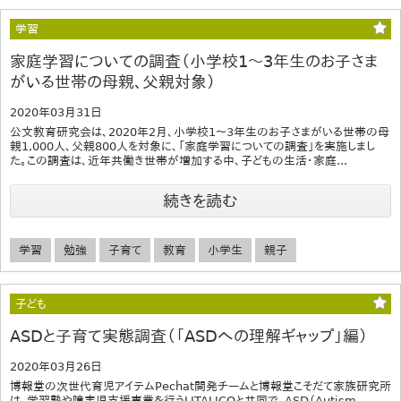
学習
家庭学習についての調査（小学校1～3年生のお子さま
がいる世帯の母親、父親対象）
2020年03月31日
公文教育研究会は、2020年2月、小学校1～3年生のお子さまがいる世帯の母
親1,000人、父親800人を対象に、「家庭学習についての調査」を実施しまし
た。この調査は、近年共働き世帯が増加する中、子どもの生活・家庭...
続きを読む
学習
勉強
子育て
教育
小学生
親子
子ども
ASDと子育て実態調査（「ASDへの理解ギャップ」編）
2020年03月26日
博報堂の次世代育児アイテムPechat開発チームと博報堂こそだて家族研究所
は、学習塾や障害児支援事業を行うLITALICOと共同で、ASD（Autism