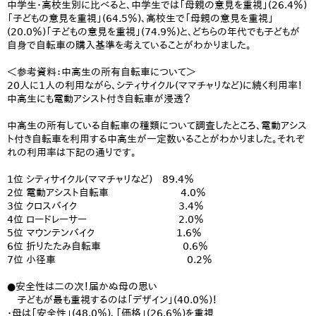
中学生・高校生別に比べると、中学生では「母親の意見を重視」(26.4％)
「子どもの意見を重視」(64.5％)、高校生で「母親の意見を重視」
(20.0％)「子どもの意見を重視」(74.9％)と、どちらの年代でも子どもが
自身で自転車の購入基準を考えていることがわかりました。
＜参考資料：中高生の所有自転車について＞
20人に1人の利用ながら、シティサイクル(ママチャリなど)に続く利用率！
中高生にも電動アシスト付き自転車が浸透？
中高生の所有している自転車の種類について調査したところ、電動アシス
ト付き自転車を利用する中高生が一定数いることがわかりました。それぞ
れの利用率は下記の通りです。
1位 シティサイクル(ママチャリなど) 89.4％
2位 電動アシスト自転車 4.0％
3位 クロスバイク 3.4％
4位 ロードレーサー 2.0％
5位 マウンテンバイク 1.6％
6位 折りたたみ自転車 0.6％
7位 小径車 0.2％
●安全性は二の次！届かぬ母の思い
子どもが最も重視するのは「デザイン」(40.0％)！
・母は「安全性」(48.0％)、「価格」(26.6％)を重視