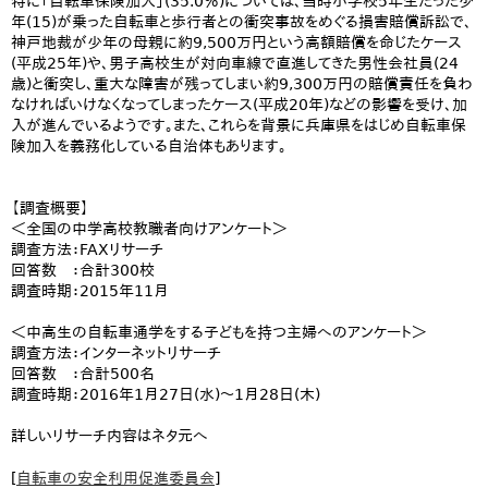
特に「自転車保険加入」(35.0％)については、当時小学校5年生だった少
年(15)が乗った自転車と歩行者との衝突事故をめぐる損害賠償訴訟で、
神戸地裁が少年の母親に約9,500万円という高額賠償を命じたケース
(平成25年)や、男子高校生が対向車線で直進してきた男性会社員(24
歳)と衝突し、重大な障害が残ってしまい約9,300万円の賠償責任を負わ
なければいけなくなってしまったケース(平成20年)などの影響を受け、加
入が進んでいるようです。また、これらを背景に兵庫県をはじめ自転車保
険加入を義務化している自治体もあります。
【調査概要】
＜全国の中学高校教職者向けアンケート＞
調査方法：FAXリサーチ
回答数 ：合計300校
調査時期：2015年11月
＜中高生の自転車通学をする子どもを持つ主婦へのアンケート＞
調査方法：インターネットリサーチ
回答数 ：合計500名
調査時期：2016年1月27日(水)～1月28日(木)
詳しいリサーチ内容はネタ元へ
[
自転車の安全利用促進委員会
]