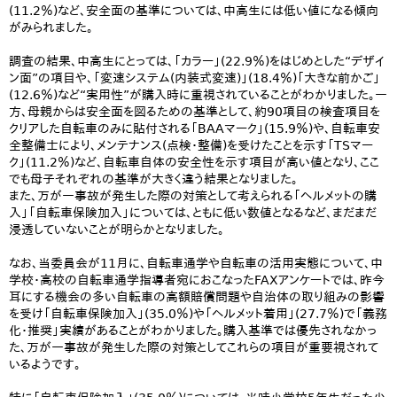
(11.2％)など、安全面の基準については、中高生には低い値になる傾向
がみられました。
調査の結果、中高生にとっては、「カラー」(22.9％)をはじめとした“デザイ
ン面”の項目や、「変速システム(内装式変速)」(18.4％)「大きな前かご」
(12.6％)など“実用性”が購入時に重視されていることがわかりました。一
方、母親からは安全面を図るための基準として、約90項目の検査項目を
クリアした自転車のみに貼付される「BAAマーク」(15.9％)や、自転車安
全整備士により、メンテナンス(点検・整備)を受けたことを示す「TSマー
ク」(11.2％)など、自転車自体の安全性を示す項目が高い値となり、ここ
でも母子それぞれの基準が大きく違う結果となりました。
また、万が一事故が発生した際の対策として考えられる「ヘルメットの購
入」「自転車保険加入」については、ともに低い数値となるなど、まだまだ
浸透していないことが明らかとなりました。
なお、当委員会が11月に、自転車通学や自転車の活用実態について、中
学校・高校の自転車通学指導者宛におこなったFAXアンケートでは、昨今
耳にする機会の多い自転車の高額賠償問題や自治体の取り組みの影響
を受け「自転車保険加入」(35.0％)や「ヘルメット着用」(27.7％)で「義務
化・推奨」実績があることがわかりました。購入基準では優先されなかっ
た、万が一事故が発生した際の対策としてこれらの項目が重要視されて
いるようです。