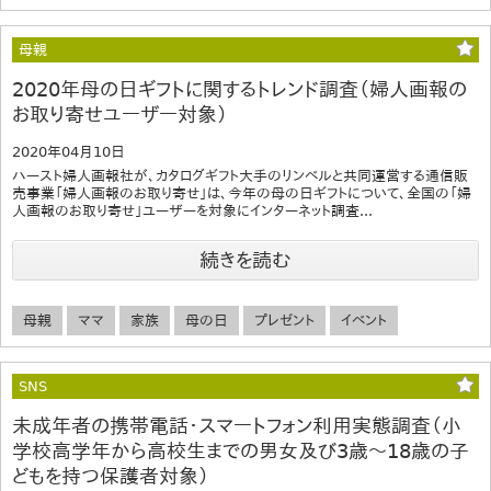
母親
2020年母の日ギフトに関するトレンド調査（婦人画報の
お取り寄せユーザー対象）
2020年04月10日
ハースト婦人画報社が、カタログギフト大手のリンベルと共同運営する通信販
売事業「婦人画報のお取り寄せ」は、今年の母の日ギフトについて、全国の「婦
人画報のお取り寄せ」ユーザーを対象にインターネット調査...
続きを読む
母親
ママ
家族
母の日
プレゼント
イベント
SNS
未成年者の携帯電話・スマートフォン利用実態調査（小
学校高学年から高校生までの男女及び3歳～18歳の子
どもを持つ保護者対象）