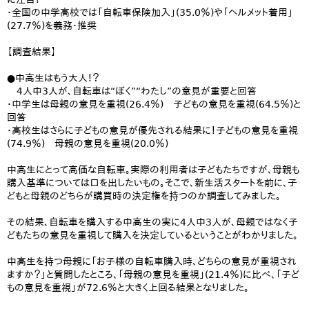
・全国の中学高校では「自転車保険加入」(35.0％)や「ヘルメット着用」
(27.7％)を義務・推奨
【調査結果】
●中高生はもう大人！？
4人中3人が、自転車は“ぼく”“わたし”の意見が重要と回答
・中学生は母親の意見を重視(26.4％) 子どもの意見を重視(64.5％)と
回答
・高校生はさらに子どもの意見が優先される結果に！子どもの意見を重視
(74.9％) 母親の意見を重視(20.0％)
中高生にとって高価な自転車。実際の利用者は子どもたちですが、母親も
購入基準については口を出したいもの。そこで、新生活スタートを前に、子
どもと母親のどちらが購買時の決定権を持つのか調査してみました。
その結果、自転車を購入する中高生の実に4人中3人が、母親ではなく子
どもたちの意見を重視して購入を決定しているということがわかりました。
中高生を持つ母親に「お子様の自転車購入時、どちらの意見が重視され
ますか？」と質問したところ、「母親の意見を重視」(21.4％)に比べ、「子ど
もの意見を重視」が72.6％と大きく上回る結果となりました。