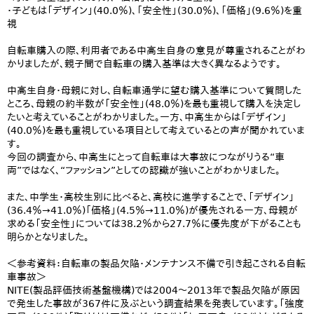
・子どもは「デザイン」(40.0％)、「安全性」(30.0％)、「価格」(9.6％)を重
視
自転車購入の際、利用者である中高生自身の意見が尊重されることがわ
かりましたが、親子間で自転車の購入基準は大きく異なるようです。
中高生自身・母親に対し、自転車通学に望む購入基準について質問した
ところ、母親の約半数が「安全性」(48.0％)を最も重視して購入を決定し
たいと考えていることがわかりました。一方、中高生からは「デザイン」
(40.0％)を最も重視している項目として考えているとの声が聞かれていま
す。
今回の調査から、中高生にとって自転車は大事故につながりうる“車
両”ではなく、“ファッション”としての認識が強いことがわかりました。
また、中学生・高校生別に比べると、高校に進学することで、「デザイン」
(36.4％→41.0％)「価格」(4.5％→11.0％)が優先される一方、母親が
求める「安全性」については38.2％から27.7％に優先度が下がることも
明らかとなりました。
＜参考資料：自転車の製品欠陥・メンテナンス不備で引き起こされる自転
車事故＞
NITE(製品評価技術基盤機構)では2004～2013年で製品欠陥が原因
で発生した事故が367件に及ぶという調査結果を発表しています。「強度