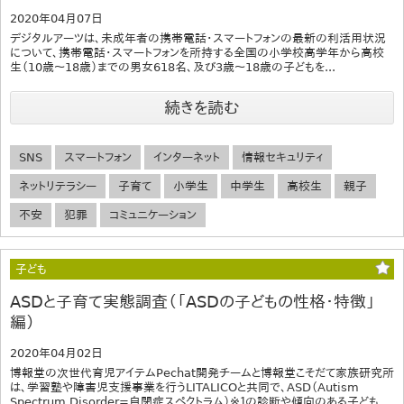
2020年04月07日
デジタルアーツは、未成年者の携帯電話・スマートフォンの最新の利活用状況
について、携帯電話・スマートフォンを所持する全国の小学校高学年から高校
生（10歳～18歳）までの男女618名、及び3歳～18歳の子どもを...
続きを読む
SNS
スマートフォン
インターネット
情報セキュリティ
ネットリテラシー
子育て
小学生
中学生
高校生
親子
不安
犯罪
コミュニケーション
子ども
ASDと子育て実態調査（「ASDの子どもの性格・特徴」
編）
2020年04月02日
博報堂の次世代育児アイテムPechat開発チームと博報堂こそだて家族研究所
は、学習塾や障害児支援事業を行うLITALICOと共同で、ASD（Autism
Spectrum Disorder=自閉症スペクトラム）※１の診断や傾向のある子ども