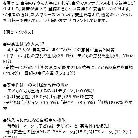
を買って、宝物のように大事にすれば、自分でメンテナンスをする気持ちが
生まれる。愛着が湧いて、整備を怠らない気持ちが安全につながります。
保護者の方は、新入学シーズンにはまず安全を考えて、機能のしっかりし
た自転車を選んでほしいと思います」とコメントしています。
【調査トピックス】
●中高生はもう大人！？
4人中3人が、自転車は“ぼく”“わたし”の意見が重要と回答
・中学生は母親の意見を重視(26.4％) 子どもの意見を重視(64.5％)と
回答
・高校生はさらに子どもの意見が優先される結果に！子どもの意見を重視
(74.9％) 母親の意見を重視(20.0％)
●安全性は二の次！届かぬ母の思い
子どもが最も重視するのは「デザイン」(40.0％)！
・母は「安全性」(48.0％)、「価格」(26.6％)を重視
・子どもは「デザイン」(40.0％)、「安全性」(30.0％)、「価格」(9.6％)を重
視
●購入時に気になる自転車の機能
母親は「マーク」、子どもは「デザイン」と「実用性」を優先！
・母は安全性の担保として「BAAマーク」(15.9％)「TSマーク」(11.2％)
に注目！