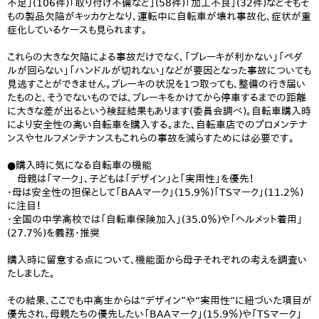
不足」(106件)「取り付け不備など」(58件)「加工不良」(32件)などそもそ
もの製品欠陥がキッカケとなり、運転中に自転車が壊れ事故化、症状が重
症化しているケースも見られます。
これらの大きな欠陥による事故だけでなく、「ブレーキが利かない」「ペダ
ルが回らない」「ハンドルが切れない」などが要因となった事故についても
見逃すことができません。ブレーキの状況を1つ取っても、整備の行き届い
たものと、そうでないものでは、ブレーキをかけてから停車するまでの距離
に大きな差が出るという検証結果もあります(委員会調べ)。自転車購入時
により安全性の高い自転車を購入する。また、自転車店でのプロメンテナ
ンスやセルフメンテナンスもこれらの事故を減らすためには必要です。
●購入時に気になる自転車の機能
母親は「マーク」、子どもは「デザイン」と「実用性」を優先！
・母は安全性の担保として「BAAマーク」(15.9％)「TSマーク」(11.2％)
に注目！
・全国の中学高校では「自転車保険加入」(35.0％)や「ヘルメット着用」
(27.7％)を義務・推奨
購入時に留意する点について、機能面から母子それぞれの考えを調査い
たしました。
その結果、ここでも中高生からは“デザイン”や“実用性”に紐づいた項目が
優先され、母親たちの優先したい「BAAマーク」(15.9％)や「TSマーク」