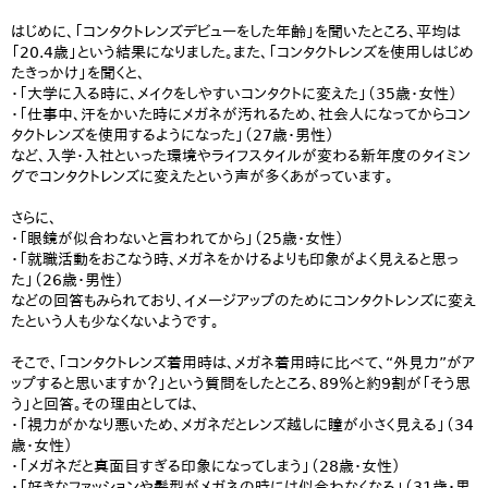
はじめに、「コンタクトレンズデビューをした年齢」を聞いたところ、平均は
「20.4歳」という結果になりました。また、「コンタクトレンズを使用しはじめ
たきっかけ」を聞くと、
・「大学に入る時に、メイクをしやすいコンタクトに変えた」（35歳・女性）
・「仕事中、汗をかいた時にメガネが汚れるため、社会人になってからコン
タクトレンズを使用するようになった」（27歳・男性）
など、入学・入社といった環境やライフスタイルが変わる新年度のタイミン
グでコンタクトレンズに変えたという声が多くあがっています。
さらに、
・「眼鏡が似合わないと言われてから」（25歳・女性）
・「就職活動をおこなう時、メガネをかけるよりも印象がよく見えると思っ
た」（26歳・男性）
などの回答もみられており、イメージアップのためにコンタクトレンズに変え
たという人も少なくないようです。
そこで、「コンタクトレンズ着用時は、メガネ着用時に比べて、“外見力”がア
ップすると思いますか？」という質問をしたところ、89％と約9割が「そう思
う」と回答。その理由としては、
・「視力がかなり悪いため、メガネだとレンズ越しに瞳が小さく見える」（34
歳・女性）
・「メガネだと真面目すぎる印象になってしまう」（28歳・女性）
・「好きなファッションや髪型がメガネの時には似合わなくなる」（31歳・男