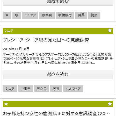
続きを読む
目
眼
アイケア
疲れ目
眼精疲労
目薬
健康
シニア
プレシニア・シニア層の見た目への意識調査
2019年11月18日
マーケティングリサーチ会社のアスマークは、55～79歳男女を中心（比較対象
で30代・40代男女を回収）に「プレシニア・シニア層の見た目への意識調査」を
実施し、その結果を11月18日に公開しました。※調査日は2019...
続きを読む
シニア
中高年
見た目
美容
セルフケア
歯
お子様を持つ女性の歯列矯正に対する意識調査（20～