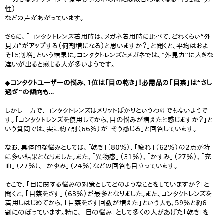
性）
などの声があがっています。
さらに、「コンタクトレンズ着用時は、メガネ着用時に比べて、どれくらい“外
見力”がアップする（何割増になる）と思いますか？」と聞くと、平均はおよ
そ「5割増」という結果に。コンタクトレンズとメガネでは、“外見力”に大きな
違いが出ると感じる人が多いようです。
◆コンタクトユーザーの悩み、1位は「目の乾き」！必需品の「目薬」は“さし
過ぎ”の傾向も…
しかし一方で、コンタクトレンズはメリットばかりというわけでもないようで
す。「コンタクトレンズを使用してから、目の悩みが増えたと感じますか？」と
いう質問では、実に約7割（66％）が「そう感じる」と回答しています。
なお、具体的な悩みとしては、「乾き」（80％）、「疲れ」（62％）の2点が特
に多い結果となりました。また、「異物感」（31％）、「かすみ」（27％）、「充
血」（27％）、「かゆみ」（24％）などの回答も目立っています。
そこで、「目に関する悩みの対策としてどのようなことをしていますか？」と
聞くと、「目薬をさす」（68％）が最多となりました。また、コンタクトレンズを
着用しはじめてから、「目薬をさす回数が増えた」という人も、59％と約6
割にのぼっています。特に、「目の悩み」として多くの人があげた「乾き」を