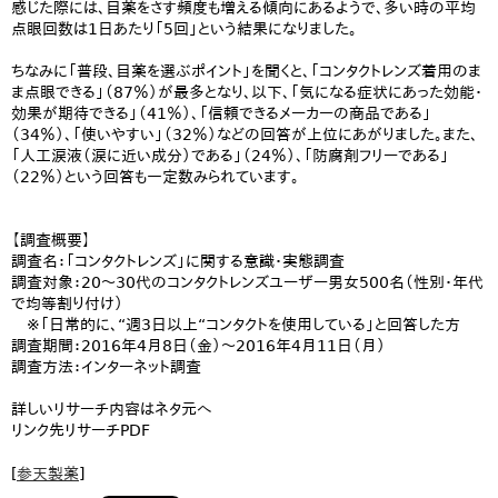
感じた際には、目薬をさす頻度も増える傾向にあるようで、多い時の平均
点眼回数は1日あたり「5回」という結果になりました。
ちなみに「普段、目薬を選ぶポイント」を聞くと、「コンタクトレンズ着用のま
ま点眼できる」（87％）が最多となり、以下、「気になる症状にあった効能・
効果が期待できる」（41％）、「信頼できるメーカーの商品である」
（34％）、「使いやすい」（32％）などの回答が上位にあがりました。また、
「人工涙液（涙に近い成分）である」（24％）、「防腐剤フリーである」
（22％）という回答も一定数みられています。
【調査概要】
調査名：「コンタクトレンズ」に関する意識・実態調査
調査対象：20～30代のコンタクトレンズユーザー男女500名（性別・年代
で均等割り付け）
※「日常的に、“週3日以上“コンタクトを使用している」と回答した方
調査期間：2016年4月8日（金）～2016年4月11日（月）
調査方法：インターネット調査
詳しいリサーチ内容はネタ元へ
リンク先リサーチPDF
[
参天製薬
]