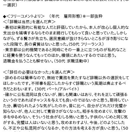
一選択）
◆＜フリーコメントより＞ （年代 雇用形態）※一部抜粋
＜「辞職は当然」を選んだ声＞
・最初は実務的に有能な人だと評価していたから、本人が改心し個人的な
支出分を補填するならそのまま続行してもらって良いと思っていた。しかし
ながら、ずる賢さが先立ち、選民意識が抜けきらないところが浮き彫りにな
った段階で、長の資質はないと思った。(50代 フリーランス）
・東京都は公的機関であると同時にその一番上に立つものが私的なこと
に経費を使うなんてもってのほか。横領にあたいするのではと思う。
退職金を払うことも解せない。（50代 求職活動中）
＜「辞任の必要はなかった」を選んだ声＞
・辞めるのは簡単なので、無給で責務を果たすなど辞職以外の選択をして
ほしかったです。不祥事を起こしたからすぐ辞職という風潮は廃止するべ
きだとおもいます。 (30代 パート/アルバイト）
・確かに公私混同は良くないが、誰しも間違いはあり、それを正して頑張る
というのであればチャンスを与えても良いのではないかと思う。期待してい
た分、裏切られたような気がしたのか。昔に比べ、自分がどれだけ完璧か
知らないが、他人に対して寛容さがなくなった。相手を攻めまくり、攻撃の
手をゆるめない、そういう社会がむしろ怖いと思う。子供のいじめと同じ気
がする。完璧は人はいないと思う。攻めまわすより、今後、どのようにした
ら、不正や公私混同がなくなるか、その方法を考える方が良いと思う。（50