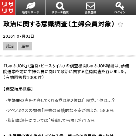
政治に関する意識調査（主婦会員対象）
2016年07月01日
政治
選挙
『しゅふＪＯＢ』（運営：ビースタイル）の調査機関しゅふＪＯＢ総研は、参議
院選挙を前に主婦会員に向けて政治に関する意識調査を行いました。
（有効回答数1000件）
【調査結果概要】
・主婦層の声を代弁してくれる党は第2位は自民党。1位は…？
・アベノミクスの効果「将来の金銭的な不安が増えた」58.6%
・都知事辞任については「辞職して当然」が71.5%