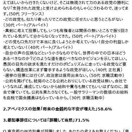
えてほしいから行きたくないけど、そこは無視されて力のある政党の勝利に
なり「支持された政党」と受け止められるのもしゃくにさわるので、迷ってま
す。(50代 フリーランス）
・どの政党も、似たり寄ったりでこの政党に任せたいと思うところがない
（30代 パート/アルバイト）
・真剣に考えて投票しても、いつも有権者とは関係の無いところで振り回さ
れている気がして分からなくなってきた。 (50代 パート/アルバイト）
・どの党も口先だけで本当に良くしようとか考えていない！自分の利益しか
考えていない！（40代 パート/アルバイト）
・自分の声の反映などという小さなものでなく、世界の中での日本はどう
あるべきなのか？どのような道を進むべきなのかビジョンを示してほしい。
愚民の目先の欲求を満たすだけのポピュリズムに走っている政党など要
らない。構造改革にまず着手するような政党がほしい。（40代 正社員）
・選挙の投票には行くが、政治家は信用出来ない。（50代 求職活動中）
・公約を掲げても、結局のところ公約とおりにしている政党は無い。会社で
いうなれば、達成していないから給料や賞与も無くてもいいはずなのに、国
会で寝ていても、公約を果たさなくても、一般サラリーマンの数倍のお給料
を血税で国会議員はもらっているから。（30代 求職活動中）
2.アベノミクスの効果「将来の金銭的な不安が増えた」58.6%
3.都知事辞任については「辞職して当然」71.5%
Q.東京都の舛添知事が辞職しました。あなたの考えをお教えください。（単