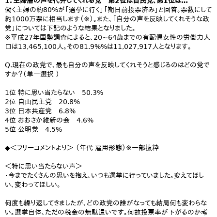
1．主婦層の声を代弁してくれる党 第2位は自民党、第1位は…
働く主婦の約80%が「選挙に行く」「期日前投票済み」と回答。票数にして
約1000万票に相当します（※）。また、「自分の声を反映してくれそうな政
党」については下記のような結果となりました。
※平成27年国勢調査によると、20~64歳までの有配偶女性の労働力人
口は13,465,100人。その81.9%%は11,027,917人となります。
Q.現在の政党で、最も自分の声を反映してくれそうと感じるのはどの党で
すか？（単一選択 ）
1位 特に思い当たらない 50.3%
2位 自由民主党 20.8%
3位 日本共産党 6.8%
4位 おおさか維新の会 4.6%
5位 公明党 4.5%
◆＜フリーコメントより＞ （年代 雇用形態）※一部抜粋
＜特に思い当たらない声＞
・今までたくさんの思いを抱え、いつも選挙に行っていました。変えてほし
い、変わってほしい。
何度も繰り返してきましたが、どの政党の誰がなっても結局何も変わらな
い。選挙自体、ただの税金の無駄遣いです。何故投票率が下がるのか考