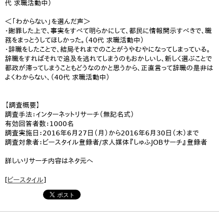
代 求職活動中）
＜「わからない」を選んだ声＞
・謝罪した上で、事実をすべて明らかにして、都民に情報開示すべきで、職
務をまっとうしてほしかった。（40代 求職活動中）
・辞職をしたことで、結局それまでのことがうやむやになってしまっている。
辞職をすればそれで追及を逃れてしまうのもおかしいし、新しく選ぶことで
都政が滞ってしまうこともどうなのかと思うから、正直言って辞職の是非は
よくわからない、（40代 求職活動中）
【調査概要】
調査手法：インターネットリサーチ（無記名式）
有効回答者数：1000名
調査実施日：2016年6月27日（月）から2016年6月30日（木）まで
調査対象者：ビースタイル登録者/求人媒体『しゅふJOBサーチ』登録者
詳しいリサーチ内容はネタ元へ
[
ビースタイル
]