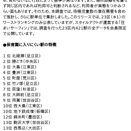
る、含めないなど行政によって基準が異なります。また、通所距離を考慮せ
ず同じ区内であれば利用可と判断されるなど、利用者が実態をつかみづ
らい面もあります。そのため、本調査では、待機児童数の潜在需要を含め
て推計し、さらに駅単位で集計しました。このリリースでは、23区（※1）の
ワーストランキングのみ公表していますが、スタイルアクトが運営する「住
まいサーフィン」では、調査を行った23区内421駅の全データを会員限定
で公開しています。
●保育園に入りにくい駅の特徴
1 位 北綾瀬（足立区)
2 位 勝どき（中央区)
3 位 大島（江東区)
4 位 豊洲（江東区)
5 位 町屋（荒川区)
5 位 竹ノ塚（足立区)
7 位 荻窪（杉並区)
8 位 大師前（足立区)
9 位 用賀（世田谷区)
10位 西大島（江東区)
10位 地下鉄成増（板橋区)
12位 錦糸町（墨田区)
13位 駒沢大学（世田谷区)
13位 西馬込（大田区)