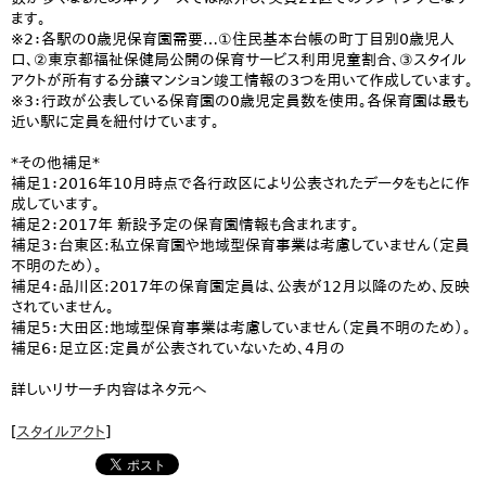
ます。
※2：各駅の0歳児保育園需要…①住民基本台帳の町丁目別0歳児人
口、②東京都福祉保健局公開の保育サービス利用児童割合、③スタイル
アクトが所有する分譲マンション竣工情報の3つを用いて作成しています。
※3：行政が公表している保育園の0歳児定員数を使用。各保育園は最も
近い駅に定員を紐付けています。
*その他補足*
補足1：2016年10月時点で各行政区により公表されたデータをもとに作
成しています。
補足2：2017年 新設予定の保育園情報も含まれます。
補足3：台東区:私立保育園や地域型保育事業は考慮していません（定員
不明のため）。
補足4：品川区:2017年の保育園定員は、公表が12月以降のため、反映
されていません。
補足5：大田区:地域型保育事業は考慮していません（定員不明のため）。
補足6：足立区:定員が公表されていないため、4月の
詳しいリサーチ内容はネタ元へ
[
スタイルアクト
]