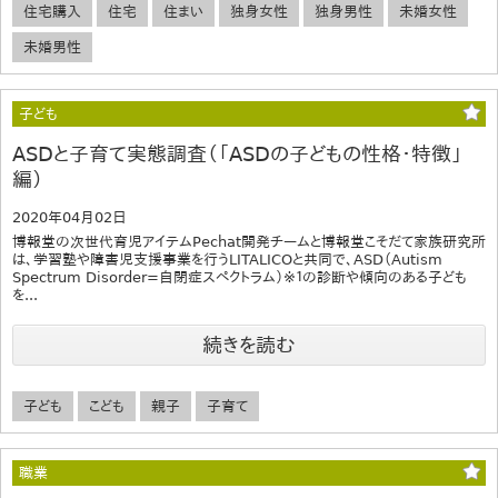
住宅購入
住宅
住まい
独身女性
独身男性
未婚女性
未婚男性
子ども
ASDと子育て実態調査（「ASDの子どもの性格・特徴」
編）
2020年04月02日
博報堂の次世代育児アイテムPechat開発チームと博報堂こそだて家族研究所
は、学習塾や障害児支援事業を行うLITALICOと共同で、ASD（Autism
Spectrum Disorder=自閉症スペクトラム）※１の診断や傾向のある子ども
を...
続きを読む
子ども
こども
親子
子育て
職業