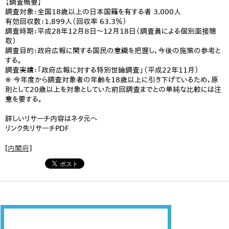
【調査概要】
調査対象：全国18歳以上の日本国籍を有する者 3,000人
有効回収数：1,899人（回収率 63.3％）
調査時期：平成28年12月８日～12月18日（調査員による個別面接聴
取）
調査目的：政府広報に関する国民の意識を把握し，今後の施策の参考と
する。
調査実績：「政府広報に対する特別世論調査」（平成22年11月）
※ 今年度から調査対象者の年齢を18歳以上に引き下げているため，原
則として20歳以上を対象としていた前回調査までとの単純な比較には注
意を要する。
詳しいリサーチ内容はネタ元へ
リンク先リサーチPDF
[
内閣府
]