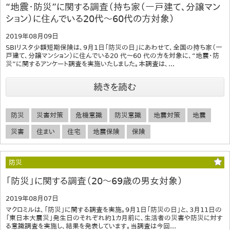
“地震・防災”に関する調査（持ち家（一戸建て、分譲マン
ション）に住んでいる20代～60代の方対象）
2019年08月09日
SBIリスタ少額短期保険は、9月1日「防災の日」にあわせて、全国の持ち家（一
戸建て、分譲マンション）に住んでいる20 代～60 代の方を対象に、“地震・防
災”に関するアンケート調査を実施いたしました。本調査は、...
続きを読む
防災
災害対策
危機意識
防災意識
地震対策
地震
災害
住まい
住宅
地震保険
保険
防災
「防災」に関する調査（20～69歳の男女対象）
2019年08月07日
マクロミルは、「防災」に関する調査を実施。9月1日「防災の日」と、3月11日の
「東日本大震災」発生日のそれぞれ約1カ月前に、生活者の災害や防災に対す
る意識調査を実施し、結果を発表しています。当調査は今回...