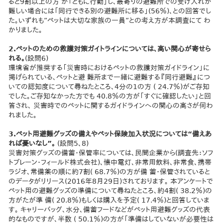
ると9割以上の方 が「ともに行動」し、最寄りの避難所での受け入れが
難しい場合には「同行できる別の避難所に移る」(56％)、との回答でし
た。いずれも”ペットは大切な家族の一員”との考え方が本調査にて わ
かりました。
2.ペットのための救護対策ガイトラインについては、高い関心が寄せら
れる。
(設問6)
環境省が推奨する「災害時におけるペットの救護対策ガイドライン」に
掲げられている、ペットと避 難所まで一緒に避難する『同行避難』につ
いての認知度について尋ねたところ、4分の1の方 ( 24.7％)がご存知
でした。ご存知なかった方でも 40.8％の方が「すぐに確認したい」と回
答され、 災害時でのペットに関するガイドラインへの関心の高さが伺わ
れました。
3.ペット用避難グッズの備えやペット保険加入状況については“備えあ
れば憂いなし”。
(設問5、8)
災害対策グッズの備蓄・保管率については、民間企業から(調査先：ソフ
トブレーン・フィールド株式会社)、懐中電灯、非常用飲料、非常食、携帯
ラジオ、常備薬の順に約7割( 68.7％)の方が備 蓄・保管されていると
のデータがリリース(2016年8月29日)されております。 本アンケートで
ペット用の避難グッズの準備について尋ねたところ、約4割( 38.2％)の
方がたが準 備( 20.8％)もしくは購入を予定( 17.4％)と回答していま
す。 キャリーバッグ、水分、備蓄フードなどがペット用避難グッズの代表
的なものですが、半数 ( 50.1％)の方が「準備はしていないが必要性は