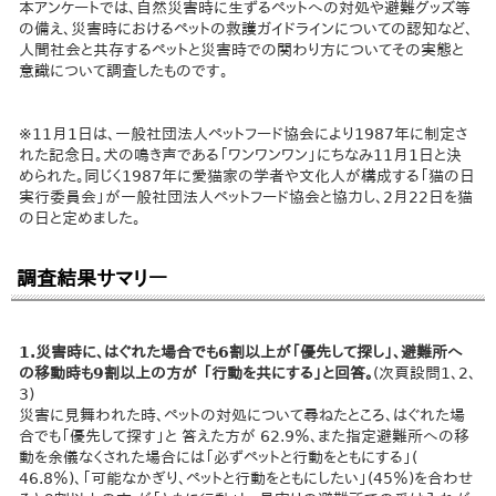
本アンケートでは、自然災害時に生ずるペットへの対処や避難グッズ等
の備え、災害時におけるペットの救護ガイドラインについての認知など、
人間社会と共存するペットと災害時での関わり方についてその実態と
意識について調査したものです。
※11月1日は、一般社団法人ペットフード協会により1987年に制定さ
れた記念日。犬の鳴き声である「ワンワンワン」にちなみ11月1日と決
められた。同じく1987年に愛猫家の学者や文化人が構成する「猫の日
実行委員会」が一般社団法人ペットフード協会と協力し、2月22日を猫
の日と定めました。
調査結果サマリー
1.災害時に、はぐれた場合でも6割以上が「優先して探し」、避難所へ
の移動時も9割以上の方が 「行動を共にする」と回答。
(次頁設問1、2、
3)
災害に見舞われた時、ペットの対処について尋ねたところ、はぐれた場
合でも「優先して探す」と 答えた方が 62.9％、また指定避難所への移
動を余儀なくされた場合には「必ずペットと行動をともにする」(
46.8％)、「可能なかぎり、ペットと行動をともにしたい」(45％)を合わせ