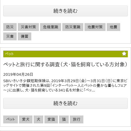
続きを読む
防災
災害対策
危機意識
防災意識
地震対策
地震
災害
備蓄
ペット
ペットと旅行に関する調査（犬・猫を飼育している方対象）
2019年04月26日
SBIいきいき少額短期保険は、2019年3月29日（金）～3月31日（日）に東京ビ
ッグサイトで開催された第9回「インターペット～人とペットの豊かな暮らしフェア
～」に出展し、犬・猫を飼育している341名を対象に「ペッ...
続きを読む
ペット
愛犬
犬
愛猫
猫
旅行