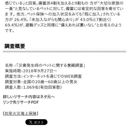
感じている」と回答。備蓄派4割を加えると9割もの 方が”大切な家族の
一員“と見なしているペットに対して、備蓄には肯定的な回答を寄せてい
ま す。 他方、ペット保険への加入状況をみても「既に加入」されている
方が 26.4％、「未加入ながらも関心あり」が 43.0％と7割近く(
69.4％)が、避難グッズと同様に”備えあれば憂いなし”とお考えのよう
です。
調査概要
名称 ：「災害発生時のペットに関する意識調査」
実施時期：2018年9月27日～
調査方法：インターネットを通じてのWEB調査
調査対象：全国の20歳～60歳以上の男女
調査人数：1,069名(有効回答数)
詳しいリサーチ内容はネタ元へ
リンク先リサーチPDF
[
共栄火災海上保険
]