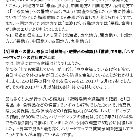
ところ、九州地方では「豪雨、洪水」、中国地方と四国地方と九州地方で
は「土砂災害」への警戒が高く、ちょうど調査を実施した7月末に停滞し
ていた活発化した梅雨前線による豪雨が影響したと考えられそうです。
また、四国地方と九州地方では「津波」が、近畿地方では「暴風、竜巻」
が、他のエリアよりも突出しました。
※1：都道府県を8エリアに区分（北海道、東北地方、関東地方、中部地
方、近畿地方、中国地方、四国地方、九州地方）
【3】災害への備え、最多は「避難場所・避難所の確認」と「備蓄」で5割。「ハザ
ードマップ」への注目度が上昇
では、防災に対する意識はどうでしょうか。
防災を「とても意識している」が13％、「やや意識している」が48％で、
合計すると全体の6割が日ごろから防災を意識していることがわかりま
す。また、この結果の経年変化を見てみると、2017年2月は7割でした
が、その後2017年7月以降は6割前後で推移しています。
最も多くの人が行っている備えは、「避難場所や避難所の確認」と「日
用品・水・食料品などの備蓄」でいずれも47％でした。次いで、地震保
険、火災保険、生命保険などの「保険加入」が40％、「ハザードマップ
の確認」が30％でした。ハザードマップの確認は、2017年7月が44％
でその後2割台で推移していましたが、今回の調査で3割台に回復しま
した。上昇率で見ると最も高く、ハザードマップで被害予測を把握してお
こうとする人が増加しているようです。