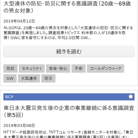
大型連休の防犯・防災に関する意識調査（20歳～69歳
の男女対象）
2019年04月12日
ＡＬＳＯＫは、20歳～69歳の男女を対象とした「大型連休の防犯・防災に関する
意識調査」を実施しました。調査結果トピックス 約半数の人が10連休を取
得！ GWに家を留守にするのは、平均2.0日間 GW...
続きを読む
防犯
セキュリティ
安全・安心
不安
ゴールデンウィーク
GW
大型連休
防災
BCP
東日本大震災発生後の企業の事業継続に係る意識調査
（第5回）
2019年03月08日
ＮＴＴデータ経営研究所は、「ＮＴＴコム リサーチ」登録モニターを対象に、「東日
本大震災発生後の企業の事業継続に係る意識調査（第5回）」を実施しまし