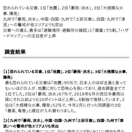
恐れられている災害、1位「地震」、2位「豪雨・洪水」、3位「大規模な火
事、爆発」
九州で「豪雨、洪水」、中国・四国・九州で「土砂災害」、四国・九州で「津
波」への警戒が他エリアよりも突出
災害への備え、最多は「避難場所・避難所の確認」と「備蓄」で5割。「ハザ
ードマップ」への注目度が上昇
調査結果
【1】恐れられている災害、1位「地震」、2位「豪雨・洪水」、3位「大規模な火事、
爆発」
最も恐れられている災害は「地震」95％で、日本人のほぼ全員と言って
もいいほどの人が、地震に対して恐怖心を抱いており、過去調査全てで
1位でした。２位は「豪雨、洪水」67％で、2018年6月の西日本豪雨以
降にそれ以前よりも10ポイントほど上昇し、６割強で推移しています。3
位は「大規模な火事、爆発」52％で、今年2月に行った同調査の３位
「暴風、竜巻」と順位が入れ替わりました。
【2】九州で「豪雨、洪水」、中国・四国・九州で「土砂災害」、四国・九州で「津
波」への警戒が他エリアよりも突出
恐れられている災害について、さらに居住エリア別（※1）に傾向を見た