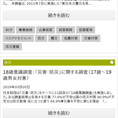
た。 本調査は、2011年7月に実施した「東日本大震災を受...
続きを読む
BCP
事業継続
企業経営
経営戦略
危機管理
リスクマネジメント
防災
震災
地震対策
災害対策
防災意識
防災
18歳意識調査：「災害・防災」に関する調査（17歳～19
歳男女対象）
2019年03月05日
日本財団は「災害・防災」をテーマに11回目の「18歳意識調査」を実施しまし
た。主な調査結果​◎多発する災害 77.6%が不安◎国の防災対策 80.9%が不
充分◎防災教育 役に立つと思う 64.9%▼災害を不安に感じる理由 １...
続きを読む