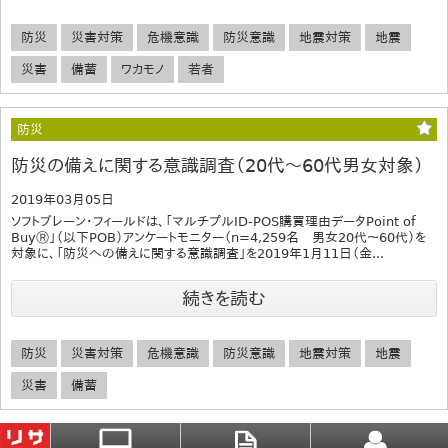
防災
災害対策
危機意識
防災意識
地震対策
地震
災害
備蓄
ワカモノ
若者
防災
防災の備えに関する意識調査（20代～60代男女対象）
2019年03月05日
ソフトブレーン・フィールドは、「マルチプルID-POS購買理由データPoint of
BuyⓇ」（以下POB）アンケートモニター（n=4,259名 男女20代～60代）を
対象に、「防災への備えに関する意識調査」を2019年1月11日（金...
続きを読む
防災
災害対策
危機意識
防災意識
地震対策
地震
災害
備蓄