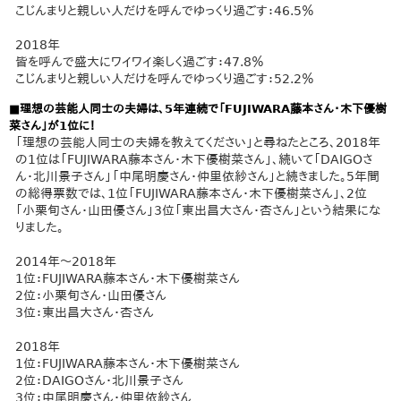
こじんまりと親しい人だけを呼んでゆっくり過ごす：46.5％
2018年
皆を呼んで盛大にワイワイ楽しく過ごす：47.8％
こじんまりと親しい人だけを呼んでゆっくり過ごす：52.2％
■理想の芸能人同士の夫婦は、5年連続で「FUJIWARA藤本さん・木下優樹
菜さん」が1位に！
「理想の芸能人同士の夫婦を教えてください」と尋ねたところ、2018年
の1位は「FUJIWARA藤本さん・木下優樹菜さん」、続いて「DAIGOさ
ん・北川景子さん」「中尾明慶さん・仲里依紗さん」と続きました。5年間
の総得票数では、1位「FUJIWARA藤本さん・木下優樹菜さん」、2位
「小栗旬さん・山田優さん」3位「東出昌大さん・杏さん」という結果にな
りました。
2014年～2018年
1位：FUJIWARA藤本さん・木下優樹菜さん
2位：小栗旬さん・山田優さん
3位：東出昌大さん・杏さん
2018年
1位：FUJIWARA藤本さん・木下優樹菜さん
2位：DAIGOさん・北川景子さん
3位：中尾明慶さん・仲里依紗さん