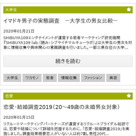
大学生
イマドキ男子の実態調査 －大学生の男女比較－
2020年01月21日
SHIBUYA109エンタテイメントが運営する若者マーケティング研究機関
『SHIBUYA109 lab.（読み：シブヤイチマルキューラボ）』は大学生の男女を対
象に情報収集や興味関心の意識調査を行いました。一都三県在住の大学...
続きを読む
大学生
ワカモノ
若者
情報収集
ファッション
美容
恋愛
恋愛・結婚調査2019（20～49歳の未婚男女対象）
2020年01月15日
リクルートマーケティングパートナーズが運営するリクルートブライダル総研で
は、恋愛や結婚について詳細を把握するために、「恋愛・結婚調査2019」を実
施しました。調査結果概要恋人がいない人は約7割。男性20代...