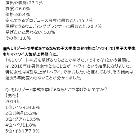
演出や装飾：27.1％
衣裳：26.0％
価格：30.4％
安心できるプロデュース会社に頼むこと：15.7％
信頼できるウェディングプランナーに頼むこと：20.7％
挙げたいと思わない：5.8％
その他：1.0％
■もしリゾートで挙式をするなら女子大学生の約4割は「ハワイ」で！男子大学生
も年々ハワイ人気が上昇傾向に。
「もしリゾート挙式を挙げるならどこで挙げたいですか？」という質問に
は、2018年は男性女性ともに1位が「ハワイ」という結果になりました。
特に女性は4割以上が「ハワイ」で挙式したいと憧れており、その傾向は
過去5年間変わらないことが分かりました。
Q. もしリゾート挙式を挙げるならどこで挙げたいですか？
【男性】
2014年
1位：ハワイ34.8%
2位：沖縄15.2%
3位：グアム13.5%
4位：バリ11.8%
5位：イタリア7.9%