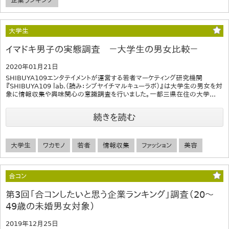
企業ランキング
大学生
イマドキ男子の実態調査 －大学生の男女比較－
2020年01月21日
SHIBUYA109エンタテイメントが運営する若者マーケティング研究機関
『SHIBUYA109 lab.（読み：シブヤイチマルキューラボ）』は大学生の男女を対
象に情報収集や興味関心の意識調査を行いました。一都三県在住の大学...
続きを読む
大学生
ワカモノ
若者
情報収集
ファッション
美容
合コン
第3回「合コンしたいと思う企業ランキング」調査（20～
49歳の未婚男女対象）
2019年12月25日