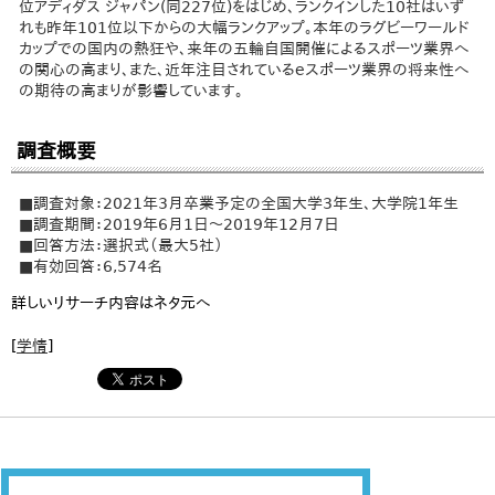
位アディダス ジャパン(同227位)をはじめ、ランクインした10社はいず
れも昨年101位以下からの大幅ランクアップ。本年のラグビーワールド
カップでの国内の熱狂や、来年の五輪自国開催によるスポーツ業界へ
の関心の高まり、また、近年注目されているeスポーツ業界の将来性へ
の期待の高まりが影響しています。
調査概要
■調査対象：2021年3月卒業予定の全国大学3年生、大学院1年生
■調査期間：2019年6月1日～2019年12月7日
■回答方法：選択式（最大5社）
■有効回答：6,574名
詳しいリサーチ内容はネタ元へ
[
学情
]