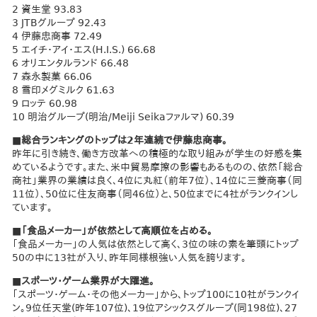
2 資生堂 93.83
3 JTBグループ 92.43
4 伊藤忠商事 72.49
5 エイチ・アイ・エス(H.I.S.) 66.68
6 オリエンタルランド 66.48
7 森永製菓 66.06
8 雪印メグミルク 61.63
9 ロッテ 60.98
10 明治グループ(明治/Meiji Seikaファルマ) 60.39
■総合ランキングのトップは2年連続で伊藤忠商事。
昨年に引き続き、働き方改革への積極的な取り組みが学生の好感を集
めているようです。また、米中貿易摩擦の影響もあるものの、依然「総合
商社」業界の業績は良く、4位に丸紅（前年7位）、14位に三菱商事（同
11位）、50位に住友商事（同46位）と、50位までに4社がランクインし
ています。
■「食品メーカー」が依然として高順位を占める。
「食品メーカー」の人気は依然として高く、3位の味の素を筆頭にトップ
50の中に13社が入り、昨年同様根強い人気を誇ります。
■スポーツ・ゲーム業界が大躍進。
「スポーツ・ゲーム・その他メーカー」から、トップ100に10社がランクイ
ン。9位任天堂(昨年107位)、19位アシックスグループ(同198位)、27