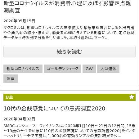
新型コロナウイルスが消費者心理に及ぼす影響定点観
測調査
2020年05月15日
マクロミルは、新型コロナウイルスの感染拡大や緊急事態宣言による外出自粛
や企業活動の縮小・停止が、消費者心理に与えている影響について、定点観測
データから時系列で分析を行いました。本取り組みは、マーケ...
続きを読む
新型コロナウイルス
ゴールデンウィーク
GW
大型連休
消費
お金
10代の金銭感覚についての意識調査2020
2020年04月02日
SMBCコンシューマーファイナンスは、2020年1月10日～21日の12日間、15歳
～19歳の学生を対象に「10代の金銭感覚についての意識調査2020」をインタ
ーネットリサーチで実施し、1,000名の有効サンプルの集計結果を公...