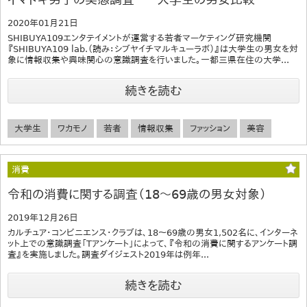
2020年01月21日
SHIBUYA109エンタテイメントが運営する若者マーケティング研究機関
『SHIBUYA109 lab.（読み：シブヤイチマルキューラボ）』は大学生の男女を対
象に情報収集や興味関心の意識調査を行いました。一都三県在住の大学...
続きを読む
大学生
ワカモノ
若者
情報収集
ファッション
美容
消費
令和の消費に関する調査（18～69歳の男女対象）
2019年12月26日
カルチュア・コンビニエンス・クラブは、18～69歳の男女1,502名に、インターネ
ット上での意識調査「Tアンケート」によって、『令和の消費に関するアンケート調
査』を実施しました。調査ダイジェスト2019年は例年...
続きを読む