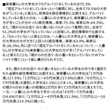
■実家暮らしの大学生のうちアルバイトをしているのは75.3%
「現在アルバイトをしているか」という質問に対し、全体で70.5%の大学
生が「している」と答えた。同項目を居住環境別に比較すると、アルバイト
をしていると答えたのは、一人暮らしの大学生より、実家暮らしの大学生の
方が多いことが分かった(居住環境…実家:75.3%、実家以外:64.3%)。
また、「親からの仕送り・お小遣いはいくらか」という質問に対し、全体で
51.3%の大学生が「もらっていない」と回答した。居住環境別で比較する
と、「もらっていない」と答えたのは、一人暮らしの大学生より、実家暮らし
の大学生の方が大きく上回った(居住環境…実家:63.4%、実家以
外:26.3%)。先に述べた「現在アルバイトをしているか」について、一人暮
らしの大学生よりも実家暮らしの大学生の方が多く「アルバイトをしてい
る」と答えたことも、「親からの仕送り・お小遣いをもらっていないためアル
バイトで稼ぐ」という風に裏付けられそうだ。
また、親からの仕送り・お小遣いをもらっている大学生の中で多く選択さ
れた金額を居住環境別に比較すると、実家暮らしの大学生は「1万円未
満」(17.5%)、「1万円以上～4万円未満」(17.0%)と続き、「4万円以上～
7万円未満」を選択した学生は1.1%にとどまった。 実家暮らしの大学生
の親からのお小遣いの相場は2万円か多くて3万円あたりと言えそうだ。
一方、一人暮らしの大学生で多かったのは「4万円～7万円未満」
(24.6%)であり、「1万円以上～4万円未満」(21.9%)、「7万円以上～10
万円未満」(14.3%)と続いた。