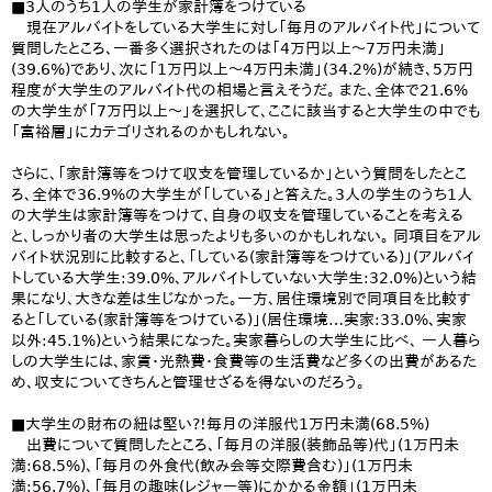
■3人のうち1人の学生が家計簿をつけている
現在アルバイトをしている大学生に対し「毎月のアルバイト代」について
質問したところ、一番多く選択されたのは「4万円以上～7万円未満」
(39.6%)であり、次に「1万円以上～4万円未満」(34.2%)が続き、5万円
程度が大学生のアルバイト代の相場と言えそうだ。 また、全体で21.6%
の大学生が「7万円以上～」を選択して、ここに該当すると大学生の中でも
「富裕層」にカテゴリされるのかもしれない。
さらに、「家計簿等をつけて収支を管理しているか」という質問をしたとこ
ろ、全体で36.9%の大学生が「している」と答えた。3人の学生のうち1人
の大学生は家計簿等をつけて、自身の収支を管理していることを考える
と、しっかり者の大学生は思ったよりも多いのかもしれない。 同項目をアル
バイト状況別に比較すると、「している(家計簿等をつけている)」(アルバイ
トしている大学生:39.0%、アルバイトしていない大学生:32.0%)という結
果になり、大きな差は生じなかった。一方、居住環境別で同項目を比較す
ると「している(家計簿等をつけている)」(居住環境…実家:33.0%、実家
以外:45.1%)という結果になった。実家暮らしの大学生に比べ、 一人暮ら
しの大学生には、家賃・光熱費・食費等の生活費など多くの出費があるた
め、収支についてきちんと管理せざるを得ないのだろう。
■大学生の財布の紐は堅い?!毎月の洋服代1万円未満(68.5%)
出費について質問したところ、「毎月の洋服(装飾品等)代」(1万円未
満:68.5%)、「毎月の外食代(飲み会等交際費含む)」(1万円未
満:56.7%)、「毎月の趣味(レジャー等)にかかる金額」(1万円未