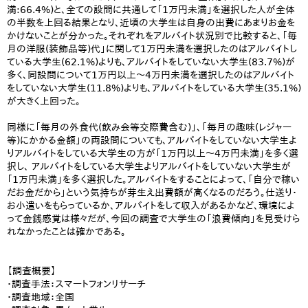
満:66.4%)と、全ての設問に共通して「1万円未満」を選択した人が全体
の半数を上回る結果となり、近頃の大学生は自身の出費にあまりお金を
かけないことが分かった。それぞれをアルバイト状況別で比較すると、「毎
月の洋服(装飾品等)代」に関して1万円未満を選択したのはアルバイトし
ている大学生(62.1%)よりも、アルバイトをしていない大学生(83.7%)が
多く、同設問について1万円以上～4万円未満を選択したのはアルバイト
をしていない大学生(11.8%)よりも、アルバイトをしている大学生(35.1%)
が大きく上回った。
同様に「毎月の外食代(飲み会等交際費含む)」、「毎月の趣味(レジャー
等)にかかる金額」の両設問についても、アルバイトをしていない大学生よ
りアルバイトをしている大学生の方が「1万円以上～4万円未満」を多く選
択し、 アルバイトをしている大学生よりアルバイトをしていない大学生が
「1万円未満」を多く選択した。アルバイトをすることによって、「自分で稼い
だお金だから」という気持ちが芽生え出費額が高くなるのだろう。仕送り・
お小遣いをもらっているか、アルバイトをして収入があるかなど、環境によ
って金銭感覚は様々だが、今回の調査で大学生の「浪費傾向」を見受けら
れなかったことは確かである。
【調査概要】
・調査手法：スマートフォンリサーチ
・調査地域：全国