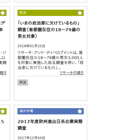
政治
エデ
「いまの政治家に欠けているもの」
本
調査（首都圏在住の18～79歳の
男女対象）
2018年01月25日
・ジ
リサーチ・アンド・ディベロプメントは、首
人以
都圏在住の18～79歳の男女3,000人
度調
を対象に実施した自主調査を用い、「政
治家に欠けているもの」...
続き
リサーチの続き
政治
海外市場
15
2017年度欧州進出日系企業実態
調査
2017年12月04日