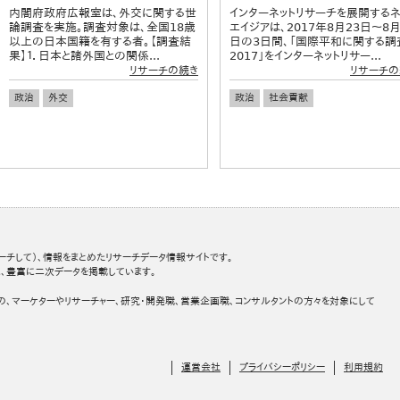
内閣府政府広報室は、外交に関する世
インターネットリサーチを展開するネ
論調査を実施。調査対象は、全国18歳
エイジアは、2017年8月23日～8月
以上の日本国籍を有する者。【調査結
日の3日間、「国際平和に関する調
果】１．日本と諸外国との関係...
2017」をインターネットリサー...
リサーチの続き
リサーチの
政治
外交
政治
社会貢献
ーチして）、情報をまとめたリサーチデータ情報サイトです。
、豊富に二次データを掲載しています。
の、マーケターやリサーチャー、研究・開発職、営業企画職、コンサルタントの方々を対象にして
運営会社
プライバシーポリシー
利用規約