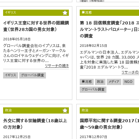
EU
イギリス
イギリス
景況感
イギリス王室に対する世界の認識調
第 18 回信頼度調査「2018 
査（世界28カ国の男女対象）
ルマン・トラストバロメーター」日
の調査
2018年05月18日
グローバル調査会社のイプソスは、来
2018年02月15日
たるヘンリー王子とメーガン・マークル
エデルマンの日本法人、エデルマン
さんのロイヤルウェディングに向け、イギ
ャパンは、世界 28 カ国、33,000 
リス王室に対する世界の...
上を対象に実施した第 18 回信頼
リサーチの続き
査「2018 エデルマン・トラ...
リサーチの
イギリス
グローバル調査
景況感
政治
メディア
NGO
グローバル調査
政治
政治
外交に関する世論調査（18歳以上
国際平和に関する調査2017（
の方対象）
歳～59歳の男女対象）
2017年12月25日
2017年12月07日