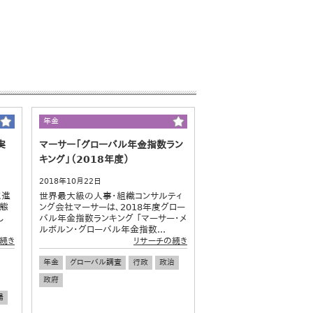
年金
実
マーサー「グローバル年金指数ラン
キング」（2018年度）
2018年10月22日
に進
世界最大級の人事・組織コンサルティ
実態
ング会社マーサーは、2018年度グロー
し
バル年金指数ランキング 「マーサー・メ
ルボルン・グローバル年金指数...
続き
リサーチの続き
年金
グローバル調査
行政
政治
政府
場