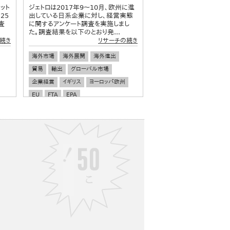
ット
ジェトロは2017年9～10月、欧州に進
25
出している日系企業に対し、経営実態
査
に関するアンケート調査を実施しまし
た。調査結果を以下のとおり発...
続き
リサーチの続き
海外市場
海外展開
海外進出
貿易
輸出
グローバル市場
企業経営
イギリス
ヨーロッパ欧州
EU
FTA
EPA