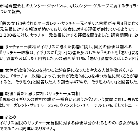
市場調査会社のカンター・ジャパンは、同じカンター・グループに属するテイラー
ついて報告。
「鉄の女」と呼ばれたマーガレット・サッチャー元イギリス首相が今月8日に亡く
元首相に対する報道が続いており、彼女に対する評価が割れているようです。そ
1,200名に対し、サッチャー元首相に対する評価を聞きました。調査期間は、2
■ サッチャー元首相がイギリスに与えた影響に関し、国民の評価は割れる
『サッチャー政権は、イギリスに「良い」影響を及ぼしたか？それとも「悪い」影
い」影響を及ぼしたと回答した人の割合が41%、「悪い」影響を及ぼしたと回
■ 女性が政治的な力を持つことが容易になったと考える人は半数近くいる
次に、『サッチャー政権によって、女性が政治的に力を持つ地位に就くことが容
すると、「そう思う」と回答した人の割合は47%で、「そう思わない」と回答し
■ 戦後1番だと思う首相はサッチャー元首相
『戦後のイギリスの首相で誰が一番良いと思うか？』という質問に対し、最も
は、マーガレット・サッチャー23%、ウィンストン・チャーチル17%、そしてトニー
■ まとめ
イギリス国民のサッチャー元首相に対する評価は分かれるものの、彼女が戦
であることは間違いありません。