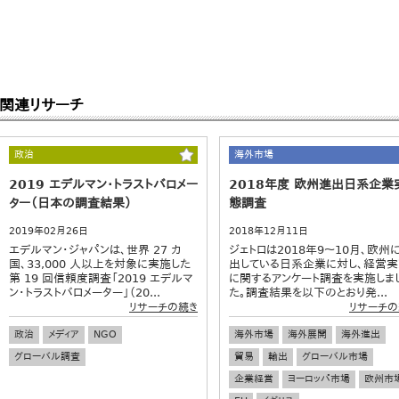
関連リサーチ
政治
海外市場
2019 エデルマン・トラストバロメー
2018年度 欧州進出日系企業
ター（日本の調査結果）
態調査
2019年02月26日
2018年12月11日
エデルマン・ジャパンは、世界 27 カ
ジェトロは2018年9～10月、欧州
国、33,000 人以上を対象に実施した
出している日系企業に対し、経営
第 19 回信頼度調査「2019 エデルマ
に関するアンケート調査を実施しま
ン・トラストバロメーター」（20...
た。調査結果を以下のとおり発...
リサーチの続き
リサーチの
政治
メディア
NGO
海外市場
海外展開
海外進出
グローバル調査
貿易
輸出
グローバル市場
企業経営
ヨーロッパ市場
欧州市