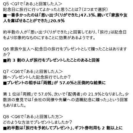
Q５ ＜Ｑ１で「ある」と回答した人＞
記念日に旅行に行ってよかったと思うことは？（２つまで選択）
■一番多かったのは「思い出づくりができた」47.3％、続いて「家族や友
人を喜ばせることができた」20.9％
約半数の人が「思い出づくりができた」と回答しており、「旅行」は記念日
をより印象的なものにすることに効果があるようです。
Q６ 家族や友人へ記念日の旅行をプレゼントとして贈ったことはあります
か？
■約 3 割の人が旅行をプレゼントしたことのあると回答
Q７ ＜Ｑ６で「ある」と回答した人＞
誰へプレゼントした記念旅行でしたか？
■プレゼントの相手は「両親」が 57.0％と圧倒的な結果に
第 1 位は「両親」で 57.0％、次いで「配偶者」の 21.9％となりました。少
数派の意見では「会社の同僚や先輩への退職記念に贈った」という回答
もありました。
Q８ ＜Ｑ６で「ある」と回答した方＞
どのような方法でプレゼントしましたか？
■約半数は「旅行を予約してプレゼント」、ギフト券利用も 2 割以上に