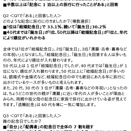
■半数以上は「記念に 1 泊以上の旅行に行ったことがある」と回答
Q２ ＜Ｑ１で「ある」と回答した人＞
どのような記念に旅行に行きましたか？（複数選択）
■１位は「結婚記念日」で 33.1％、続いて「誕生日」30.2％
■４０代までは「誕生日」が１位、５０代以降は「結婚記念日」が１位と、年代
により順位がいれかわる
全体では１位が「結婚記念日」、２位「誕生日」、３位「還暦・古希・喜寿など
の年祝い」となりました。「結婚記念日」、「誕生日」を回答する人は多いも
のの、年代により順位が入れ替わります。
50 代以上は 1 位が「結婚記念日」でしたが、40 代までは「誕生日」が 1
位になり、順位が入れ替わります。50 代以上に「結婚記念日」が多いの
は、銀婚式や金婚式など、結婚記念日の中でも節目にあたる年に旅行に
出かけているケースが多いものと考えられます。
また、20 代、30 代の 3 位が「還暦・古希・喜寿などの年祝い」となったの
は、ちょうどこの世代の親が「還暦」に近い年代の人が多いことが理由と
みられ、両親や祖父母の記念日に家族で旅行に出かけている姿が見えて
きます。「退職記念」は 60 代を境に一気に増加します。
Q３ ＜Ｑ１で「ある」と回答した人＞
誰の記念日でしたか？
■「自分」と「配偶者」の記念日で全体の 7 割を超す