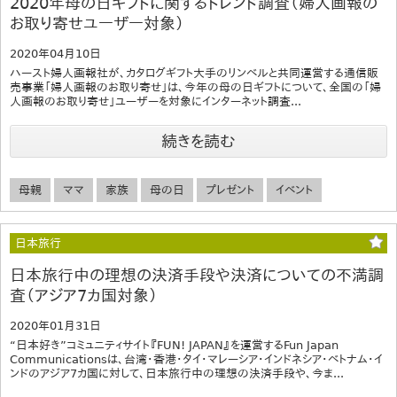
2020年母の日ギフトに関するトレンド調査（婦人画報の
お取り寄せユーザー対象）
2020年04月10日
ハースト婦人画報社が、カタログギフト大手のリンベルと共同運営する通信販
売事業「婦人画報のお取り寄せ」は、今年の母の日ギフトについて、全国の「婦
人画報のお取り寄せ」ユーザーを対象にインターネット調査...
続きを読む
母親
ママ
家族
母の日
プレゼント
イベント
日本旅行
日本旅行中の理想の決済手段や決済についての不満調
査（アジア7カ国対象）
2020年01月31日
“日本好き”コミュニティサイト『FUN! JAPAN』を運営するFun Japan
Communicationsは、台湾・香港・タイ・マレーシア・インドネシア・ベトナム・イ
ンドのアジア7カ国に対して、日本旅行中の理想の決済手段や、今ま...