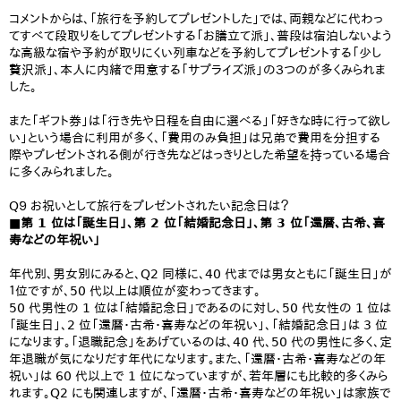
コメントからは、「旅行を予約してプレゼントした」では、両親などに代わっ
てすべて段取りをしてプレゼントする「お膳立て派」、普段は宿泊しないよう
な高級な宿や予約が取りにくい列車などを予約してプレゼントする「少し
贅沢派」、本人に内緒で用意する「サプライズ派」の３つのが多くみられま
した。
また「ギフト券」は「行き先や日程を自由に選べる」「好きな時に行って欲し
い」という場合に利用が多く、「費用のみ負担」は兄弟で費用を分担する
際やプレゼントされる側が行き先などはっきりとした希望を持っている場合
に多くみられました。
Q９ お祝いとして旅行をプレゼントされたい記念日は？
■第 1 位は「誕生日」、第 2 位「結婚記念日」、第 3 位「還暦、古希、喜
寿などの年祝い」
年代別、男女別にみると、Q2 同様に、40 代までは男女ともに「誕生日」が
１位ですが、50 代以上は順位が変わってきます。
50 代男性の 1 位は「結婚記念日」であるのに対し、50 代女性の 1 位は
「誕生日」、2 位「還暦・古希・喜寿などの年祝い」、「結婚記念日」は 3 位
になります。「退職記念」をあげているのは、40 代、50 代の男性に多く、定
年退職が気になりだす年代になります。また、「還暦・古希・喜寿などの年
祝い」は 60 代以上で 1 位になっていますが、若年層にも比較的多くみら
れます。Q2 にも関連しますが、「還暦・古希・喜寿などの年祝い」は家族で