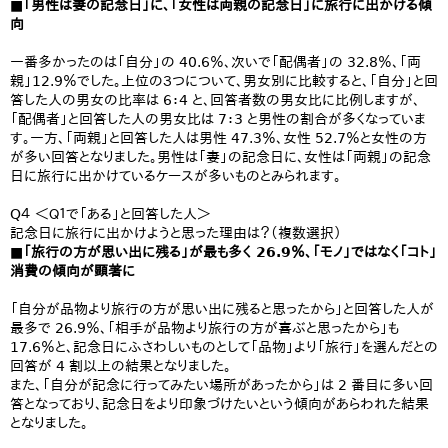
■「男性は妻の記念日」に、「女性は両親の記念日」に旅行に出かける傾
向
一番多かったのは「自分」の 40.6％、次いで「配偶者」の 32.8％、「両
親」12.9％でした。上位の３つについて、男女別に比較すると、「自分」と回
答した人の男女の比率は 6：4 と、回答者数の男女比に比例しますが、
「配偶者」と回答した人の男女比は 7：3 と男性の割合が多くなっていま
す。一方、「両親」と回答した人は男性 47.3％、女性 52.7％と女性の方
が多い回答となりました。男性は「妻」の記念日に、女性は「両親」の記念
日に旅行に出かけているケースが多いものとみられます。
Q４ ＜Ｑ１で「ある」と回答した人＞
記念日に旅行に出かけようと思った理由は？（複数選択）
■「旅行の方が思い出に残る」が最も多く 26.9％、「モノ」ではなく「コト」
消費の傾向が顕著に
「自分が品物より旅行の方が思い出に残ると思ったから」と回答した人が
最多で 26.9％、「相手が品物より旅行の方が喜ぶと思ったから」も
17.6％と、記念日にふさわしいものとして「品物」より「旅行」を選んだとの
回答が 4 割以上の結果となりました。
また、「自分が記念に行ってみたい場所があったから」は 2 番目に多い回
答となっており、記念日をより印象づけたいという傾向があらわれた結果
となりました。