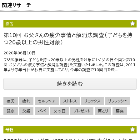
関連リサーチ
疲労
第10回 お父さんの疲労事情と解消法調査（子どもを持
つ20歳以上の男性対象）
2020年06月10日
フジ医療器は、子どもを持つ20歳以上の男性を対象に「＜父の日企画＞第10
回 お父さんの疲労事情と解消法調査」を実施いたしました。この調査は、2011
年より毎年当社が独自に実施しており、今年の調査で10回目を迎...
続きを読む
疲労
疲れ
セルフケア
ストレス
リラックス
リフレッシュ
健康
父親
パパ
父の日
プレゼント
肩こり
腰痛
母親