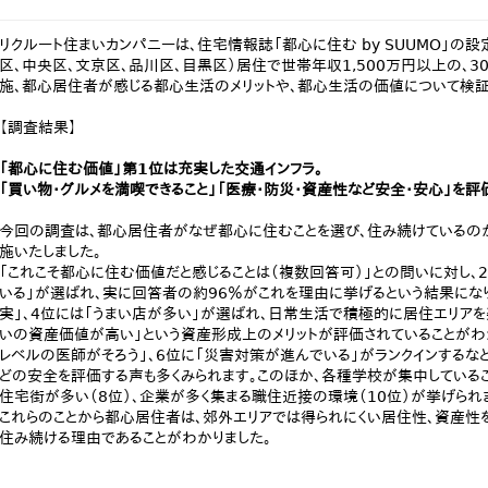
リクルート住まいカンパニーは、住宅情報誌「都心に住む by SUUMO」の
区、中央区、文京区、品川区、目黒区）居住で世帯年収1,500万円以上の、
施、都心居住者が感じる都心生活のメリットや、都心生活の価値について検証
【調査結果】
「都心に住む価値」第1位は充実した交通インフラ。
「買い物・グルメを満喫できること」「医療・防災・資産性など安全・安心」を
今回の調査は、都心居住者がなぜ都心に住むことを選び、住み続けているのか
施いたしました。
「これこそ都心に住む価値だと感じることは（複数回答可）」との問いに対し、
いる」が選ばれ、実に回答者の約96％がこれを理由に挙げるという結果にな
実」、4位には「うまい店が多い」が選ばれ、日常生活で積極的に居住エリアを
いの資産価値が高い」という資産形成上のメリットが評価されていることがわ
レベルの医師がそろう」、6位に「災害対策が進んでいる」がランクインする
どの安全を評価する声も多くみられます。このほか、各種学校が集中しているこ
住宅街が多い（8位）、企業が多く集まる職住近接の環境（10位）が挙げられ
これらのことから都心居住者は、郊外エリアでは得られにくい居住性、資産性
住み続ける理由であることがわかりました。