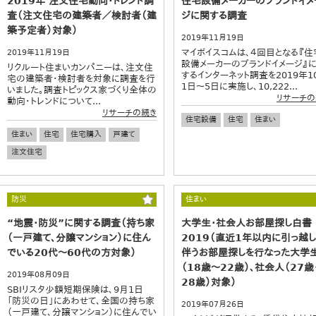
2019年 注文住宅動向・トレンド調
住宅設備メーカーのブランドイメ
査（注文住宅の建築者／検討者（建
ジに関する調査
築予定者）対象）
2019年11月19日
マイボイスコムは、４回目となる『住
2019年11月19日
設備メーカーのブランドイメージ』
リクルート住まいカンパニーは、注文住
するインターネット調査を2019年1
宅の建築者・検討者を対象に調査を行
1日～5日に実施し、10,222...
いました。調査トピックス家づくり全体の
リサーチの
動向・トレンドについて...
リサーチの続き
住宅設備
住宅
住まい
住まい
住宅
住宅購入
戸建て
注文住宅
防災
住まい
“地震・防災”に関する調査（持ち家
大学生・社会人お部屋探し白書
（一戸建て、分譲マンション）に住ん
2019（直近1年以内に引っ越
でいる20代～60代の方対象）
伴うお部屋探しを行なった大学
（18歳～22歳）、社会人（27歳
2019年08月09日
28歳）対象）
SBIリスタ少額短期保険は、9月1日
「防災の日」にあわせて、全国の持ち家
2019年07月26日
（一戸建て、分譲マンション）に住んでい