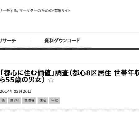
サーチする。マーケターのための情報サイト
リサーチ
資料ダウンロード
「都心に住む価値」調査（都心8区居住 世帯年収
ら55歳の男女）
2014年02月26日
街
住まい
住環境
住宅
年収