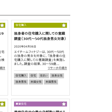
住宅購入
19
独身者の住宅購入に関しての意識
調査（30代～50代独身男女対象）
2020年04月06日
住宅
エイチームフィナジーは、30代～50代
し
の独身の男女を対象に、「独身者の住
を検
宅購入に関しての意識調査」を実施し
ました。調査の結果、30～59歳...
続き
リサーチの続き
住宅購入
住宅
住まい
独身女性
独身男性
未婚女性
未婚男性
賃貸住宅