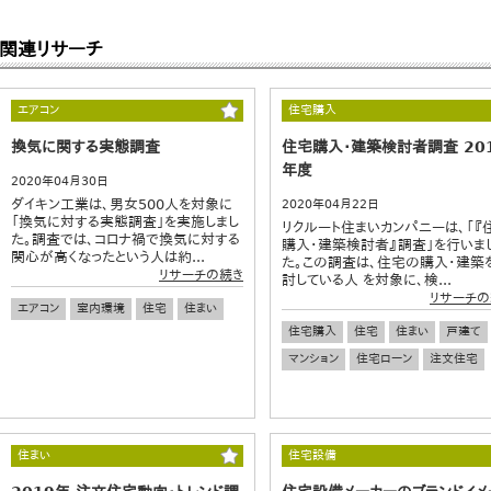
関連リサーチ
エアコン
住宅購入
換気に関する実態調査
住宅購入・建築検討者調査 20
年度
2020年04月30日
ダイキン工業は、男女500人を対象に
2020年04月22日
「換気に対する実態調査」を実施しまし
リクルート住まいカンパニーは、「『
た。調査では、コロナ禍で換気に対する
購入・建築検討者』調査」を行いま
関心が高くなったという人は約...
た。この調査は、住宅の購入・建築
リサーチの続き
討している人 を対象に、検...
リサーチの
エアコン
室内環境
住宅
住まい
住宅購入
住宅
住まい
戸建て
マンション
住宅ローン
注文住宅
住まい
住宅設備