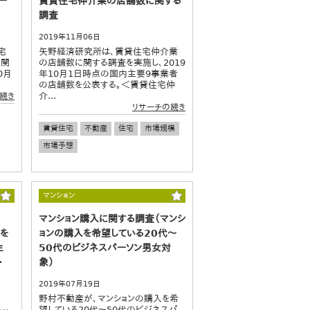
ー
賃貸住宅仲介業の店舗数に関する
調査
2019年11月06日
宅
矢野経済研究所は、賃貸住宅仲介業
に関
の店舗数に関する調査を実施し、2019
0月
年10月1日時点の国内主要9事業者
の店舗数を公表する。＜賃貸住宅仲
介...
続き
リサーチの続き
賃貸住宅
不動産
住宅
市場規模
市場予想
マンション
マンション購入に関する調査（マンシ
しを
ョンの購入を希望している20代～
生
50代のビジネスパーソン男女対
・
象）
2019年07月19日
野村不動産が、マンションの購入を希
望している20代～50代のビジネスパ