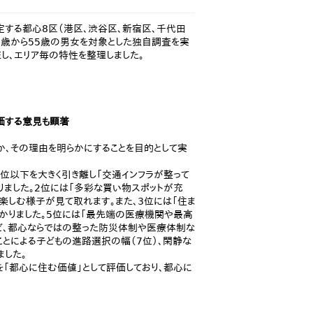
設定する都心8区（港区、渋谷区、新宿区、千代田
30歳から55歳の男女を対象とした独自調査を実
し、エリア毎の特性を整理しました。
評価する意見も顕著
、その理由を明らかにすることを目的として実
2位以下を大きく引き離し「交通インフラが整って
りました。2位には「多彩な買い物スポットが充
楽しむ様子が見て取れます。また、3位には「住ま
かりました。5位には「最先端の医療機関や最高
など、都心ならではの整った防災体制や医療体制な
とによる子どもの進路選択の幅（7位）、閑静な
ました。
を「都心に住む価値」として評価しており、都心に