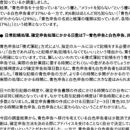
度知っているか調査しました。
結果、“青色申告を十分知っている”という層と、“メリットを知らない”という
ている白色申告者が37%いる一方で、約6割はほとんど何も知らない（「青
がわからない(29%)」、「青色申告の名前と帳簿の種類は知っているが、各特
(7%)」）という結果となっています。
● 日常記帳処理、確定申告処理にかかる日数は？－青色申告と白色申告、
青色申告は「複式簿記」方式により、指定のルールに沿って記帳をする必要が
い」「白色であればもっと記帳が楽/記帳をしなくてもいい」という理由から、
ら明確になっています。では、難しいといわれている複式簿記で記帳を行う青
申告では、実際の会計業務に要する時間にどれくらいの差があるのでしょうか
記帳頻度および確定申告処理日数ともに、青色申告者も白色申告者もほぼ同
ました。「複雑な記帳の青色申告の方が、より多くの時間と手間がかかるので
実際の処理にかかる時間に、青色申告と白色申告の間に大きな差はみられま
日々の取引記録の頻度や、確定申告書類の作成にかける時間などの分布に
ほぼ同じ傾向となっています。なかでも取引記録の頻度は「申告時期にまとめて（
多数となりました。確定申告書類の作成にかける日数は「2～3日（青色30.5%
かる時間は青色申告、白色申告ともに変わらないということがわかりました。
今回の調査結果から、青色申告へ移行を考えている白色申告者は少数派であ
割は、確定申告方法を決める際にアドバイスを受けることなく自分で決定して
だまだ低いということがわかりました。 一方で、青色申告と白色申告では記