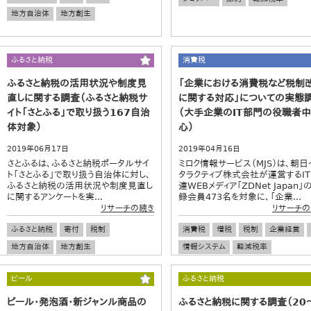
地方自治体
地方創生
ふるさと納税
消費税
ふるさと納税の活用状況や制度見
「企業における消費税など税制
直しに関する調査（ふるさと納税サ
に関する対応」についての実態
イト「さとふる」で取り扱う167自治
（大手企業のIT部門の役職者中
体対象）
心）
2019年06月17日
2019年04月16日
さとふるは、ふるさと納税ポータルサイ
ミロク情報サービス（MJS）は、朝日
ト「さとふる」で取り扱う自治体に対し、
タラクティブ株式会社が運営するI
ふるさと納税の活用状況や制度見直し
連WEBメディア「ZDNet Japan」
に関するアンケートを実...
録会員473名を対象に、「企業...
リサーチの続き
リサーチの
ふるさと納税
寄付
税制
消費税
増税
税制
企業経営
地方自治体
地方創生
情報システム
軽減税率
ビール
ふるさと納税
ビール・発泡酒・新ジャンル商品の
ふるさと納税に関する調査（20