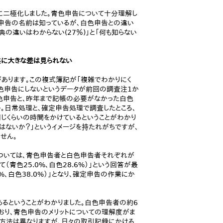
層に二極化しました。青色申告について十分理解し
色申告の名前は知っているが、白色申告との違い
典の違いはわからない(27％)」と「何も知らない
共に大きな差は見られない
あります。この複式簿記が「複雑でわかりにく
青色申告にしないというデータが前回の調査注1か
色申告と、昨年まで記帳の必要がなかった白色
。日常処理と、確定申告処理で調査したところ、
じくらいの時間をかけているということがわかり
はないか？」というイメージを持たれがちですが、
せん。
ついては、青色申告者と白色申告者それぞれが
青色25.0%、白色28.6%）」という回答が最
、白色38.0%）」となり、確定申告の作業にか
るということがわかりました。白色申告者の約6
おり、青色申告のメリットについての理解度がま
帳方法は異なりますが、日々の取引記録にかける