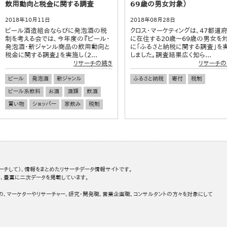
飲用動向と税金に関する調査
69歳の男女対象）
2018年10月11日
2018年08月28日
ビール酒造組合ならびに発泡酒の税
クロス・マーケティングは、47都道
制を考える会では、今年度の『ビール・
に在住する20歳～69歳の男女を
発泡酒・新ジャンル商品の飲用動向と
に「ふるさと納税に関する調査」を
税金に関する調査』を実施し（2...
しました。調査結果広く知ら...
リサーチの続き
リサーチの
ビール
発泡酒
新ジャンル
ふるさと納税
寄付
税制
ビール系飲料
お酒
酒類
飲酒
買い物
ショッパー
家飲み
税制
ーチして）、情報をまとめたリサーチデータ情報サイトです。
、豊富に二次データを掲載しています。
の、マーケターやリサーチャー、研究・開発職、営業企画職、コンサルタントの方々を対象にして