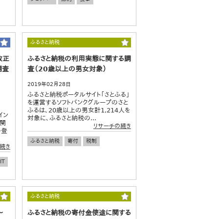
ふるさと納税
改正
ふるさと納税の利用実態に関する調
調査
査（20歳以上の男女対象）
2019年02月28日
ふるさと納税ポータルサイト「さとふる」
を運営するソフトバンクグループのさと
ふるは、20歳以上の男女計1,214人を
イン
対象に、ふるさと納税の...
T関
リサーチの続き
の登
ふるさと納税
寄付
税制
続き
IT
ふるさと納税
～
ふるさと納税の寄付金使途に関する