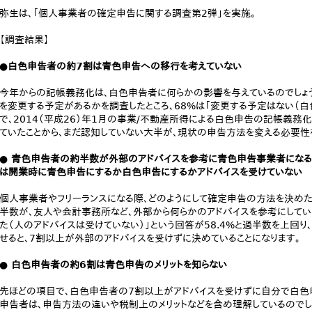
弥生は、「個人事業者の確定申告に関する調査第2弾」を実施。
【調査結果】
●白色申告者の約7割は青色申告への移行を考えていない
今年からの記帳義務化は、白色申告者に何らかの影響を与えているのでしょ
を変更する予定があるかを調査したところ、68%は「変更する予定はない（白
で、2014（平成26）年1月の事業/不動産所得による白色申告の記帳義務
ていたことから、まだ認知していない大半が、現状の申告方法を変える必要性
● 青色申告者の約半数が外部のアドバイスを参考に青色申告事業者になる
は開業時に青色申告にするか白色申告にするかアドバイスを受けていない
個人事業者やフリーランスになる際、どのようにして確定申告の方法を決めた
半数が、友人や会計事務所など、外部から何らかのアドバイスを参考にしてい
た（人のアドバイスは受けていない）」という回答が58.4%と過半数を上回り、
せると、7割以上が外部のアドバイスを受けずに決めていることになります。
● 白色申告者の約6割は青色申告のメリットを知らない
先ほどの項目で、白色申告者の7割以上がアドバイスを受けずに自分で白色申
申告者は、申告方法の違いや税制上のメリットなどを含め理解しているので