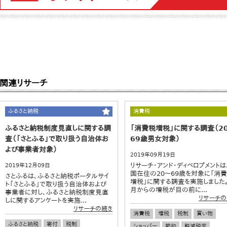
関連リサーチ
ふるさと納税
消費税
ふるさと納税制度見直しに関する調
「消費税増税」に関する調査（2
査（「さとふる」で取り扱う自治体お
69歳男女対象）
よび事業者対象）
2019年09月19日
リサーチ・アンド・ディベロプメントは
2019年12月09日
国在住の20～69歳を対象に「消
さとふるは、ふるさと納税ポータルサイ
増税」に関する調査を実施しました。
ト「さとふる」で取り扱う自治体および
月からの増税が目の前に...
事業者に対し、ふるさと納税制度見直
リサーチの
しに関するアンケートを実施...
リサーチの続き
消費税
増税
税制
買い物
ふるさと納税
寄付
税制
ショッパー
節約
軽減税率