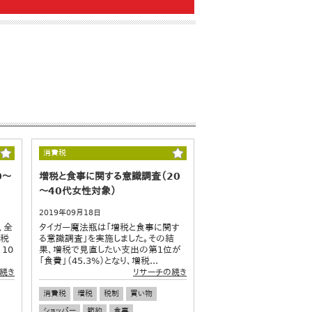
消費税
0～
増税と食事に関する意識調査（20
～40代女性対象）
2019年09月18日
、全
タイガー魔法瓶は「増税と食事に関す
費税
る意識調査」を実施しました。その結
10
果、増税で見直したい支出の第1位が
「食費」（45.3%）となり、増税...
続き
リサーチの続き
消費税
増税
税制
買い物
ショッパー
節約
食事