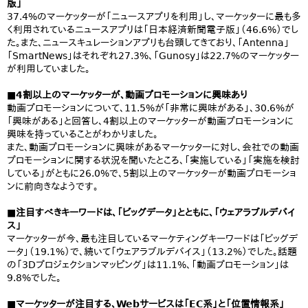
版」
37.4%のマーケッターが「ニュースアプリを利用」し、マーケッターに最も多
く利用されているニュースアプリは「日本経済新聞電子版」（46.6%）でし
た。また、ニュースキュレーションアプリも台頭してきており、「Antenna」
「SmartNews」はそれぞれ27.3%、「Gunosy」は22.7%のマーケッター
が利用していました。
■4割以上のマーケッターが、動画プロモーションに興味あり
動画プロモーションについて、11.5%が「非常に興味がある」、30.6%が
「興味がある」と回答し、4割以上のマーケッターが動画プロモーションに
興味を持っていることがわかりました。
また、動画プロモーションに興味があるマーケッターに対し、会社での動画
プロモーションに関する状況を聞いたところ、「実施している」「実施を検討
している」がともに26.0%で、5割以上のマーケッターが動画プロモーショ
ンに前向きなようです。
■注目すべきキーワードは、「ビッグデータ」とともに、「ウェアラブルデバイ
ス」
マーケッターが今、最も注目しているマーケティングキーワードは「ビッグデ
ータ」（19.1%）で、続いて「ウェアラブルデバイス」（13.2%）でした。話題
の「3Dプロジェクションマッピング」は11.1%、「動画プロモーション」は
9.8%でした。
■マーケッターが注目する、Webサービスは「EC系」と「位置情報系」