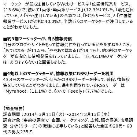
マーケッターが最も注目しているWebサービスは「位置情報系サービス」
（13.6%）で、続いて「画像・動画系サービス」（12.3%）でした。「最も注目
している」と「やや注目している」の合算では、「EC系サービス」と「位置情
報系サービス」がともに40.0%と、半数近くのマーケッターが注目している
ことがわかりました。
■約3割マーケッターが、自ら情報発信
自分のブログやサイトをもって情報発信を行っているかをたずねたところ、
「あてはまる」が11.5%、「ややあてはまる」が19.1%と、約3割のマーケッ
ターが自発的に情報発信を行っていました。一方、42.1%のマーケッター
は「あてはまらない」と回答しました。
■4割以上のマーケッターが、情報収集にRSSリーダーを利用
43.4%のマーケッターが、何らかのRSSリーダーを使って、普段、情報収
集をしていることがわかりました。最も利用されているRSSリーダーは
「MyYahoo!」（11.1%）で、次いで「Feedly」（7.7%）でした。
【調査概要】
調査期間 ：2014年3月11日（火）～2014年3月13日（水）
調査対象 ：事前の調査で「企画、マーケティング、広報、販売促進、市場調
査・分析（リサーチ）の職種に従事している」と回答した全国の20代～60
代の男女235名