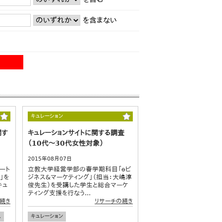
を含まない
キュレーション
関す
キュレーションサイトに関する調査
（10代～30代女性対象）
2015年08月07日
ート
立教大学経営学部の春学期科目「ｅビ
」を
ジネス&マーケティング」（担当：大嶋淳
キュ
俊先生）を受講した学生と総合マーケ
ティング支援を行なう...
続き
リサーチの続き
ス
キュレーション