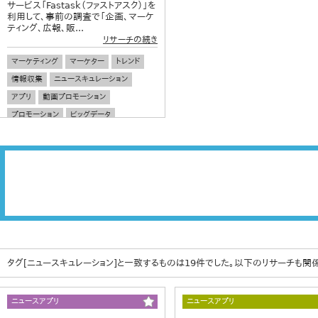
サービス「Fastask（ファストアスク）」を
利用して、事前の調査で「企画、マーケ
ティング、広報、販...
リサーチの続き
マーケティング
マーケター
トレンド
情報収集
ニュースキュレーション
アプリ
動画プロモーション
プロモーション
ビッグデータ
タグ[ニュースキュレーション]と一致するものは19件でした。以下のリサーチも関
ニュースアプリ
ニュースアプリ