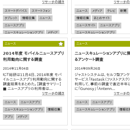
リサーチの続き
リサーチの
スマートデバイス
スマートフォン
ニュース
メディア
テレビ
新聞
タブレット
情報収集
ニュース
情報収集
まとめサイト
ニュースアプリ
ニュースサイト
ニュースアプリ
ニュースキュレーションアプリ
メディア
ニュースキュレーションアプリ
ネット広告
SNS
動画
広告
ニュース
ニュース
デジタルマーケティング
2014年度 モバイルニュースアプリ
ニュースキュレーションアプリに
利用動向に関する調査
るアンケート調査
2014年11月04日
2014年09月26日
ＩＣＴ総研は11月4日、2014年度 モバ
ジャストシステムは、セルフ型アンケ
イルニュースアプリ利用動向に関する
サービス「Fastask（ファストアスク）
調査結果をまとめた。【調査サマリー】
利用して、事前の調査で直近半年
■ ニュースアプリの利用者は...
に「Gunosy」「Antenn...
リサーチの続き
リサーチの
ニュース
ニュースアプリ
ニュース
ニュースアプリ
ニュースキュレーションアプリ
情報収集
ニュースキュレーションアプリ
情報収
アプリ
メディア