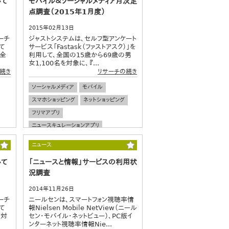
いて
モバイル＆ソーシャルメディア月次定
点調査（2015年1月度）
2015年02月13日
ーチ
ジャストシステムは、セルフ型アンケート
て
サービス「Fastask（ファストアスク）」を
は全
利用して、全国の15歳から69歳の男
女1,100名を対象に、『...
続き
リサーチの続き
ソーシャルメディア
モバイル
スマホショッピング
ネットショッピング
フリマアプリ
ニュースキュレーションアプリ
ゲームアプリ
アプリ
ニュース
いて
「ニュースと情報」サービスの利用状
況調査
2014年11月26日
ーチ
ニールセンは、スマートフォン視聴率情
て
報Nielsen Mobile NetView（ニール
査対
セン・モバイル・ネットビュー）、PC版イ
ンターネット視聴率情報Nie...