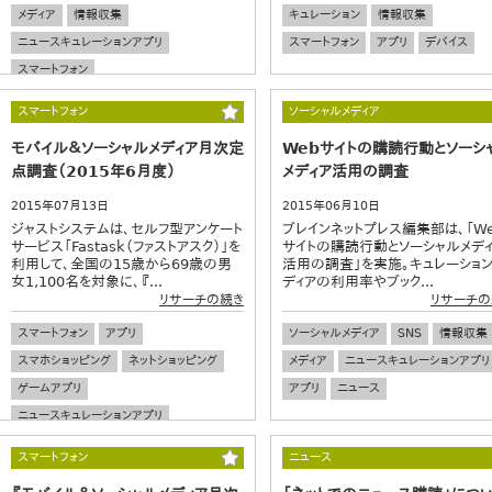
メディア
情報収集
キュレーション
情報収集
ニュースキュレーションアプリ
スマートフォン
アプリ
デバイス
スマートフォン
スマートフォン
ソーシャルメディア
モバイル＆ソーシャルメディア月次定
Webサイトの購読行動とソーシ
点調査（2015年6月度）
メディア活用の調査
2015年07月13日
2015年06月10日
ジャストシステムは、セルフ型アンケート
ブレインネットプレス編集部は、「W
サービス「Fastask（ファストアスク）」を
サイトの購読行動とソーシャルメデ
利用して、全国の15歳から69歳の男
活用の調査」を実施。キュレーション
女1,100名を対象に、『...
ディアの利用率やブック...
リサーチの続き
リサーチの
スマートフォン
アプリ
ソーシャルメディア
SNS
情報収集
スマホショッピング
ネットショッピング
メディア
ニュースキュレーションアプリ
ゲームアプリ
アプリ
ニュース
ニュースキュレーションアプリ
スマートフォン
ニュース