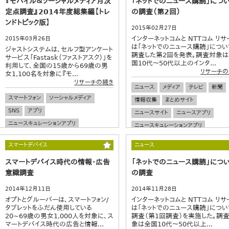
『モバイル＆ソーシャルメディア月次
「ネットでのニュース購読」につ
定点調査』2014年度総集編【トレ
の調査（第2回）
ンドトピック版】
2015年02月27日
インターネットコムと NTTコム リサ
2015年03月26日
は「ネットでのニュース購読」につい
ジャストシステムは、セルフ型アンケート
調査した第2回を発表。調査対象
サービス「Fastask（ファストアスク）」を
国10代～50代以上のインタ...
利用して、全国の15歳から69歳の男
リサーチの
女1,100名を対象に『モ...
リサーチの続き
ニュース
メディア
テレビ
新聞
スマートフォン
ソーシャルメディア
情報収集
まとめサイト
SNS
アプリ
ニュースサイト
ニュースアプリ
ニュースキュレーションアプリ
ニュースキュレーションアプリ
スマホショッピング
トレンド
スマートデバイス
ニュース
スマートデバイス時代の情報・広告
「ネットでのニュース購読」につ
意識調査
の調査
2014年12月11日
2014年11月28日
オプトとグルーバーは、スマートフォン/
インターネットコムと NTTコム リサ
タブレットをふだん使用している
は「ネットでのニュース購読」につい
20~69歳の男女1,000人を対象に、ス
調査（第1回調査）を実施した。調
マートデバイス時代の広告と情報...
象は全国10代～50代以上...