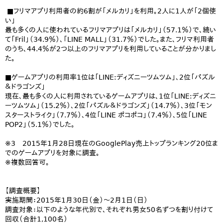
■フリマアプリ利用者の約6割が「メルカリ」を利用。2人に1人が「2個使
い」
最も多くの人に使われているフリマアプリは「メルカリ」（57.1％）で、続い
て「Fril」（34.9％）、「LINE MALL」（31.7％）でした。また、フリマ利用者
のうち、44.4％が2つ以上のフリマアプリを利用していることが分かりまし
た。
■ゲームアプリの利用率1位は「LINE:ディズニーツムツム」、2位「パズル
＆ドラゴンズ」
現在、最も多くの人に利用されているゲームアプリは、1位「LINE:ディズニ
ーツムツム」（15.2％）、2位「パズル＆ドラゴンズ」（14.7％）、3位「モン
スターストライク」（7.7％）、4位「LINE ポコポコ」（7.4％）、5位「LINE
POP2」（5.1％）でした。
※3 2015年1月28日現在のGooglePlay売上トップランキング20位ま
でのゲームアプリを対象に調査。
※複数回答可。
【調査概要】
実施期間：2015年1月30日（金）～2月1日（日）
調査対象：以下のような年代別で、それぞれ男女50名ずつを割り付けて
回収（合計1,100名）