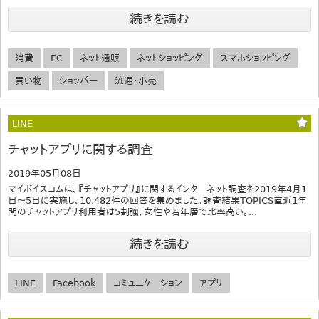
続きを読む
消費
EC
ネット通販
ネットショッピング
スマホショッピング
買い物
ショッパー
流通・小売
LINE
チャットアプリに関する調査
2019年05月08日
マイボイスコムは、『チャットアプリ』に関するインターネット調査を2019年4月1
日～5日に実施し、10,482件の回答を集めました。調査結果TOPICS直近1年
間のチャットアプリ利用者は5割強、女性や若年層で比率高い。...
続きを読む
LINE
Facebook
コミュニケーション
アプリ