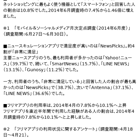
ネットショッピングに最もよく使う機器として「スマートフォン」と回答した人
の割合は10.8％でした。2014年6月調査時の7.4％から1.46倍に増え
ました。
※1 「モバイル＆ソーシャルメディア月次定点調査（2014年6月度）」
（調査期間：6月27日～6月30日）。
■ニュースキュレーションアプリで満足度が高いのは「NewsPicks」。約4
割が「非常に満足」
主要ニュースアプリのうち、最も利用者が多かったのは「Yahoo!ニュー
ス」（39.7％）で、続いて、「SmartNews」（15.7％）、「LINE NEWS」
（13.1％）、「Gunosy」（11.2％）でした。
一方、利用者のうち、「非常に満足している」と回答した人の割合が最も高
かったのは「NewsPicks」で（38.7％）、次いで「Antenna」（37.1％）、
「LINE NEWS」（36.6％）でした。
■フリマアプリの利用率は、2014年4月の7.8％から10.1％へ上昇
フリマアプリを直近半年間で利用した経験がある人の割合は、2014年4
月調査時の7.8％から10.1％へと上昇しました。
※2 「フリマアプリの利用状況に関するアンケート」（調査期間：4月18
日～4月21）。