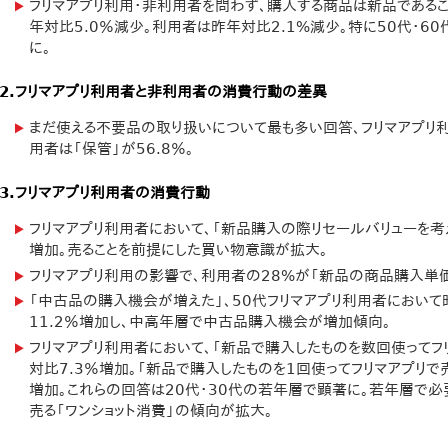
フリマアプリ利用・非利用者を問わず、購入する商品は新品である
年対比5.0％減少。利用者は昨年対比2.1%減少。特に50代・6
に。
2.フリマアプリ利用者と非利用者の消費行動の差異
まだ使える不要品の取り扱いについて最も多い回答、フリマアプリ利
用者は「保管」が56.8％。
3.フリマアプリ利用者の消費行動
フリマアプリ利用者において、「新品購入の際リセールバリューを考え
増加。売ることを前提にした買い物意識が拡大。
フリマアプリ利用の影響で、利用者の28%が「新品の商品購入単
「中古品の購入機会が増えた」、50代フリマアプリ利用者において昨
11.2％増加し、中高年層で中古品購入機会が増加傾向。
フリマアプリ利用者において、「新品で購入したものを数回使ってフ
対比7.3％増加。「新品で購入したものを1回使ってフリマアプリで
増加。これらの回答は20代・30代の若年層で顕著に。若年層で必
売る「ワンショット消費」の傾向が拡大。