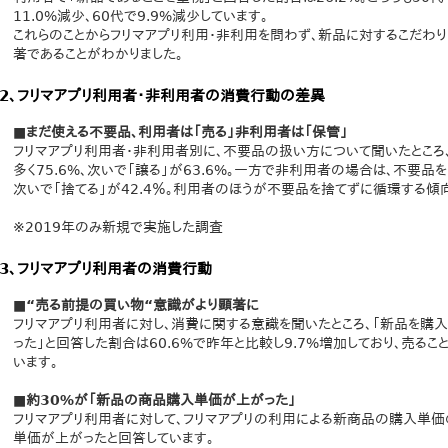
11.0%減少、60代で9.9%減少しています。
これらのことからフリマアプリ利用・非利用を問わず、新品に対するこだわり
著であることがわかりました。
2、フリマアプリ利用者・非利用者の消費行動の差異
■まだ使える不要品、利用者は「売る」非利用者は「保管」
フリマアプリ利用者・非利用者別に、不要品の扱い方について聞いたところ
多く75.6%、次いで「譲る」が63.6%。一方で非利用者の場合は、不要品を
次いで「捨てる」が42.4％。利用者のほうが不要品を捨てずに循環する傾
※2019年のみ新規で実施した調査
3、フリマアプリ利用者の消費行動
■“売る前提の買い物“意識がより顕著に
フリマアプリ利用者に対し、消費に関する意識を聞いたところ、「新品を購入
った」と回答した割合は60.6%で昨年と比較し9.7%増加しており、売る
います。
■約30%が「新品の商品購入単価が上がった」
フリマアプリ利用者に対して、フリマアプリの利用による新商品の購入単価の
単価が上がったと回答しています。