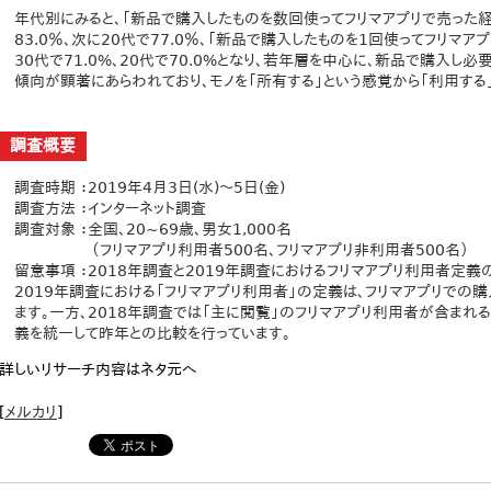
年代別にみると、「新品で購入したものを数回使ってフリマアプリで売った
83.0％、次に20代で77.0％、「新品で購入したものを1回使ってフリマ
30代で71.0%、20代で70.0%となり、若年層を中心に、新品で購入し
傾向が顕著にあらわれており、モノを「所有する」という感覚から「利用する
調査概要
調査時期 ：2019年4月3日(水)～5日(金)
調査方法 ：インターネット調査
調査対象 ：全国、20~69歳、男女1,000名
（フリマアプリ利用者500名、フリマアプリ非利用者500名）
留意事項 ：2018年調査と2019年調査におけるフリマアプリ利用者定義
2019年調査における「フリマアプリ利用者」の定義は、フリマアプリでの
ます。一方、2018年調査では「主に閲覧」のフリマアプリ利用者が含まれる
義を統一して昨年との比較を行っています。
詳しいリサーチ内容はネタ元へ
[
メルカリ
]