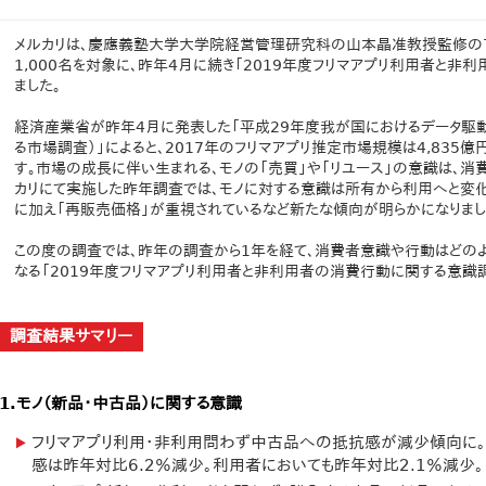
メルカリは、慶應義塾大学大学院経営管理研究科の山本晶准教授監修の
1,000名を対象に、昨年4月に続き「2019年度フリマアプリ利用者と
ました。
経済産業省が昨年4月に発表した「平成29年度我が国におけるデータ駆
る市場調査）」によると、2017年のフリマアプリ推定市場規模は4,835億
す。市場の成長に伴い生まれる、モノの「売買」や「リユース」の意識は、消
カリにて実施した昨年調査では、モノに対する意識は所有から利用へと変化
に加え「再販売価格」が重視されているなど新たな傾向が明らかになりまし
この度の調査では、昨年の調査から1年を経て、消費者意識や行動はどのよ
なる「2019年度フリマアプリ利用者と非利用者の消費行動に関する意識調
調査結果サマリー
1.モノ（新品・中古品）に関する意識
フリマアプリ利用・非利用問わず中古品への抵抗感が減少傾向に
感は昨年対比6.2％減少。利用者においても昨年対比2.1％減少。