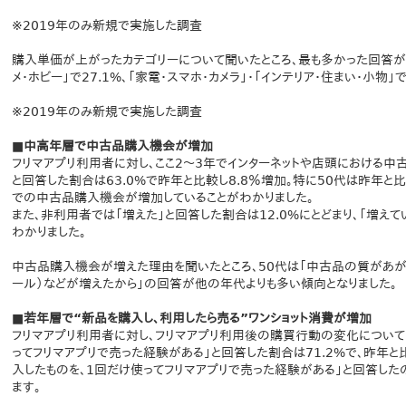
※2019年のみ新規で実施した調査
購入単価が上がったカテゴリーについて聞いたところ、最も多かった回答が「洋
メ・ホビー」で27.1%、「家電・スマホ・カメラ」・「インテリア・住まい・小物」
※2019年のみ新規で実施した調査
■中高年層で中古品購入機会が増加
フリマアプリ利用者に対し、ここ2〜3年でインターネットや店頭における中
と回答した割合は63.0%で昨年と比較し8.8％増加。特に50代は昨年と比較
での中古品購入機会が増加していることがわかりました。
また、非利用者では「増えた」と回答した割合は12.0%にとどまり、「増えて
わかりました。
中古品購入機会が増えた理由を聞いたところ、50代は「中古品の質があがっ
ール）などが増えたから」の回答が他の年代よりも多い傾向となりました。
■若年層で“新品を購入し、利用したら売る”ワンショット消費が増加
フリマアプリ利用者に対し、フリマアプリ利用後の購買行動の変化について
ってフリマアプリで売った経験がある」と回答した割合は71.2%で、昨年と比
入したものを、1回だけ使ってフリマアプリで売った経験がある」と回答したの
ます。