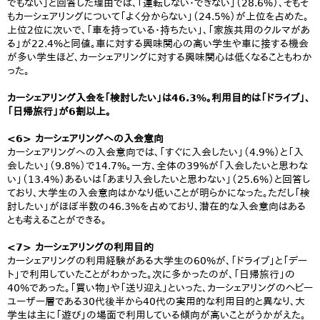
でもない」と回答した理由では、「運転しない・できない」（28.6%）、そもそ
もカーシェアリングについて「よく分からない」（24.5%）が上位を占めた。
上位2位に次いで、「車を持っている・持ちたい」、「家族共用のクルマがあ
る」が22.4%と同値。車に対する興味関心の高い学生や車に接する機会
が多い学生ほど、カーシェアリングに対する興味関心は低くなることもわか
った。
カーシェアリング入会を「検討したい」は46.3%。利用目的は「ドライブ」、
「日帰旅行」が6割以上。
<6> カーシェアリングへの入会意向
カーシェアリングへの入会意向では、「すぐに入会したい」（4.9%）と「入
会したい」（9.8%）で14.7%。一方、全体の39%が「入会したいと思わな
い」（13.4%）あるいは「あまり入会したいと思わない」（25.6%）と回答し
ており、大学生の入会意向はかなり低いことが明らかになった。ただし「検
討したい」がほぼ半数の46.3%を占めており、潜在的な入会意向はある
とも考えることができる。
<7> カーシェアリングの利用目的
カーシェアリングの利用経験がある大学生の60%が、「ドライブ」と「デー
ト」で利用していたことがわかった。次に多かったのが、「日帰旅行」の
40%であった。「買い物」や「送り迎え」といった、カーシェアリングのヘビー
ユーザー層である30代後半から40代の実用的な利用目的と異なり、大
学生は主に「遊び」の場面で利用している傾向が高いことがうかがえた。