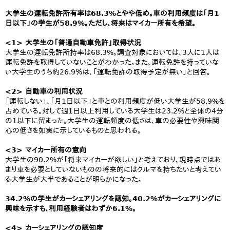
大学生の運転免許所有率は68.3%とやや低め。車の利用頻度は「月1
日以下」の学生が58.9%。ただし、将来はマイカー所有を希望。
<1> 大学生の「普通自動車免許」取得状況
大学生の運転免許所持率は68.3%。調査対象においては、3人に1人は
運転免許を取得していないことがわかった。また、運転免許を持っていな
い大学生のうち約26.9％は、「運転免許の取得予定が無い」と回答。
<2> 自動車の利用状況
「運転しない」、「月1日以下」と車との利用頻度が低い大学生が58.9%を
占めている。対して週1日以上利用している大学生は23.2%と全体の4分
の1以下に留まった。大学生の運転頻度の低さは、車の必要性や興味関
心の低さを如実に示しているものと思われる。
<3> マイカー所有の意向
大学生の90.2%が「将来マイカーが欲しい」と考えており、現時点ではあ
まり車を必要としていないものの将来的にはクルマを持ちたいと考えてい
る大学生が大半であることが明らかになった。
34.2%の学生がカーシェアリングを認知。40.2%がカーシェアリングに
興味を示すも、利用経験者はわずか6.1%。
<4> カーシェアリングの認知度