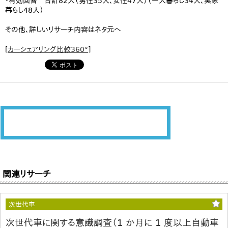
・有効回答 合計82人（男性35人、女性47人）（一人暮らし34人、実家
暮らし48人）
その他、詳しいリサーチ内容はネタ元へ
[
カーシェアリング比較360°
]
関連リサーチ
次世代車
次世代車に関する意識調査（1 か月に 1 度以上自動車