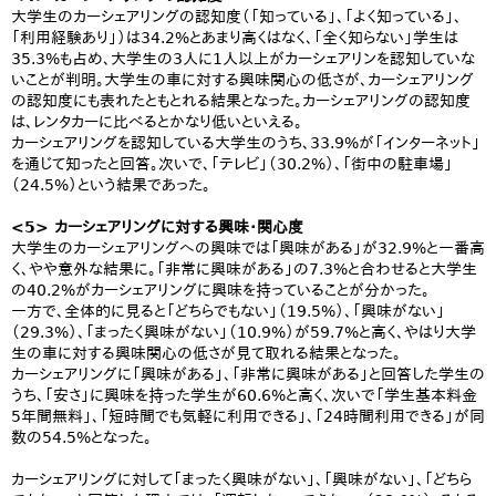
大学生のカーシェアリングの認知度（「知っている」、「よく知っている」、
「利用経験あり」）は34.2%とあまり高くはなく、「全く知らない」学生は
35.3%も占め、大学生の3人に1人以上がカーシェアリンを認知していな
いことが判明。大学生の車に対する興味関心の低さが、カーシェアリング
の認知度にも表れたともとれる結果となった。カーシェアリングの認知度
は、レンタカーに比べるとかなり低いといえる。
カーシェアリングを認知している大学生のうち、33.9%が「インターネット」
を通じて知ったと回答。次いで、「テレビ」（30.2%）、「街中の駐車場」
（24.5%）という結果であった。
<5> カーシェアリングに対する興味・関心度
大学生のカーシェアリングへの興味では「興味がある」が32.9%と一番高
く、やや意外な結果に。「非常に興味がある」の7.3%と合わせると大学生
の40.2%がカーシェアリングに興味を持っていることが分かった。
一方で、全体的に見ると「どちらでもない」（19.5%）、「興味がない」
（29.3%）、「まったく興味がない」（10.9%）が59.7%と高く、やはり大学
生の車に対する興味関心の低さが見て取れる結果となった。
カーシェアリングに「興味がある」、「非常に興味がある」と回答した学生の
うち、「安さ」に興味を持った学生が60.6%と高く、次いで「学生基本料金
5年間無料」、「短時間でも気軽に利用できる」、「24時間利用できる」が同
数の54.5%となった。
カーシェアリングに対して「まったく興味がない」、「興味がない」、「どちら