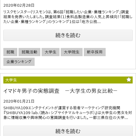
2020年02月28日
リスクモンスター(リスモン)は、第6回「就職したい企業・業種ランキング」調査
結果を発表いたしました。調査結果(1)食料品製造業の人気上昇傾向！「就職し
たい企業・業種ランキング」のランキング1位は「地方公務...
続きを読む
就職
就職活動
大学生
大学院生
新卒採用
企業ランキング
大学生
イマドキ男子の実態調査 －大学生の男女比較－
2020年01月21日
SHIBUYA109エンタテイメントが運営する若者マーケティング研究機関
『SHIBUYA109 lab.（読み：シブヤイチマルキューラボ）』は大学生の男女を対
象に情報収集や興味関心の意識調査を行いました。一都三県在住の大学...
続きを読む