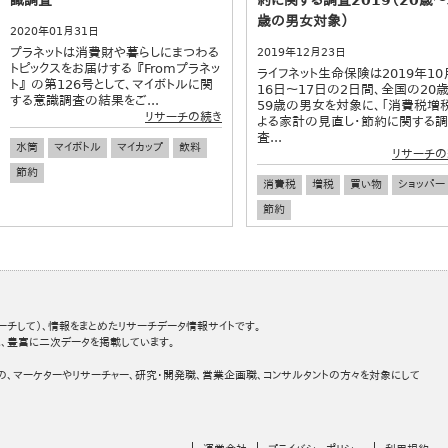
歳の男女対象）
2020年01月31日
プラネットは消費財や暮らしにまつわる
2019年12月23日
トピックスをお届けする 『Fromプラネッ
ライフネット生命保険は2019年10
ト』 の第126号として、マイボトルに関
16日～17日の2日間、全国の20
する意識調査の結果をご...
59歳の男女を対象に、「消費税増
リサーチの続き
よる家計の見直し・節約に関する調
査...
水筒
マイボトル
マイカップ
飲料
リサーチの
節約
消費税
増税
買い物
ショッパー
節約
ーチして）、情報をまとめたリサーチデータ情報サイトです。
、豊富に二次データを掲載しています。
の、マーケターやリサーチャー、研究・開発職、営業企画職、コンサルタントの方々を対象にして