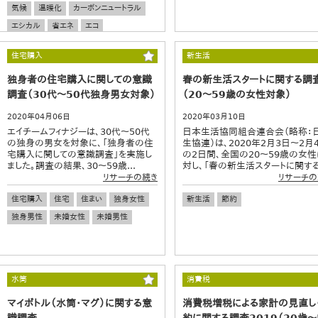
気候
温暖化
カーボンニュートラル
エシカル
省エネ
エコ
住宅購入
新生活
独身者の住宅購入に関しての意識
春の新生活スタートに関する調
調査（30代～50代独身男女対象）
（20～59歳の女性対象）
2020年04月06日
2020年03月10日
エイチームフィナジーは、30代～50代
日本生活協同組合連合会（略称：
の独身の男女を対象に、「独身者の住
生協連）は、2020年2月3日～2月
宅購入に関しての意識調査」を実施し
の2日間、全国の20～59歳の女性
ました。調査の結果、30～59歳...
対し、「春の新生活スタートに関する.
リサーチの続き
リサーチの
住宅購入
住宅
住まい
独身女性
新生活
節約
独身男性
未婚女性
未婚男性
水筒
消費税
マイボトル（水筒・マグ）に関する意
消費税増税による家計の見直し
識調査
約に関する調査2019（20歳～