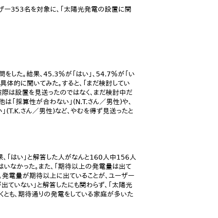
ザー353名を対象に、「太陽光発電の設置に関
た。結果、45.3％が「はい」、54.7％が「い
を具体的に聞いてみた。すると、「まだ検討してい
ど、実際は設置を見送ったのではなく、まだ検討中だ
「採算性が合わない」(N.T.さん／男性)や、
」(T.K.さん／男性)など、やむを得ず見送ったと
、「はい」と解答した人がなんと160人中156人
た人はいなかった。また、「期待以上の発電量は出て
解答。発電量が期待以上に出ていることが、ユーザー
出ていない」と解答したにも関わらず、「太陽光
くとも、期待通りの発電をしている家庭が多いた