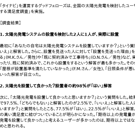
「タイナビ」を運営するグッドフェローズは、全国の太陽光発電を検討したユー
する満足度調査」を実施。
【調査結果】
1．太陽光発電システムの設置を検討した2人に1人が、実際に設置
最初に「あなたの自宅は太陽光発電システムを設置していますか？」という質問をし
いえ」と解答した。さらに、設置を見送った人に対して「設置を見送った理由」
る」(M.K.さん／男性)や「既に契約済みで工事待ち」(O.N.さん／男性)な
ったり、既に契約済みで、これから設置をするという解答が最も多かった。その他は
「屋根が設置基準を満たしていなかった」(F.M.さん／女性)、「日照条件が悪い
いった解答が目立った。
2．太陽光を設置して良かった？設置者の約98％が「はい」解答
次に、「太陽光発電を設置して良かったと思いますか？」という質問をした。結果
で97.5％、「どちらでもない」と解答したのが2.5％で、「いいえ」と解答し
いますか？」と質問をしたところ、77.5％が「はい」、22.5％が「いいえ」と
の高い満足度に結びついていることが明らかになった。「期待以上の発電量が
発電を設置して良かった」と考えるユーザーが多かったのは、期待以上ではな
めと思われる。