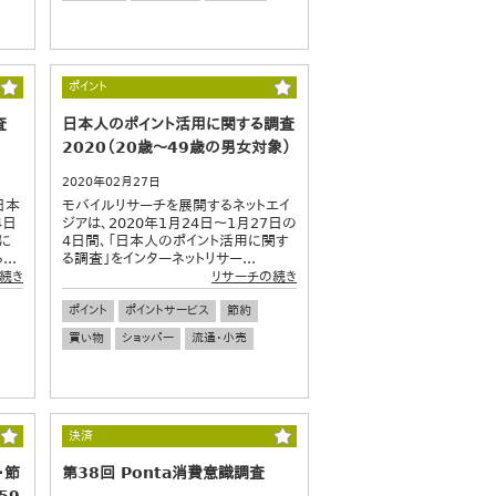
ポイント
査
日本人のポイント活用に関する調査
2020（20歳～49歳の男女対象）
2020年02月27日
日本
モバイルリサーチを展開するネットエイ
4日
ジアは、2020年1月24日～1月27日の
に
4日間、「日本人のポイント活用に関す
..
る調査」をインターネットリサー...
続き
リサーチの続き
ポイント
ポイントサービス
節約
買い物
ショッパー
流通・小売
決済
・節
第38回 Ponta消費意識調査
59