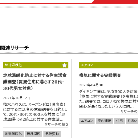
関連リサーチ
地球温暖化
エアコン
地球温暖化防止に対する住生活意
換気に関する実態調査
識調査（賃貸住宅に暮らす20代・
2020年04月30日
30代男女対象）
ダイキン工業は、男女500人を対象
「換気に対する実態調査」を実施し
2021年10月12日
た。調査では、コロナ禍で換気に対
積水ハウスは、カーボンゼロ（脱炭素）
関心が高くなったという人は約...
に対する生活者の意識調査を目的とし
リサーチの
て、20代・30代の400人を対象に「地
球温暖化※2防止に対する住生活...
エアコン
室内環境
住宅
住まい
リサーチの続き
地球温暖化
環境問題
気候変動