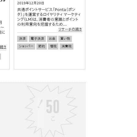
2019年12月20日
共通ポイントサービス「Ponta（ポン
タ）」を運営するロイヤリティ マーケティ
ング(LM)は、消費者の意識とポイント
月
の利用意向を把握するため...
歳～
リサーチの続き
税に
決済
電子決済
お金
買い物
ショッパー
節約
増税
消費税
続き