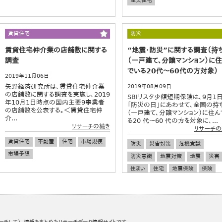
注文住宅
賃貸住宅
防災
賃貸住宅仲介業の店舗数に関する
“地震・防災”に関する調査（持
調査
（一戸建て、分譲マンション）に
でいる20代～60代の方対象）
2019年11月06日
矢野経済研究所は、賃貸住宅仲介業
2019年08月09日
の店舗数に関する調査を実施し、2019
SBIリスタ少額短期保険は、9月1
年10月1日時点の国内主要9事業者
「防災の日」にあわせて、全国の持
の店舗数を公表する。＜賃貸住宅仲
（一戸建て、分譲マンション）に住ん
介...
る20 代～60 代の方を対象に、...
リサーチの続き
リサーチの
賃貸住宅
不動産
住宅
市場規模
防災
災害対策
危機意識
市場予想
防災意識
地震対策
地震
災害
住まい
住宅
地震保険
保険