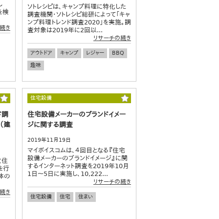
し
ソトレシピは、キャンプ料理に特化した
を検
調査機関・ソトレシピ総研によって「キャ
ンプ料理トレンド調査2020」を実施。調
続き
査対象は2019年に2回以...
リサーチの続き
アウトドア
キャンプ
レジャー
BBQ
趣味
住宅設備
ド調
住宅設備メーカーのブランドイメー
（建
ジに関する調査
2019年11月19日
マイボイスコムは、４回目となる『住宅
設備メーカーのブランドイメージ』に関
文住
するインターネット調査を2019年10月
を行
1日～5日に実施し、10,222...
体の
リサーチの続き
続き
住宅設備
住宅
住まい