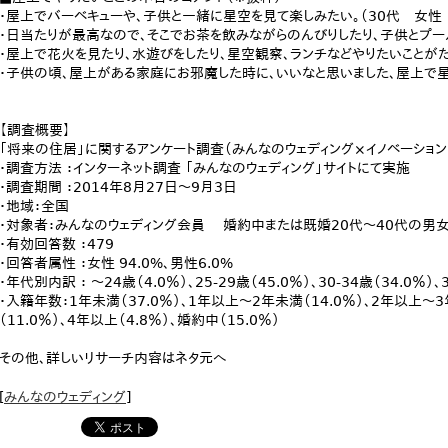
・屋上でバーベキューや、子供と一緒に星空を見て楽しみたい。（30代 女性
・日当たりが最高なので、そこでお茶を飲みながらのんびりしたり、子供とプー
・屋上で花火を見たり、水遊びをしたり、星空観察、ランチなどやりたいことがた
・子供の頃、屋上がある家庭にお邪魔した時に、いいなと思いました、屋上で星
【調査概要】
「将来の住居」に関するアンケート調査（みんなのウェディング×イノベーション
・調査方法 ：インターネット調査 「みんなのウェディング」サイトにて実施
・調査期間 ：2014年8月27日～9月3日
・地域：全国
・対象者：みんなのウェディング会員 婚約中または既婚20代～40代の男
・有効回答数 ：479
・回答者属性 ：女性 94.0%、男性6.0%
・年代別内訳 ： ～24歳（4.0％）、25-29歳（45.0％）、30-34歳（34.0％）、
・入籍年数：1年未満（37.0％）、1年以上～2年未満（14.0％）、2年以上～
（11.0％）、4年以上（4.8％）、婚約中（15.0％）
その他、詳しいリサーチ内容はネタ元へ
[
みんなのウェディング
]