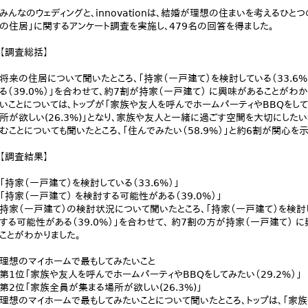
みんなのウェディングと、innovationは、結婚が理想の住まいを考えるひと
の住居」に関するアンケート調査を実施し、479名の回答を得ました。
【調査総括】
将来の住居について聞いたところ、「持家（一戸建て）を検討している（33.6%
る（39.0%）」を合わせて、約7割が持家（一戸建て） に興味があることがわ
いことについては、トップが「家族や友人を呼んでホームパーティやBBQをしてみ
所が欲しい(26.3%)」となり、家族や友人と一緒に過ごす空間を大切にした
むことについても聞いたところ、「住んでみたい（58.9%）」と約6割が関心を
【調査結果】
「持家（一戸建て）を検討している（33.6%）」
「持家（一戸建て） を検討する可能性がある（39.0%）」
持家（一戸建て）の検討状況について聞いたところ、「持家（一戸建て）を検討して
する可能性がある（39.0%）」を合わせて、 約7割の方が持家（一戸建て）
ことがわかりました。
理想のマイホームで最もしてみたいこと
第1位「家族や友人を呼んでホームパーティやBBQをしてみたい（29.2%）」
第2位「家族全員が集まる場所が欲しい(26.3%)」
理想のマイホームで最もしてみたいことについて聞いたところ、トップは、「家