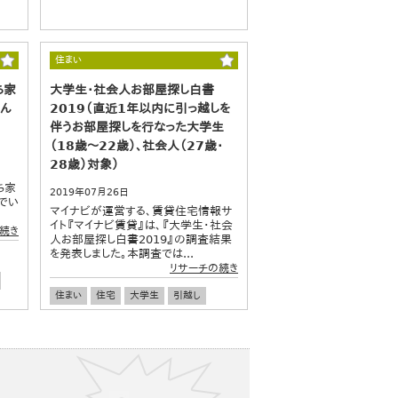
住まい
ち家
大学生・社会人お部屋探し白書
住ん
2019（直近1年以内に引っ越しを
伴うお部屋探しを行なった大学生
（18歳～22歳）、社会人（27歳・
28歳）対象）
日
ち家
2019年07月26日
でい
マイナビが運営する、賃貸住宅情報サ
イト『マイナビ賃貸』は、『大学生・社会
続き
人お部屋探し白書2019』の調査結果
を発表しました。本調査では...
リサーチの続き
住まい
住宅
大学生
引越し
住環境