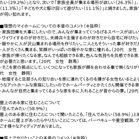
たい（29.2%）」となり、次いで「家族全員が集まる場所が欲しい（26.3％）
（11.3％）」「子どもや犬と駆け回って遊びたい（11.1％）」と続きました
が伺い知れます。
■理想のマイホームについての本音のコメント（※抜粋）
・家族団欒を大事にしたいので、みんなが集まってくつろげるスペースがほしい
・ワイワイするのが好きだし、夫婦共々主催するのが好きだから自宅に呼びたい
・賑やかに人が沢山集まれる場所を作りたい。二人ともそういった事が好きだか
・人がたくさん集まる、笑顔がいっぱいの賑やかな家に憧れる。（20代 女性
・家族が帰りたくなる家。なんでも相談できる家。色んな気持ちを共感できる家
が必要だと思います。（20代 女性 群馬）
・そこを家の拠点にして、いくつになっても家族が顔を合わせる事で無くなりが
代 女性 静岡）
・結婚すると旦那さんの知り合いを家に連れてくるのを嫌がる女性もいるとよ
うなアットホームな家庭にしたいのでホームパーティとかたくさん開催できる家
・みんなが自然と集まってくるような家を手に入れることが昔からの夢。（20
屋上のある家に住むことについて
「住んでみたい（58.9%）」
屋上のある家に住むことについて聞いたところ、「住んでみたい（58.9%）」
ホームに屋上があったらやりたいことについては、バーベキューや星空観測、
ごす様々なアイディアがありました。
■屋上でやりたいことの本音のコメント（※抜粋）