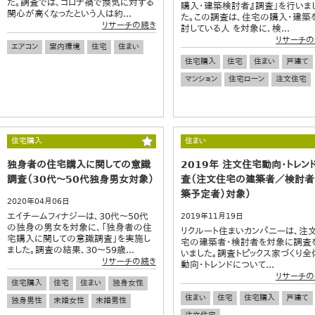
た。調査では、コロナ禍で換気に対する
購入・建築検討者』調査」を行いま
関心が高くなったという人は約...
た。この調査は、住宅の購入・建築
リサーチの続き
討している人 を対象に、検...
リサーチの
エアコン
室内環境
住宅
住まい
住宅購入
住宅
住まい
戸建て
マンション
住宅ローン
注文住宅
住宅購入
住まい
独身者の住宅購入に関しての意識
2019年 注文住宅動向・トレン
調査（30代～50代独身男女対象）
査（注文住宅の建築者／検討者
築予定者）対象）
2020年04月06日
エイチームフィナジーは、30代～50代
2019年11月19日
の独身の男女を対象に、「独身者の住
リクルート住まいカンパニーは、注
宅購入に関しての意識調査」を実施し
宅の建築者・検討者を対象に調査
ました。調査の結果、30～59歳...
いました。調査トピックス家づくり全
リサーチの続き
動向・トレンドについて...
リサーチの
住宅購入
住宅
住まい
独身女性
住まい
住宅
住宅購入
戸建て
独身男性
未婚女性
未婚男性