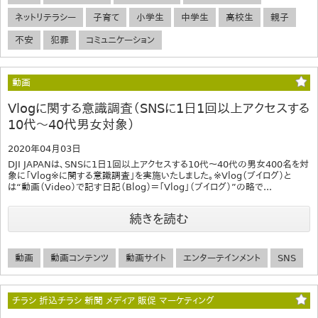
ネットリテラシー
子育て
小学生
中学生
高校生
親子
不安
犯罪
コミュニケーション
動画
Vlogに関する意識調査（SNSに1日1回以上アクセスする
10代～40代男女対象）
2020年04月03日
DJI JAPANは、SNSに1日1回以上アクセスする10代～40代の男女400名を対
象に「Vlog※に関する意識調査」を実施いたしました。※Vlog（ブイログ）と
は“動画（Video）で記す日記（Blog）＝「Vlog」（ブイログ）”の略で...
続きを読む
動画
動画コンテンツ
動画サイト
エンターテインメント
SNS
チラシ 折込チラシ 新聞 メディア 販促 マーケティング