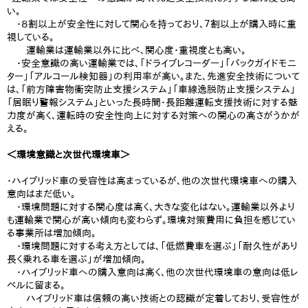
い。
・８割以上が安全性に対して関心を持っており、７割以上が購入時に重
視している。
運輸業は運輸業以外に比べ、関心度・重視度とも高い。
・安全意識の高い運輸業では、「ドライブレコーダー」「バックガイドモニ
ター」「アルコール検知器」の利用率が高い。また、先進安全技術について
は、「前方障害物衝突防止支援システム」「車線逸脱防止支援システム」
「居眠り警報システム」といった長時間・長距離運転支援技術に対する魅
力度が高く、運転時の安全性向上に対する対策への関心の高さがうかが
える。
＜環境意識と次世代環境車＞
・ハイブリッド車の受容性は高まっているが、他の次世代環境車への購入
意向はまだ低い。
・環境問題に対する関心度は高く、大きな変化はない。運輸業以外より
も運輸業で関心が高い傾向も変わらず。環境対策費用に負担を感じてい
る事業所は増加傾向。
・環境問題に対する考え方としては、「低燃費車を選ぶ」「耐久性があり
長く乗れる車を選ぶ」が増加傾向。
・ハイブリッド車への購入意向は高く、他の次世代環境車の意向は低レ
ベルに留まる。
ハイブリッド車は信頼の高い技術との認識が定着しており、受容性が