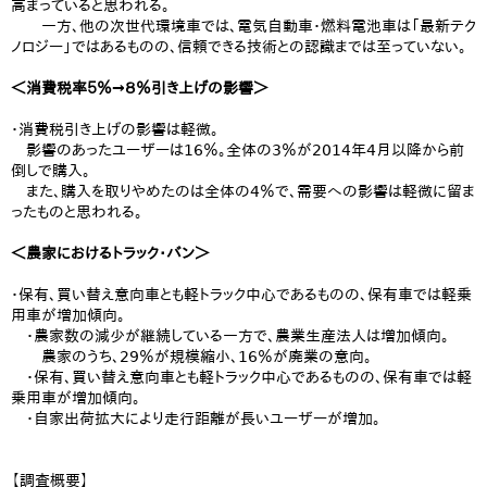
高まっていると思われる。
一方、他の次世代環境車では、電気自動車・燃料電池車は「最新テク
ノロジー」ではあるものの、信頼できる技術との認識までは至っていない。
＜消費税率５％→８％引き上げの影響＞
・消費税引き上げの影響は軽微。
影響のあったユーザーは16％。全体の3％が2014年4月以降から前
倒しで購入。
また、購入を取りやめたのは全体の4％で、需要への影響は軽微に留ま
ったものと思われる。
＜農家におけるトラック・バン＞
・保有、買い替え意向車とも軽トラック中心であるものの、保有車では軽乗
用車が増加傾向。
・農家数の減少が継続している一方で、農業生産法人は増加傾向。
農家のうち、29％が規模縮小、16％が廃業の意向。
・保有、買い替え意向車とも軽トラック中心であるものの、保有車では軽
乗用車が増加傾向。
・自家出荷拡大により走行距離が長いユーザーが増加。
【調査概要】