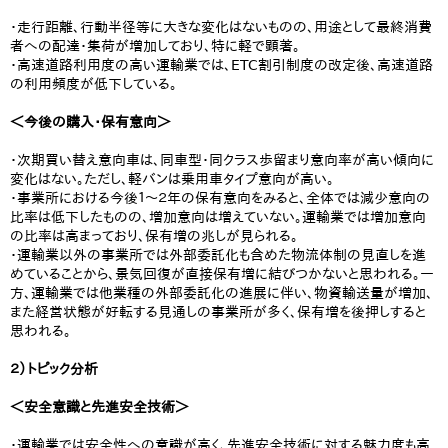
・走行距離、行動半径等に大きな変化はないものの、用途として最終消費
者への配達・集荷が増加しており、特に軽で顕著。
・高速道路利用度の高い運輸業では、ETC割引制度の改定後、高速道路
の利用頻度が低下している。
＜今後の購入・保有意向＞
・次期買い替え意向車は、同車型・同クラス歩留まり意向率が高い傾向に
変化はない。ただし、軽バンは乗用車タイプ意向が高い。
・事業所における今後１～２年の保有意向をみると、全体では減少意向の
比率は低下したものの、増加意向は増えていない。運輸業では増加意向
の比率は高まっており、保有増の兆しが見られる。
・運輸業以外の事業所では外部委託化も含めた物流体制の見直しを進
めていることから、景気回復が直接保有増に結びつかないと思われる。一
方、運輸業では他業種の外部委託化の進展に伴い、物資輸送量が増加、
また経営状態が好転する見通しの事業所が多く、保有増を後押しすると
思われる。
２）トピック分析
＜安全意識と先進安全技術＞
・運輸業では安全性への意識が高く、先進安全技術に対する魅力度も高