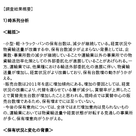
【調査結果概要】
１）時系列分析
＜総括＞
・小型・軽・トラック・バンの保有台数は、減少が継続している。経営状況や
物資輸送量が改善する中、保有台数減少が止まらない背景としては、企
業数・事業所数の減少が継続していることや運輸業以外の事業所での物
資輸送効率化策としての外部委託化が進展していることがあげられる。一
方、運輸業では、他業種における輸送外部委託化の進展に伴い、物資輸
送量が増加し、経営状況がより改善しており、保有台数増の動きがうかが
える。
・販売台数は2011年を底に増加傾向にある。増加の要因としては、経営
状況の改善により、代替を遅らせている層が減少し、買替率が上昇したこ
とで買替発生台数が増加したことと思われる。現時点では買替中心の販
売台数増であるため、保有増までには至っていない。
・今後の保有意向については、全体ではまだ増加意向は見られないもの
の、運輸業においては物資輸送量や経営状態が好転する見通しの事業所
が多く、保有増意向がうかがえる。
＜保有状況と変化の背景＞