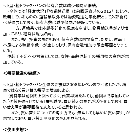
・小型・軽トラック・バンの保有台数は減少傾向が継続。
・全体では「経営状況」「物資輸送量」は前回調査時の2012年に比べ、
改善しているものの、運輸業以外では物資輸送効率化策として外部委託
化が進展しており、保有台数は減少傾向が継続している。
一方、運輸業では外部委託化の恩恵を享受し、物資輸送量がより増
加しており、経営状況も好調。
また、先行投資の動きもあり、保有台数は増加意向。ただし、運転手
不足による稼動率低下が生じており、保有台数増加の阻害要因となって
いる。
運転手不足への対策としては、女性・高齢運転手の採用拡大意向が増
加している。
＜需要構造の実態＞
・小型・軽トラック・バン全体の需要は2008年レベルまで回復したが、増
車ではなく買い替え需要の増加による。
・買替率は前回を上回っており、代替早遅をみても、前回まで増加してい
た「代替を遅らせている」層も減少。買い替えの動きが活性化しており、買
い替え層が需要回復を支えていると思われる。
また、買い替えについての考え方でも「無理しても早めに買い替え」が
増加しており、買い替え早期化の兆しも見られる。
＜使用実態＞