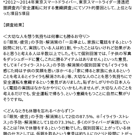
*2012～2014年東京スマートドライバー、東京スマートライダー浸透把
握調査内「安全運転に対する意識調査」にてソフト的要因として、上位とな
った項目5項目
【調査結果】
＜大切な人を想う気持ちは何事にも勝るお守り＞
①「眠気・疲労」の予防・解消策の「一旦停止し、家族に電話をする」という
設問に対して、実践している人は約1割、やったことはないけれど効果があ
ると思うと考える人は半数以上でした。そして個別回答では、「子供の写真
をダッシュボードに置く。これに勝るアイテムはありません」といった意見、
そして④「イライラ・ストレス」の予防・解消策の個別回答でも「イライラを
感じた時は子供の笑顔を思い浮かべる」「家に帰ると家族に会えるという
ことを考えるとイライラも解消される」等、大切な人のことを思う気持ちにで
安全運転を意識するという意見がありました。恥ずかしがりやの日本人ら
しく電話の実践はなかなかやりにくいかもしれませんが、大切な人のことを
考えるだけでも、安全運転で帰ろう、という意識をもつことに自然に繋がり
そうですね。
＜どんなときも休憩を忘れるべからず！＞
①「眠気・疲労」の予防・解消策として2位の87.5%、 ④「イライラ・ストレ
ス」の予防・解消策として1位の73.3%と、多くのドライバーが実践してい
ることは「PAで休憩をする」という行動でした。個別回答に上がっている休
憩の仕方としては、仮眠を取るという意見は約5人にひとりと設問に上がっ