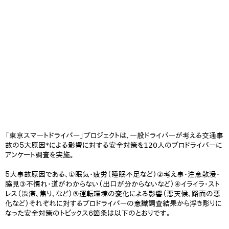
「東京スマートドライバー」プロジェクトは、一般ドライバーが考える交通事
故の５大原因*による影響に対する安全対策を120人のプロドライバーに
アンケート調査を実施。
５大事故原因である、①眠気・疲労（睡眠不足など）②考え事・注意散漫・
脇見③不慣れ・道がわからない（出口が分からないなど）④イライラ・スト
レス（渋滞、焦り、など）⑤運転環境の変化による影響（悪天候、路面の悪
化など）それぞれに対するプロドライバーの意識調査結果から浮き彫りに
なった安全対策のトピックス６箇条は以下のとおりです。