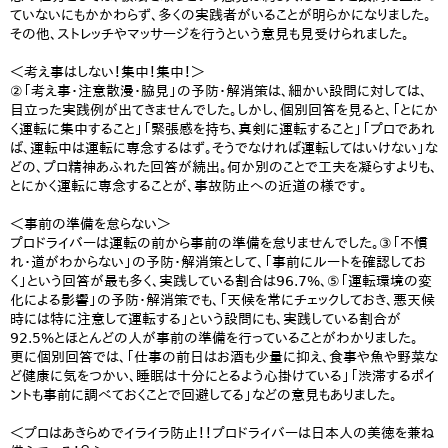
ていないにもかかわらず、多くの実践者がいることが明らかになりました。
その他、ストレッチやマッサージを行うという意見も見受けられました。
＜考え事はしない！集中！集中！＞
②「考え事・注意散漫・脇見」の予防・解消策は、細かい設問に対しては、
目立った実践例が出てきませんでした。しかし、個別回答を見ると、「とにか
く運転に集中すること」「緊張感を持ち、真剣に運転すること」「プロであれ
ば、運転中は運転に専念するはず。そうでなければ運転してはいけない」な
どの、プロ精神あふれた回答が続出。何か別のことで工夫を凝らすよりも、
とにかく運転に専念することが、事故防止への近道の様です。
＜事前の準備を怠らない＞
プロドライバーは運転の前から事前の準備を怠りませんでした。③「不慣
れ・道がわからない」の予防・解消策として、「事前にルートを確認してお
く」という回答が最も多く、実践している割合は96.7%、⑤「運転環境の変
化による影響」の予防・解消策でも、「天候を常にチェックしておき、悪天候
時には特に注意して運転する」という設問にも、実践している割合が
92.5%とほとんどの人が事前の準備を行っていることがわかりました。
更に個別回答では、「仕事の前日はお酒も少量に抑え、食事や魚や野菜な
ど健康に気をつかい、睡眠は十分にとるよう心掛けている」「渋滞するポイ
ントも事前に調べておくことで回避してる」などの意見もありました。
＜プロはあきらめでイライラ防止！！プロドライバーは日本人の美徳を兼ね