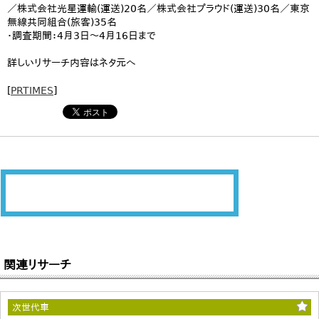
／株式会社光星運輸(運送)20名／株式会社プラウド(運送)30名／東京
無線共同組合(旅客)35名
・調査期間：4月3日～4月16日まで
詳しいリサーチ内容はネタ元へ
[
PRTIMES
]
関連リサーチ
次世代車