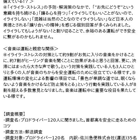
備えている！？ ＞
④「イライラ・ストレス」の予防・解消策のなかで、 「“お先にどうぞ”という
意識を持ち続ける」「譲る心を持つ」「イライラしてもいいことがないので、
イライラしない」「混雑は当然のことなのでイライラしない」など日本人の
美徳とされる「譲り合いの精神」を感じる個別回答が多くみられました。
イライラしてもしょうがない！と割り切ることで、余裕のある運転ができ安全
に繋がるのかもしれません。
＜音楽は運転と親密な関係＞
④イライラ・ストレスの対策として約9割がお気に入りの音楽をかけること
に、約7割がヒーリング音楽を聞くことに効果があると思うと回答、更に、渋
滞にはまったら大きな声で歌う。という対策を実践している人も3人にひと
りと多くの人が音楽のちからを安全運転のために役立てている様です。⑤
運転環境の変化による影響の項目では、「景色が単調な道では、眠くなら
ないよう音楽をかけるなど防止策をとる」という行動を実践している人が8
割を超える多数意見となりました。音楽は運転中に重要な役目を果たして
いる様です。
【調査概要】
・調査名：プロドライバー120人に聞きました。首都高を安全に走るための
コツ
・調査方法：郵送調査
・調査対象：プロドライバー120名 内訳：佐川急便株式会社(運送)35名