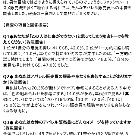
は、男性目線ではどのように捉えられているのでしょうか。ファッション・コ
スメ販売職を多くご紹介する当社では、そんなアパレル販売員への本音を
調査しました。報道の一資料として是非ご活用ください。
【調査の項目と回答概要】
Q1●あなたが「この人は仕事ができない」と思ってしまう接客トークを教
えてください
（複数回答）
1 位が「自分の意見を押しつけてくる」42.0％、2 位が「一方的に話し続
けてしまう」41.0％。年代別で特に40 代の票が集中したのは、「一方的に
話し続けてしまう」「質問の対してすぐに回答できない」48.0％、「自分の
意見を押し付けてくる」47.0％でした。
Q2● あなたはアパレル販売員の服装や身なりを真似することがあります
か
（複数回答）
「真似はしない」70.3％が断トツでトップ。参考にすることがある人の中で
は、「色の組み合わせを参考にする」14.0％が多め。年代別で見ると「真
似はしない」については「20 代」64.0％、「30 代」72.0％、「40 代」
75.0％と、年が上がるにつれアパレル販売員の服装や身なりを真似しな
くなる傾向に。
Q3● あなたは女性のアパレル販売員にどんなイメージを持っていますか
（複数回答）
全体では「おしゃれ」45.7％がトップ。続いて「華やか」32.3％ですが、3