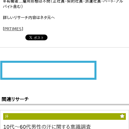
※有職者…雇用形態は不問（正社員・契約社員・派遣社員・パート・アル
バイト含む）
詳しいリサーチ内容はネタ元へ
[
PRTIMES
]
関連リサーチ
汗
10代～60代男性の汗に関する意識調査