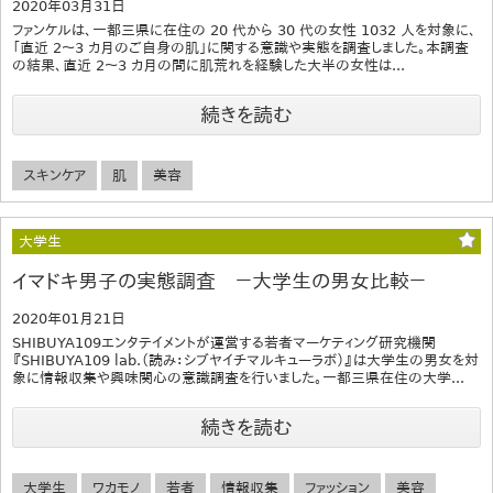
2020年03月31日
ファンケルは、一都三県に在住の 20 代から 30 代の女性 1032 人を対象に、
「直近 2～3 カ月のご自身の肌」に関する意識や実態を調査しました。本調査
の結果、直近 2～3 カ月の間に肌荒れを経験した大半の女性は...
続きを読む
スキンケア
肌
美容
大学生
イマドキ男子の実態調査 －大学生の男女比較－
2020年01月21日
SHIBUYA109エンタテイメントが運営する若者マーケティング研究機関
『SHIBUYA109 lab.（読み：シブヤイチマルキューラボ）』は大学生の男女を対
象に情報収集や興味関心の意識調査を行いました。一都三県在住の大学...
続きを読む
大学生
ワカモノ
若者
情報収集
ファッション
美容