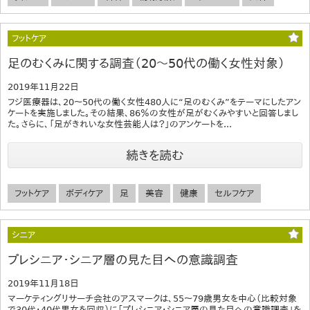
フットケア
足のむくみに関する調査（20～50代の働く女性対象）
2019年11月22日
フジ医療器は、20～50代の働く女性480人に“足のむくみ”をテーマにしたアン
ケートを実施しました。その結果、86％の女性が足がむくみやすいと回答しまし
た。さらに、「足がきれいな女性芸能人は？」のアンケートを...
続きを読む
フットケア
ボディケア
足
美容
健康
セルフケア
シニア
プレシニア・シニア層の見た目への意識調査
2019年11月18日
マーケティングリサーチ会社のアスマークは、55～79歳男女を中心（比較対象
で30代・40代男女を回収）に「プレシニア・シニア層の見た目への意識調査」を