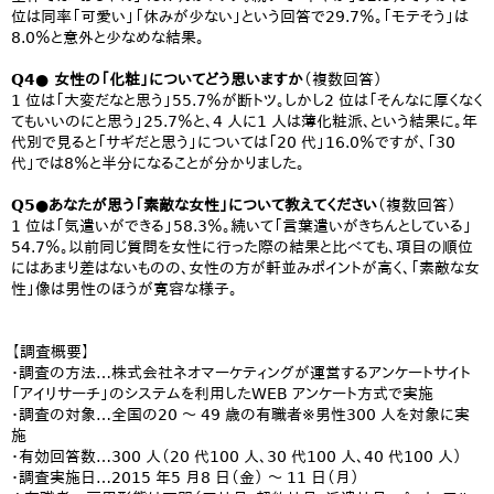
位は同率「可愛い」「休みが少ない」という回答で29.7％。「モテそう」は
8.0％と意外と少なめな結果。
Q4● 女性の「化粧」についてどう思いますか
（複数回答）
1 位は「大変だなと思う」55.7％が断トツ。しかし2 位は「そんなに厚くなく
てもいいのにと思う」25.7％と、4 人に1 人は薄化粧派、という結果に。年
代別で見ると「サギだと思う」については「20 代」16.0％ですが、「30
代」では8％と半分になることが分かりました。
Q5●あなたが思う「素敵な女性」について教えてください
（複数回答）
1 位は「気遣いができる」58.3％。続いて「言葉遣いがきちんとしている」
54.7％。以前同じ質問を女性に行った際の結果と比べても、項目の順位
にはあまり差はないものの、女性の方が軒並みポイントが高く、「素敵な女
性」像は男性のほうが寛容な様子。
【調査概要】
・調査の方法…株式会社ネオマーケティングが運営するアンケートサイト
「アイリサーチ」のシステムを利用したWEB アンケート方式で実施
・調査の対象…全国の20 ～ 49 歳の有職者※男性300 人を対象に実
施
・有効回答数…300 人（20 代100 人、30 代100 人、40 代100 人）
・調査実施日…2015 年5 月8 日（金） ～ 11 日（月）