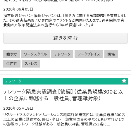
2020年06月05日
損害保険ジャパン（損保ジャパン）は、「働き方に関する意識調査」を実施しまし
た。その調査結果および専門家のコメントをご案内いたします。調査実施の背
景働き方改革関連法案の施行から１年が経過しました。ま...
続きを読む
働き方
ワークスタイル
テレワーク
ワークプレイス
職場
生産性
ストレス
テレワーク
テレワーク緊急実態調査【後編】（従業員規模300名以
上の企業に勤務する一般社員、管理職対象）
2020年05月19日
リクルートマネジメントソリューションズ組織行動研究所は、従業員規模300名
以上の企業に勤務する、終日・半日・一部業務のみの少なくともいずれか1つ
の形態のテレワーク経験がある一般社員664名、管理職253名に...