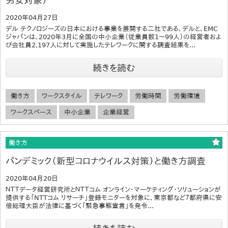
男女対象）
2020年04月27日
デル テクノロジーズの日本における事業を展開する二社である、デルと、EMC
ジャパンは、2020年3月に全国の中小企業（従業員数1～99人）の経営者およ
び会社員2,197人に対して実施したテレワークに関する調査結果を...
続きを読む
働き方
ワークスタイル
テレワーク
労働時間
労働環境
ワークスペース
中小企業
企業経営
働き方
パンデミック（新型コロナウイルス対策）と働き方調査
2020年04月20日
ＮＴＴデータ経営研究所とＮＴＴコム オンライン・マーケティング・ソリューションが
提供する「NTTコム リサーチ」登録モニターを対象に、東京都など７都府県に安
倍総理大臣が法律に基づく「緊急事態宣言」を発令...