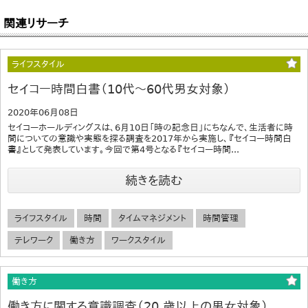
関連リサーチ
ライフスタイル
セイコー時間白書（10代～60代男女対象）
2020年06月08日
セイコーホールディングスは、6月10日「時の記念日」にちなんで、生活者に時
間についての意識や実態を探る調査を2017年から実施し、『セイコー時間白
書』として発表しています。今回で第4号となる『セイコー時間...
続きを読む
ライフスタイル
時間
タイムマネジメント
時間管理
テレワーク
働き方
ワークスタイル
働き方
働き方に関する意識調査（20 歳以上の男女対象）