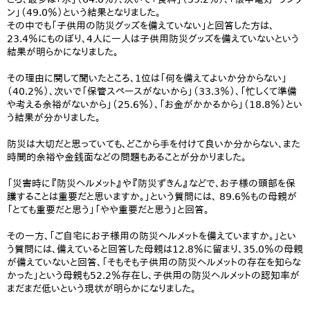
ン」（49.0％）という結果となりました。
その中でも「子供用の防災グッズを備えていない」と回答した方は、
23.4％にものぼり、4人に一人は子供用防災グッズを備えていないという
結果が明らかになりました。
その理由に関して聞いたところ、1位は「何を備えてよいか分からない」
（40.2％）、次いで「保管スペースがないから」（33.3％）、「忙しくて準備
や考える余裕がないから」（25.6％）、「お金がかかるから」（18.8％）とい
う結果が分かりました。
防災は大切だと思っていても、どこから手を付けて良いか分からない、また
時間的余裕や金銭面などの問題もあることが分かりました。
「災害時に『防災ヘルメット』や『防災ずきん』などで、お子様の頭部を保
護することは重要だと思いますか。」という質問には、 89.6％もの母親が
「とても重要だと思う」「やや重要だと思う」と回答。
その一方、「ご自宅にお子様用の防災ヘルメットを備えていますか。」とい
う質問には、備えていると回答した母親は12.8％に留まり、35.0％の母親
が備えていないと回答、「そもそも子供用の防災ヘルメットの存在を知らな
かった」という母親も52.2％存在し、子供用の防災ヘルメットの認知率が
まだまだ低いという現状が明らかになりました。