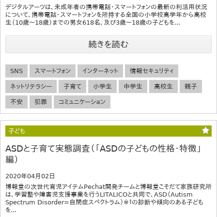
デジタルアーツは、未成年者の携帯電話・スマートフォンの最新の利活用状況
について、携帯電話・スマートフォンを所持する全国の小学校高学年から高校
生（10歳～18歳）までの男女618名、及び3歳～18歳の子どもを...
続きを読む
SNS
スマートフォン
インターネット
情報セキュリティ
ネットリテラシー
子育て
小学生
中学生
高校生
親子
不安
犯罪
コミュニケーション
子ども
ASDと子育て実態調査（「ASDの子どもの性格・特徴」
編）
2020年04月02日
博報堂の次世代育児アイテムPechat開発チームと博報堂こそだて家族研究所
は、学習塾や障害児支援事業を行うLITALICOと共同で、ASD（Autism
Spectrum Disorder=自閉症スペクトラム）※１の診断や傾向のある子ども
を...