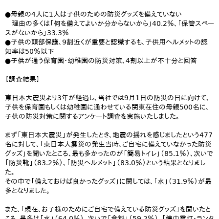
●母親の4人に1人は子供のための防災グッズを備えていない
理由の多くは「何を備えてよいか分からないから」40.2％、「保管スペー
スがないから」33.3％
●子供の頭部保護、9割近くが重要と認識するも、子供用ヘルメットの認
知率は50％以下
●子供が通う保育園・幼稚園の防災対策、4割以上が不十分と回答
【調査結果】
東日本大震災より3年が経過し、当社では9月1日の防災の日に向けて、
子供を保育園もしくは幼稚園に通わせている関東在住の母親500名に、
子供の防災対策に関するアンケート調査を実施いたしました。
まず「東日本大震災」が発生したとき、地震の揺れを感じましたという477
名に対して、「東日本大震災の発生当時、ご自宅に備えていなかった防災
グッズ」を聞いたところ、最も多かったのが「簡易トイレ」（85.1％）、次いで
「防災靴」（83.2％）、「防災ヘルメット」（83.0％）という結果となりまし
た。
その中で「備えておけば良かったグッズ」に関しては、「水」（31.9％）が最
多となりました。
また、「現在、お子様のためにご自宅で備えている防災グッズ」を聞いたと
ころ、最多は「水」（64.0％）、次いで「食料」（59.2％）、「懐中電灯・ランタ