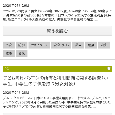
2020年07月16日
セコムは、20代以上男女（20-29歳、30-39歳、40-49歳、50-59歳、60歳以上
／男女各50名の計500名）を対象に、「日本人の不安に関する意識調査」を実
施。新型コロナウイルス感染症の拡大、高齢化や単身世帯の増加、...
続きを読む
不安
防犯
セキュリティ
安全・安心
災害
地震
治安
健康
老後
PC
子ども向けパソコンの所有と利用動向に関する調査（小
学生、中学生の子供を持つ男女対象）
2020年04月28日
デル テクノロジーズの日本における事業を展開する二社である、デルと、EMC
ジャパンは、2020年4月に実施した全国の小・中学生を持つ家庭を対象とした
子ども向けパソコンの所有と利用動向に関する調査結果を発表。...