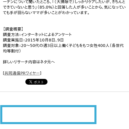
ーテンについて聞いたところ、「（大掃除で）しっかりケアしたいが、きちんと
できていないと思う」（85.0%）と回答した人が多いことから、気になってい
ても手が回らないママが多いことがわかっています。
【調査概要】
調査方法：インターネットによるアンケート
調査実施日：2015年10月8日、9日
調査対象：20～50代の週3日以上働く子どもをもつ女性400人（各世代
均等割付）
詳しいリサーチ内容はネタ元へ
[
共同通信PRワイヤー
]