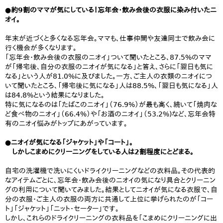
●約9割のママが気にしている！忘年会・飲み会後の衣服に染み付いたニ
オイ。
年末が近づくと多くなる忘年会。ママも、仕事仲間や友達同士で飲み会に
行く機会が多くなります。
「忘年会・飲み会後の衣服のニオイ」ついて聞いたところ、87.5%のママ
が「帰宅後、自分の衣服のニオイが気になる」と答え、さらに「翌日も気に
なる」という人が81.0%に及びました。一方、ご主人の衣類のニオイにつ
いて聞いたところ、「帰宅後に気になる」人は88.5%、「翌日も気になる」人
は84.8%という結果になりました。
特に気になるのは「たばこのニオイ」（76.9%）が最も高く、続いて「焼肉な
ど食べ物のニオイ」（66.4%）や「お酒のニオイ」（53.2%)など、忘年会特
有のニオイ悩みがトップにあがっています。
●ニオイが気になる「ジャケット」や「コート」。
しかしこまめにクリーニングをしている人は2割程度にとどまる。
自宅の洗濯機で洗いにくいドライクリーニングなどの衣料品。その代表的
なアイテムごとに、忘年会・飲み会後のニオイの気になり具合とクリーニン
グの利用について聞いてみました。結果としてニオイが気になる衣服で、自
分の衣服・ご主人の衣服の両方に共通して上位に挙げられたのが「コー
ト」「ジャケット」「ニット・セーター」です。
しかし、これらのドライクリーニングの衣料品を「こまめにクリーニングに出