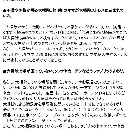
●不満や後悔が募る大掃除。約8割のママが大掃除ストレスに苛まれて
いる。
「大掃除だからこそ質にこだわりたい」と思うママが多い一方で、「満足い
くまで大掃除をできたことがない」（82.3%）、「普段こまめに掃除ができれ
ば大掃除も楽なのに、と後悔することがある」（85.8%）と、なかなか理想
とする大掃除が実現できないという悩みも多くあるようです。
さらに、「大掃除がスマートにできず、あきらめてしまいそうになることがあ
る」と回答したママは79.0%におよび、多くの忙しいママが大掃除ストレス
に苛まれていることがわかりました。
●大掃除で手が回っていない、ソファやカーテンなどのファブリックまわり。
さらに、大掃除している場所を聞くと、キッチンやお風呂といった水まわり
や、窓・網戸などの大掃除をしている人が多い一方で、「ソファ」（16.3%）
やカーペット（21.4%）、「布団・枕」（25.2%）、「カーテン」（41.5%）など
ファブリックまわりの大掃除をやっている人は多くありません。
大掃除による満足度を場所別に聞いてみると、「十分にできている」が「十
分にできていない」を上回ったのは「洗面台」（+1.0ポイント）、「トイレの
便器」（+1.5ポイント）、「テーブル」(+1.5ポイント）のみで、他はいずれも
「十分にできていない」が上回っています。
また、特に大掃除がされていない傾向にあるファブリックもののソファやカ