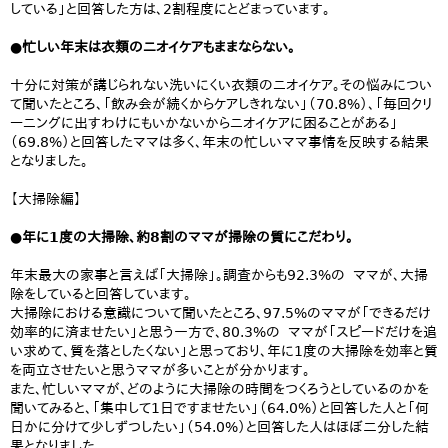
している」と回答した方は、2割程度にとどまっています。
●忙しい年末は衣類のニオイケアもままならない。
十分に対策が講じられない洗いにくい衣類のニオイケア。その悩みについ
て聞いたところ、「飲み会が続くからケアしきれない」（70.8%）、「毎回クリ
ーニングに出すわけにもいかないからニオイケアに困ることがある」
（69.8%）と回答したママは多く、年末の忙しいママ事情を反映する結果
となりました。
【大掃除編】
●年に1度の大掃除、約8割のママが掃除の質にこだわり。
年末最大の家事と言えば「大掃除」。調査からも92.3%の ママが、大掃
除をしていると回答しています。
大掃除における意識について聞いたところ、97.5%のママが「できるだけ
効率的に済ませたい」と思う一方で、80.3%の ママが「スピードだけを追
い求めて、質を落としたくない」と思っており、年に1度の大掃除を効率と質
を両立させたいと思うママが多いことが分かります。
また、忙しいママが、どのように大掃除の時間をつくろうとしているのかを
聞いてみると、「集中して1日ですませたい」（64.0%）と回答した人と「何
日かに分けて少しずつしたい」（54.0%）と回答した人はほぼ二分した結
果となりました。