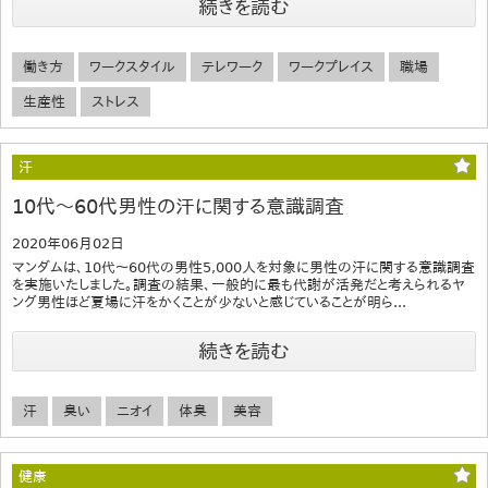
続きを読む
働き方
ワークスタイル
テレワーク
ワークプレイス
職場
生産性
ストレス
汗
10代～60代男性の汗に関する意識調査
2020年06月02日
マンダムは、10代～60代の男性5,000人を対象に男性の汗に関する意識調査
を実施いたしました。調査の結果、一般的に最も代謝が活発だと考えられるヤ
ング男性ほど夏場に汗をかくことが少ないと感じていることが明ら...
続きを読む
汗
臭い
ニオイ
体臭
美容
健康