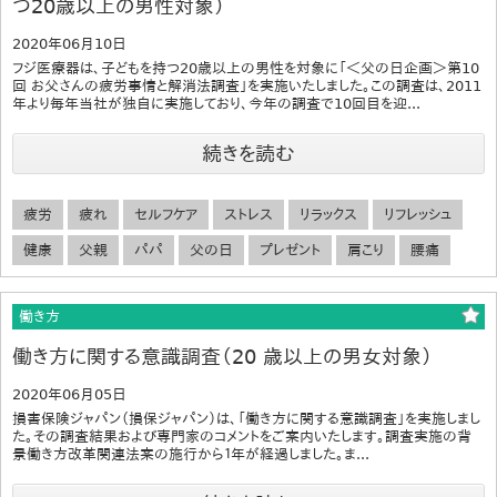
つ20歳以上の男性対象）
2020年06月10日
フジ医療器は、子どもを持つ20歳以上の男性を対象に「＜父の日企画＞第10
回 お父さんの疲労事情と解消法調査」を実施いたしました。この調査は、2011
年より毎年当社が独自に実施しており、今年の調査で10回目を迎...
続きを読む
疲労
疲れ
セルフケア
ストレス
リラックス
リフレッシュ
健康
父親
パパ
父の日
プレゼント
肩こり
腰痛
働き方
働き方に関する意識調査（20 歳以上の男女対象）
2020年06月05日
損害保険ジャパン（損保ジャパン）は、「働き方に関する意識調査」を実施しまし
た。その調査結果および専門家のコメントをご案内いたします。調査実施の背
景働き方改革関連法案の施行から１年が経過しました。ま...