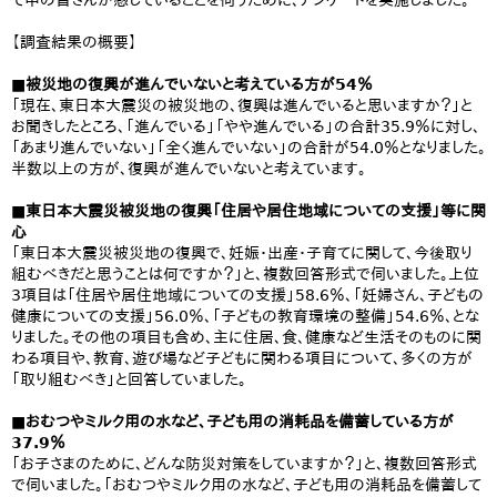
て中の皆さんが感じていることを伺うために、アンケートを実施しました。
【調査結果の概要】
■被災地の復興が進んでいないと考えている方が54％
「現在、東日本大震災の被災地の、復興は進んでいると思いますか？」と
お聞きしたところ、「進んでいる」「やや進んでいる」の合計35.9％に対し、
「あまり進んでいない」「全く進んでいない」の合計が54.0％となりました。
半数以上の方が、復興が進んでいないと考えています。
■東日本大震災被災地の復興「住居や居住地域についての支援」等に関
心
「東日本大震災被災地の復興で、妊娠・出産・子育てに関して、今後取り
組むべきだと思うことは何ですか？」と、複数回答形式で伺いました。上位
3項目は「住居や居住地域についての支援」58.6％、「妊婦さん、子どもの
健康についての支援」56.0％、「子どもの教育環境の整備」54.6％、とな
りました。その他の項目も含め、主に住居、食、健康など生活そのものに関
わる項目や、教育、遊び場など子どもに関わる項目について、多くの方が
「取り組むべき」と回答していました。
■おむつやミルク用の水など、子ども用の消耗品を備蓄している方が
37.9％
「お子さまのために、どんな防災対策をしていますか？」と、複数回答形式
で伺いました。「おむつやミルク用の水など、子ども用の消耗品を備蓄して