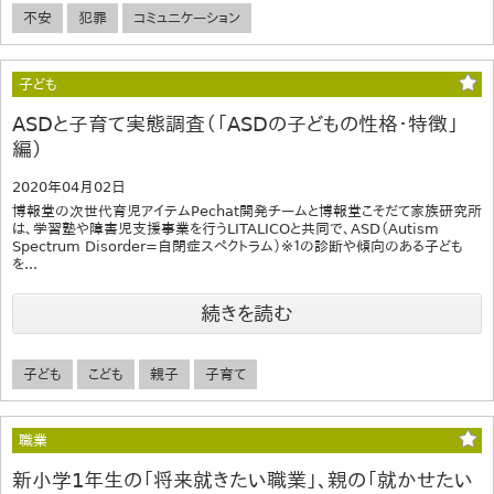
不安
犯罪
コミュニケーション
子ども
ASDと子育て実態調査（「ASDの子どもの性格・特徴」
編）
2020年04月02日
博報堂の次世代育児アイテムPechat開発チームと博報堂こそだて家族研究所
は、学習塾や障害児支援事業を行うLITALICOと共同で、ASD（Autism
Spectrum Disorder=自閉症スペクトラム）※１の診断や傾向のある子ども
を...
続きを読む
子ども
こども
親子
子育て
職業
新小学1年生の「将来就きたい職業」、親の「就かせたい