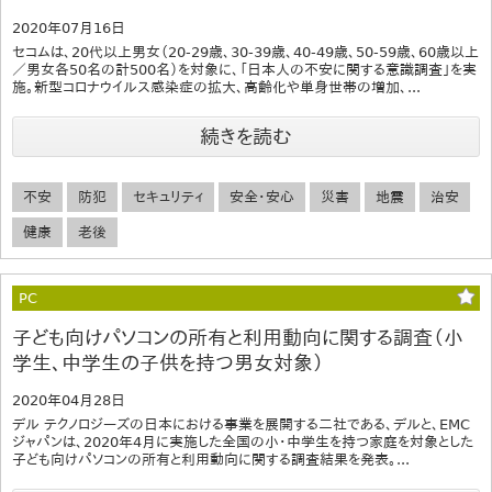
2020年07月16日
セコムは、20代以上男女（20-29歳、30-39歳、40-49歳、50-59歳、60歳以上
／男女各50名の計500名）を対象に、「日本人の不安に関する意識調査」を実
施。新型コロナウイルス感染症の拡大、高齢化や単身世帯の増加、...
続きを読む
不安
防犯
セキュリティ
安全・安心
災害
地震
治安
健康
老後
PC
子ども向けパソコンの所有と利用動向に関する調査（小
学生、中学生の子供を持つ男女対象）
2020年04月28日
デル テクノロジーズの日本における事業を展開する二社である、デルと、EMC
ジャパンは、2020年4月に実施した全国の小・中学生を持つ家庭を対象とした
子ども向けパソコンの所有と利用動向に関する調査結果を発表。...