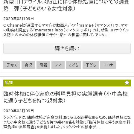
新型コロナウイルス防止に伴う休校措置についての調査
第二弾（子どものいる女性対象）
2020年03月09日
C Channelが運営するママ向け動画メディア「mama＋（ママタス）」の、ママ
の動向を調査する「mamatas labo（ママタス ラボ）」では、新型コロナウイル
ス防止のための休校措置に伴う生活への影響に関して、アンケ...
続きを読む
子育て
育児
母親
ママ
こども
子ども
コロナ
料理
臨時休校に伴う家庭の料理負担の実態調査（小中高校
に通う子どもを持つ親対象）
2020年03月09日
クックパッドは、臨時休校が家庭の料理に与える影響を測るため、臨時休校にな
った小中高校に通う子どもを持つ親448名を対象に「臨時休校に伴う家庭の料
理負担の実態調査」を実施しました。クックパッドの検索デー...