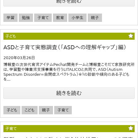
続きを読む
学習
勉強
子育て
教育
小学生
親子
子ども
ASDと子育て実態調査（「ASDへの理解ギャップ」編）
2020年03月26日
博報堂の次世代育児アイテムPechat開発チームと博報堂こそだて家族研究所
は、学習塾や障害児支援事業を行うLITALICOと共同で、ASD（Autism
Spectrum Disorder=自閉症スペクトラム）※１の診断や傾向のある子ども
を...
続きを読む
子ども
こども
親子
子育て
子育て