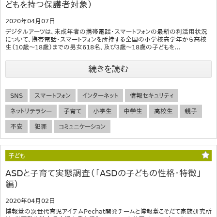
どもを持つ保護者対象）
2020年04月07日
デジタルアーツは、未成年者の携帯電話・スマートフォンの最新の利活用状況
について、携帯電話・スマートフォンを所持する全国の小学校高学年から高校
生（10歳～18歳）までの男女618名、及び3歳～18歳の子どもを...
続きを読む
SNS
スマートフォン
インターネット
情報セキュリティ
ネットリテラシー
子育て
小学生
中学生
高校生
親子
不安
犯罪
コミュニケーション
子ども
ASDと子育て実態調査（「ASDの子どもの性格・特徴」
編）
2020年04月02日
博報堂の次世代育児アイテムPechat開発チームと博報堂こそだて家族研究所