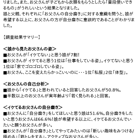
りました。また、お父さんが子どもから衣類をもらうとしたら「普段使いでき
るもの」がうれしいという結果となりました。
娘と父親、それぞれに「お父さんの自分磨き」に対する意識を問うと、娘が
希望する以上に、お父さんの方が自分磨きに意欲的であることがわかりま
した。
【調査結果サマリー】
＜娘から見たお父さんの姿＞
■お父さんが「イケてない」と思う娘が7割！
■お父さんが イケてると思う1位は「仕事をしている姿」。イケてないと思う
1位は「家でゴロゴロしている姿」。
■お父さん、ここを変えたらかっこいいのに・・・1位「私服」2位「体型」。
＜お父さんの自己分析＞
■娘から「イケてる」と思われていると回答したお父さんが50.8%。
■半数以上のお父さんが実年齢より「若く見られる」と回答。
＜イケてるお父さんの自分磨き＞
■お父さんに「自分磨き」をしてほしいと思う娘は51.6%。自分磨きをした
いと思うお父さんは66.6%！娘が希望する以上に、イケてるお父さんでい
たいと願うお父さんが多い。
■お父さんが「自分磨き」としてやってみたいのは「新しい趣味をみつける/
極める」「筋トレをする」。アクティブなお父さんが多い。