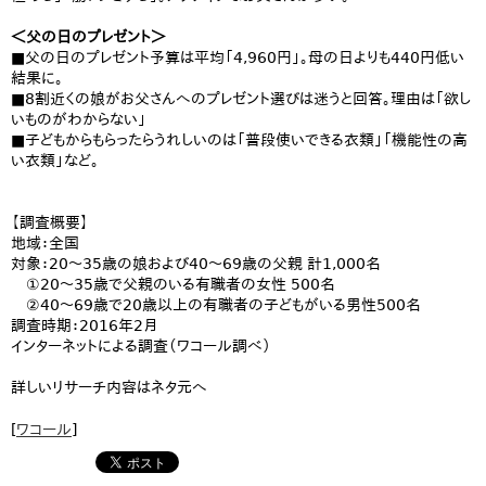
＜父の日のプレゼント＞
■父の日のプレゼント予算は平均「4,960円」。母の日よりも440円低い
結果に。
■8割近くの娘がお父さんへのプレゼント選びは迷うと回答。理由は「欲し
いものがわからない」
■子どもからもらったらうれしいのは「普段使いできる衣類」「機能性の高
い衣類」など。
【調査概要】
地域：全国
対象：20～35歳の娘および40～69歳の父親 計1,000名
①20～35歳で父親のいる有職者の女性 500名
②40～69歳で20歳以上の有職者の子どもがいる男性500名
調査時期：2016年2月
インターネットによる調査（ワコール調べ）
詳しいリサーチ内容はネタ元へ
[
ワコール
]