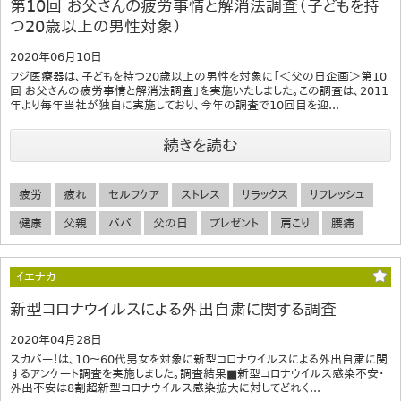
第10回 お父さんの疲労事情と解消法調査（子どもを持
つ20歳以上の男性対象）
2020年06月10日
フジ医療器は、子どもを持つ20歳以上の男性を対象に「＜父の日企画＞第10
回 お父さんの疲労事情と解消法調査」を実施いたしました。この調査は、2011
年より毎年当社が独自に実施しており、今年の調査で10回目を迎...
続きを読む
疲労
疲れ
セルフケア
ストレス
リラックス
リフレッシュ
健康
父親
パパ
父の日
プレゼント
肩こり
腰痛
イエナカ
新型コロナウイルスによる外出自粛に関する調査
2020年04月28日
スカパー！は、10～60代男女を対象に新型コロナウイルスによる外出自粛に関
するアンケート調査を実施しました。調査結果■新型コロナウイルス感染不安・
外出不安は8割超新型コロナウイルス感染拡大に対してどれく...