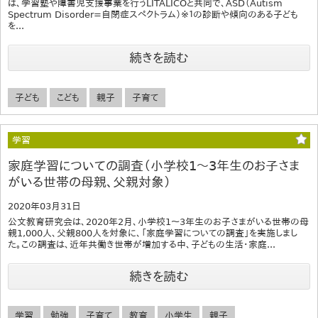
は、学習塾や障害児支援事業を行うLITALICOと共同で、ASD（Autism
Spectrum Disorder=自閉症スペクトラム）※１の診断や傾向のある子ども
を...
続きを読む
子ども
こども
親子
子育て
学習
家庭学習についての調査（小学校1～3年生のお子さま
がいる世帯の母親、父親対象）
2020年03月31日
公文教育研究会は、2020年2月、小学校1～3年生のお子さまがいる世帯の母
親1,000人、父親800人を対象に、「家庭学習についての調査」を実施しまし
た。この調査は、近年共働き世帯が増加する中、子どもの生活・家庭...
続きを読む
学習
勉強
子育て
教育
小学生
親子