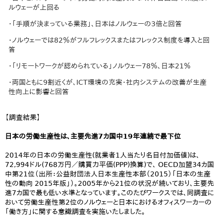
ルウェーが上回る
・「手順が決まっている業務」、日本はノルウェーの3倍と回答
・ノルウェーでは82％がフルフレックスまたはフレックス制度を導入と回
答
・「リモートワークが認められている」ノルウェー78％、日本21％
・両国ともに9割近くが、ICT環境の充実・社内システムの改善が生産
性向上に影響と回答
【調査結果】
日本の労働生産性は、主要先進7カ国中19年連続で最下位
2014年の日本の労働生産性(就業者1人当たり名目付加価値)は、
72,994ドル(768万円／購買力平価(PPP)換算)で、 OECD加盟34カ国
中第21位（出所：公益財団法人日本生産性本部（2015）「日本の生産
性の動向 2015年版」）。2005年から21位の状況が続いており、主要先
進7カ国で最も低い水準となっています。このたびワークスでは、同調査に
おいて労働生産性第2位のノルウェーと日本におけるオフィスワーカーの
「働き方」に関する意識調査を実施いたしました。