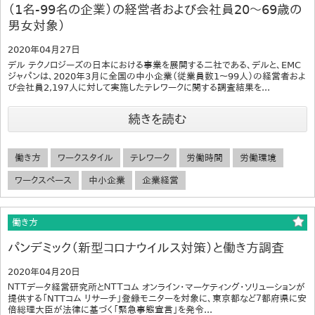
（1名-99名の企業）の経営者および会社員20～69歳の
男女対象）
2020年04月27日
デル テクノロジーズの日本における事業を展開する二社である、デルと、EMC
ジャパンは、2020年3月に全国の中小企業（従業員数1～99人）の経営者およ
び会社員2,197人に対して実施したテレワークに関する調査結果を...
続きを読む
働き方
ワークスタイル
テレワーク
労働時間
労働環境
ワークスペース
中小企業
企業経営
働き方
パンデミック（新型コロナウイルス対策）と働き方調査
2020年04月20日
ＮＴＴデータ経営研究所とＮＴＴコム オンライン・マーケティング・ソリューションが
提供する「NTTコム リサーチ」登録モニターを対象に、東京都など７都府県に安
倍総理大臣が法律に基づく「緊急事態宣言」を発令...