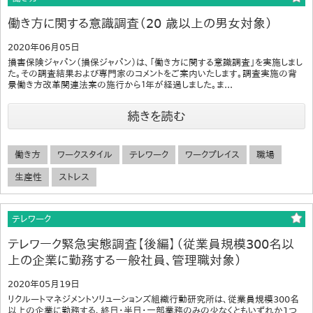
働き方に関する意識調査（20 歳以上の男女対象）
2020年06月05日
損害保険ジャパン（損保ジャパン）は、「働き方に関する意識調査」を実施しまし
た。その調査結果および専門家のコメントをご案内いたします。調査実施の背
景働き方改革関連法案の施行から１年が経過しました。ま...
続きを読む
働き方
ワークスタイル
テレワーク
ワークプレイス
職場
生産性
ストレス
テレワーク
テレワーク緊急実態調査【後編】（従業員規模300名以
上の企業に勤務する一般社員、管理職対象）
2020年05月19日
リクルートマネジメントソリューションズ組織行動研究所は、従業員規模300名
以上の企業に勤務する、終日・半日・一部業務のみの少なくともいずれか1つ