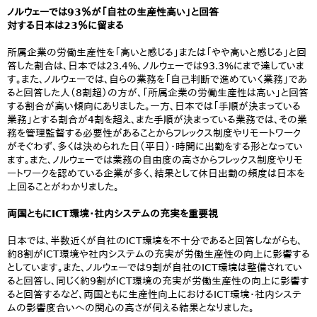
ノルウェーでは93％が「自社の生産性高い」と回答
対する日本は23％に留まる
所属企業の労働生産性を「高いと感じる」または「やや高いと感じる」と回
答した割合は、日本では23.4%、ノルウェーでは93.3%にまで達していま
す。また、ノルウェーでは、自らの業務を「自己判断で進めていく業務」であ
ると回答した人（8割超）の方が、「所属企業の労働生産性は高い」と回答
する割合が高い傾向にありました。一方、日本では「手順が決まっている
業務」とする割合が4割を超え、また手順が決まっている業務では、その業
務を管理監督する必要性があることからフレックス制度やリモートワーク
がそぐわず、多くは決められた日（平日）・時間に出勤をする形となってい
ます。また、ノルウェーでは業務の自由度の高さからフレックス制度やリモ
ートワークを認めている企業が多く、結果として休日出勤の頻度は日本を
上回ることがわかりました。
両国ともにICT環境・社内システムの充実を重要視
日本では、半数近くが自社のICT環境を不十分であると回答しながらも、
約8割がICT環境や社内システムの充実が労働生産性の向上に影響する
としています。また、ノルウェーでは9割が自社のICT環境は整備されてい
ると回答し、同じく約9割がICT環境の充実が労働生産性の向上に影響す
ると回答するなど、両国ともに生産性向上におけるICT環境・社内システ
ムの影響度合いへの関心の高さが伺える結果となりました。