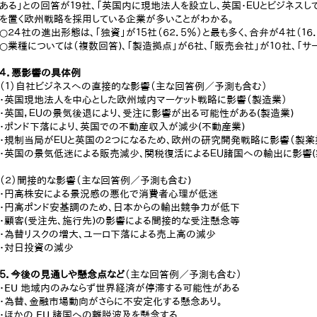
ある」との回答が１９社、「英国内に現地法人を設立し、英国・ＥＵとビジネスし
を置く欧州戦略を採用している企業が多いことがわかる。
○２４社の進出形態は、「独資」が１５社（６２．５％）と最も多く、合弁が４社（１６
○業種については（複数回答)、「製造拠点」が６社、「販売会社」が１０社、「サ
４．悪影響の具体例
（１）自社ビジネスへの直接的な影響（主な回答例／予測も含む）
・英国現地法人を中心とした欧州域内マーケット戦略に影響（製造業）
・英国，ＥＵの景気後退により、受注に影響が出る可能性がある(製造業)
・ポンド下落により、英国での不動産収入が減少(不動産業)
・規制当局がＥＵと英国の２つになるため、欧州の研究開発戦略に影響（製薬
・英国の景気低迷による販売減少、関税復活によるＥＵ諸国への輸出に影響(
（２）間接的な影響（主な回答例／予測も含む)
・円高株安による景況感の悪化で消費者心理が低迷
・円高ポンド安基調のため、日本からの輸出競争力が低下
・顧客(受注先、施行先)の影響による間接的な受注懸念等
・為替リスクの増大、ユーロ下落による売上高の減少
・対日投資の減少
５．今後の見通しや懸念点など
（主な回答例／予測も含む）
・EU 地域内のみならず世界経済が停滞する可能性がある
・為替、金融市場動向がさらに不安定化する懸念あり。
・ほかの EU 諸国への離脱波及を懸念する