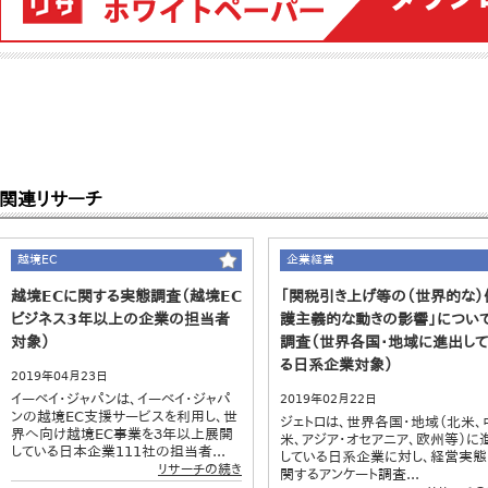
関連リサーチ
越境EC
企業経営
越境ECに関する実態調査（越境EC
「関税引き上げ等の（世界的な）
ビジネス3年以上の企業の担当者
護主義的な動きの影響」につい
対象）
調査（世界各国・地域に進出し
る日系企業対象）
2019年04月23日
イーベイ・ジャパンは、イーベイ・ジャパ
2019年02月22日
ンの越境EC支援サービスを利用し、世
ジェトロは、世界各国・地域（北米、
界へ向け越境EC事業を３年以上展開
米、アジア・オセアニア、欧州等）に
している日本企業111社の担当者...
している日系企業に対し、経営実態
リサーチの続き
関するアンケート調査...