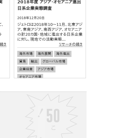
実
2018年度 アジア・オセアニア進出
日系企業実態調査
2018年12月20日
て、
ジェトロは2018年10～11月、北東アジ
ア、東南アジア、南西アジア、オセアニア
ラ
の計20カ国・地域に進出する日系企業
に対し、現地での活動実態...
続き
リサーチの続き
海外市場
海外展開
海外進出
貿易
輸出
グローバル市場
企業経営
アジア市場
オセアニア市場