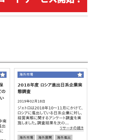
海外市場
保
2018年度 ロシア進出日系企業実
ての
態調査
てい
2019年02月18日
ジェトロは2018年10～11月にかけて、
ロシアに進出している日系企業に対し、
経営実態に関するアンケート調査を実
中南
施しました。調査結果を次の...
進出
リサーチの続き
に
海外市場
海外展開
海外進出