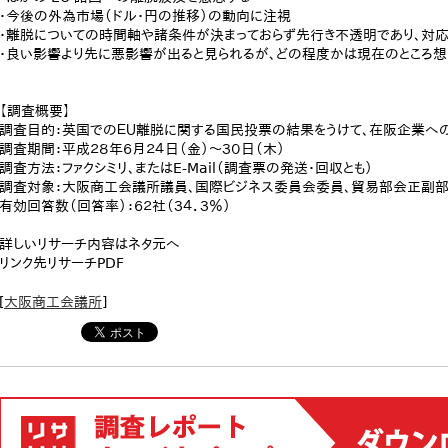
・今後の外為市場（ドル・円の推移）の動向に注視
・離脱についての時間軸や諸条件が決まっておらず先行き不透明であり、対応
・良い影響より先に悪影響が出ると見られるが、どの程度かは現在のところ想
【調査概要】
調査目的：英国でのＥＵ離脱に関する国民投票の結果をうけて、在阪企業へ
調査期間：平成２８年６月２４日（金）～３０日（木）
調査方法：ファクシミリ、またはE-Mail（調査票の発送・回収とも）
調査対象：大阪商工会議所議員、国際ビジネス委員会委員、貿易部会正副部
有効回答数（回答率）：６２社（３４．３％）
詳しいリサーチ内容はネタ元へ
リンク先リサーチPDF
[
大阪商工会議所
]