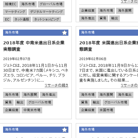
リサーチの
越境EC
海外市場
グローバル市場
企業経営
海外市場
海外展開
マーケティング
デジタルマーケティング
海外進出
貿易
輸出
EC
ネット通販
ネットショッピング
グローバル市場
事業環境
経営戦
ビジネス英語
海外市場
海外市場
2018年度 中南米進出日系企業
2018年度 米国進出日系企業
実態調査
態調査
2019年02月07日
2019年02月06日
ジェトロは、2018年11月1日から11月
ジェトロは、2018年11月9日から1
30日まで、中南米7カ国（メキシコ、ベネ
7日まで、米国に進出している日系
ズエラ、コロンビア、ペルー、チリ、ブラ
に対し、経営実態に関するアンケー
ジル、アルゼンチン）に...
査を実施しました。その結果...
リサーチの続き
リサーチの
海外市場
海外展開
海外進出
海外市場
海外展開
海外進出
貿易
輸出
グローバル市場
貿易
輸出
グローバル市場
企業経営
中南米市場
企業経営
米国市場
海外市場
海外市場