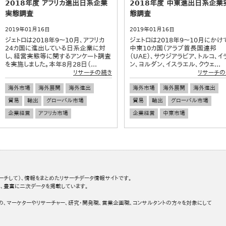
2018年度 アフリカ進出日系企業
2018年度 中東進出日系企業
実態調査
態調査
2019年01月16日
2019年01月16日
ジェトロは2018年9～10月、アフリカ
ジェトロは2018年9～10月にかけ
24カ国に進出している日系企業に対
中東10カ国（アラブ首長国連邦
し、経営実態等に関するアンケート調査
（UAE）、サウジアラビア、トルコ、イ
を実施しました。本年8月28日（...
ン、ヨルダン、イスラエル、クウェ...
リサーチの続き
リサーチの
海外市場
海外展開
海外進出
海外市場
海外展開
海外進出
貿易
輸出
グローバル市場
貿易
輸出
グローバル市場
企業経営
アフリカ市場
企業経営
中東市場
ーチして）、情報をまとめたリサーチデータ情報サイトです。
、豊富に二次データを掲載しています。
の、マーケターやリサーチャー、研究・開発職、営業企画職、コンサルタントの方々を対象にして