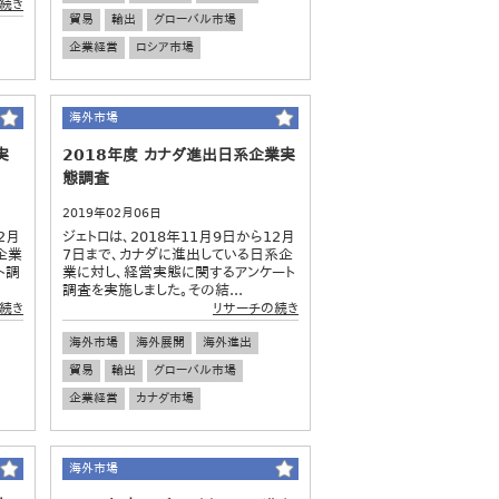
続き
貿易
輸出
グローバル市場
企業経営
ロシア市場
略
海外市場
実
2018年度 カナダ進出日系企業実
態調査
2019年02月06日
2月
ジェトロは、2018年11月9日から12月
企業
7日まで、カナダに進出している日系企
ト調
業に対し、経営実態に関するアンケート
調査を実施しました。その結...
続き
リサーチの続き
海外市場
海外展開
海外進出
貿易
輸出
グローバル市場
企業経営
カナダ市場
海外市場