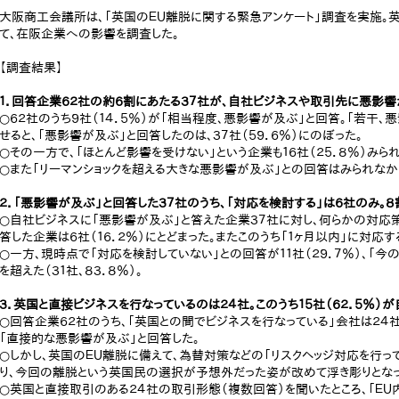
大阪商工会議所は、「英国のＥＵ離脱に関する緊急アンケート」調査を実施。
て、在阪企業への影響を調査した。
【調査結果】
１．回答企業６２社の約６割にあたる３７社が、自社ビジネスや取引先に悪影響
○６２社のうち９社（１４．５％）が「相当程度、悪影響が及ぶ」と回答。「若干、悪
せると、「悪影響が及ぶ」と回答したのは、３７社（５９．６％）にのぼった。
○その一方で、「ほとんど影響を受けない」という企業も１６社（２５．８％）みられ
○また「リーマンショックを超える大きな悪影響が及ぶ」との回答はみられなか
２．「悪影響が及ぶ」と回答した３７社のうち、「対応を検討する」は６社のみ。８
○自社ビジネスに「悪影響が及ぶ」と答えた企業３７社に対し、何らかの対応策
答した企業は６社（１６．２％）にとどまった。またこのうち「１ヶ月以内」に対応
○一方、現時点で「対応を検討していない」との回答が１１社（２９．７％）、「今の
を超えた（３１社、８３．８％）。
３．英国と直接ビジネスを行なっているのは２４社。このうち１５社（６２．５％）
○回答企業６２社のうち、「英国との間でビジネスを行なっている」会社は２４社（３
「直接的な悪影響が及ぶ」と回答した。
○しかし、英国のＥＵ離脱に備えて、為替対策などの「リスクヘッジ対応を行って
り、今回の離脱という英国民の選択が予想外だった姿が改めて浮き彫りとなっ
○英国と直接取引のある２４社の取引形態（複数回答）を聞いたところ、「ＥＵ