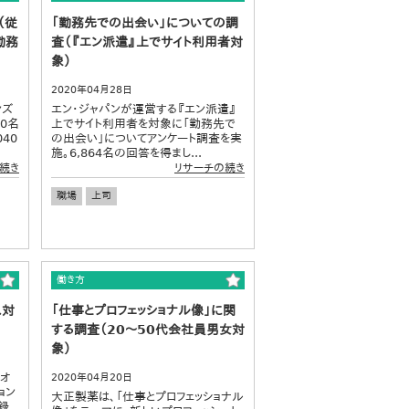
（従
「勤務先での出会い」についての調
勤務
査（『エン派遣』上でサイト利用者対
象）
2020年04月28日
ンズ
エン・ジャパンが運営する『エン派遣』
0名
上でサイト利用者を対象に「勤務先で
40
の出会い」についてアンケート調査を実
施。6,864名の回答を得まし...
続き
リサーチの続き
職場
上司
働き方
ス対
「仕事とプロフェッショナル像」に関
する調査（20～50代会社員男女対
象）
 オ
2020年04月20日
ョン
大正製薬は、「仕事とプロフェッショナル
録