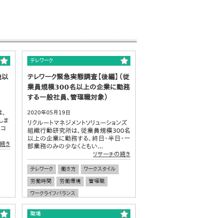
テレワーク
歳以
テレワーク緊急実態調査【後編】（従
業員規模300名以上の企業に勤務
する一般社員、管理職対象）
は、
2020年05月19日
しま
リクルートマネジメントソリューションズ
のコ
組織行動研究所は、従業員規模300名
以上の企業に勤務する、終日・半日・一
続き
部業務のみの少なくともい...
リサーチの続き
テレワーク
働き方
ワークスタイル
労働時間
労働環境
管理職
ワークライフバランス
職場