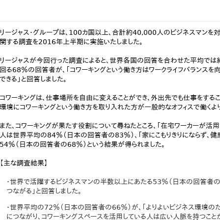
リージャス・グループは、100カ国以上、合計約40,000人のビジネスマンを
関する調査を2016年上半期に実施いたしました。
リージャスが今回行った調査によると、世界各国の回答を合わせた平均では約
回る68％の回答者が、「コワーキングという働き方はワークライフバランスを
できる」と回答しました。
コワーキングは、仕事場所を自由に変えることができ、外出先でも仕事をする
環境にコワーキングという働き方を取り入れた方が一般的なオフィスで働くより
また、コワーキングが果たす役割について尋ねたところ、「在宅ワーカーが活
人は世界平均の84％（日本の回答者の83％）、「家にこもりきりにならず、
54％（日本の回答者の68％）という結果が得られました。
【主な調査結果】
・世界で活躍するビジネスマンの半数以上にあたる53％（日本の回答者の5
つながる」と回答しました。
・世界平均の72％（日本の回答者の66％）が、「よりよいビジネス環境の
につながり、コワーキングスペースを活用している人は広い人脈を持つことが