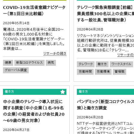
COVID-19生活者意識ナビゲータ
テレワーク緊急実態調査【前編】
ー（第1回日米比較編）
業員規模300名以上の企業に
する一般社員、管理職対象）
2020年05月14日
電通は、2020年4月後半に全国20～
2020年04月28日
69歳の男女1,000名を対象に
リクルートマネジメントソリューショ
「COVID-19生活者意識ナビゲーター
組織行動研究所は、従業員規模30
（第1回日米比較編）」を実施しました。
以上の企業に勤務する一般社員20
本調査は...
名、管理職618名に「テレワー...
リサーチの続き
リサーチの
健康
新型コロナウイルス
病気
テレワーク
働き方
ワークスタイル
グローバル調査
労働時間
労働環境
管理職
働き方
働き方
中小企業のテレワーク導入状況に
パンデミック（新型コロナウイル
関する調査（中小企業（1名-99名
策）と働き方調査
の企業）の経営者および会社員20
2020年04月20日
～69歳の男女対象）
ＮＴＴデータ経営研究所とＮＴＴコム
ンライン・マーケティング・ソリューシ
2020年04月27日
が提供する「NTTコム リサーチ」登