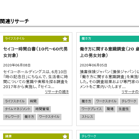
関連リサーチ
ライフスタイル
働き方
セイコー時間白書（10代～60代男
働き方に関する意識調査（20 
女対象）
上の男女対象）
2020年06月08日
2020年06月05日
セイコーホールディングスは、6月10日
損害保険ジャパン（損保ジャパン）
「時の記念日」にちなんで、生活者に時
「働き方に関する意識調査」を実施
間についての意識や実態を探る調査を
した。その調査結果および専門家
2017年から実施し、『セイコ...
メントをご案内いたします...
リサーチの続き
リサーチの
ライフスタイル
時間
働き方
ワークスタイル
テレワーク
タイムマネジメント
時間管理
ワークプレイス
職場
生産性
テレワーク
働き方
ワークスタイル
ストレス
健康
テレワーク