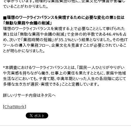
で挙がっています。物理的な業務負担の他に、企業文化や慣習が影響し
ていることがわかりました。
■理想のワークライフバランスを実現するために必要な変化の第1位は
「無駄な業務や会議の削減」
理想のワークライフバランスを実現する上で必要なこととして挙げられた
第1位は「無駄な業務や会議の削減」で全体の約半数である46.4%を占
め、次いで「業務時間の短縮」が35.1%という結果となりました。その他IT
ツールの導入や業務フロー、企業文化を見直すことが必要とされているこ
とが明らかになりました。
*本調査におけるワークライフバランスとは、「国民一人ひとりがやりがい
や充実感を持ちながら働き、仕事上の責任を果たすとともに、家庭や地域
生活などにおいても、子育て期、中高年期といった人生の各段階に応じて
多様な生き方が選択・実現できる」ことと定義しています。
詳しいリサーチ内容はネタ元へ
[
ChatWork
]