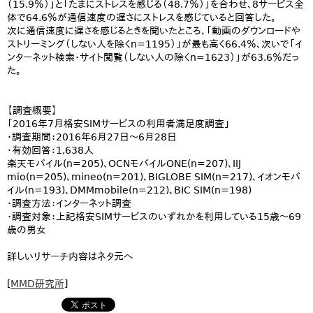
（15.9％）」と「たまにストレスを感じる（48.7％）」を合わせ、8サービス全
体で64.6％が通信速度の遅さにストレスを感じていると回答した。
次に通信速度に遅さを感じるときを聞いたところ、「動画のダウンロードや
ストリーミング（しない人を除くn=1195）」が最も高く66.4％、次いで「イ
ンターネット検索・サイト閲覧（しない人の除くn=1623）」が63.6％だっ
た。
【調査概要】
「2016年7月格安SIMサービスの利用者満足度調査」
・調査期間：2016年6月27日～6月28日
・有効回答：1,638人
楽天モバイル(n=205)、OCNモバイルONE(n=207)、IIJ
mio(n=205)、mineo(n=201)、BIGLOBE SIM(n=217)、イオンモバ
イル(n=193)、DMMmobile(n=212)、BIC SIM(n=198)
・調査方法：インターネット調査
・調査対象：上記格安SIMサービスのいずれかを利用している15歳～69
歳の男女
詳しいリサーチ内容はネタ元へ
[
MMD研究所
]