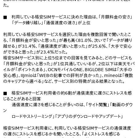
た。
■ 利用している格安SIMサービスに決めた理由は、「月額料金の安さ」
「データ繰り越し」「通信速度の速さ」が上位
利用している格安SIMサービスを選択した理由を複数回答で聞いたとこ
ろ、「月額料金が安いと思った」が最も高く81.0％、次いで「データが繰り
越せる」が31.4％、「通信速度が速いと思った」が25.6％、「大手で安心
ができると思った」が23.4％だった。
格安SIMサービス別に上位5位までの回答を見てみると、どのサービスも
「月額料金が安いと思った」が1位共通していいるが、2位以下は楽天モバ
イルが「ポイントたまる」、OCNモバイルONE、BIGLOBE SIMは「大手の
安心感」、IIJmioは「WEBの記事での評判が良かった」、mineoは「複数
のキャリアから選べる」など、サービス別の特徴が出る結果となった。
■ 格安SIMサービス利用者の約6割が通信速度に遅さにストレスを感
じることがあると回答
通信速度に遅さを感じることが多いのは、「サイト閲覧」「動画のダウ
ン
ロードやストリーミング」「アプリのダウンロードやアップデート」
格安SIMサービス利用者に、利用している格安SIMサービスの通信速度
の遅さにストレスを感じるかを聞いたところ、「よくストレスを感じる