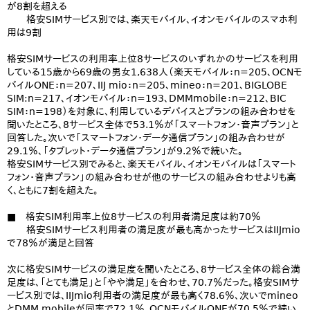
が8割を超える
格安SIMサービス別では、楽天モバイル、イオンモバイルのスマホ利
用は9割
格安SIMサービスの利用率上位8サービスのいずれかのサービスを利用
している15歳から69歳の男女1,638人（楽天モバイル：n=205、OCNモ
バイルONE：n=207、IIJ mio：n=205、mineo：n=201、BIGLOBE
SIM:n=217、イオンモバイル：n=193、DMMmobile：n=212、BIC
SIM：n=198）を対象に、利用しているデバイスとプランの組み合わせを
聞いたところ、8サービス全体で53.1％が「スマートフォン・音声プラン」と
回答した。次いで「スマートフォン・データ通信プラン」の組み合わせが
29.1％、「タブレット・データ通信プラン」が9.2％で続いた。
格安SIMサービス別でみると、楽天モバイル、イオンモバイルは「スマート
フォン・音声プラン」の組み合わせが他のサービスの組み合わせよりも高
く、ともに7割を超えた。
■ 格安SIM利用率上位8サービスの利用者満足度は約70％
格安SIMサービス利用者の満足度が最も高かったサービスはIIJmio
で78％が満足と回答
次に格安SIMサービスの満足度を聞いたところ、8サービス全体の総合満
足度は、「とても満足」と「やや満足」を合わせ、70.7％だった。格安SIMサ
ービス別では、IIJmio利用者の満足度が最も高く78.6％、次いでmineo
とDMM mobileが同率で72.1％、OCNモバイルONEが70.5％で続い