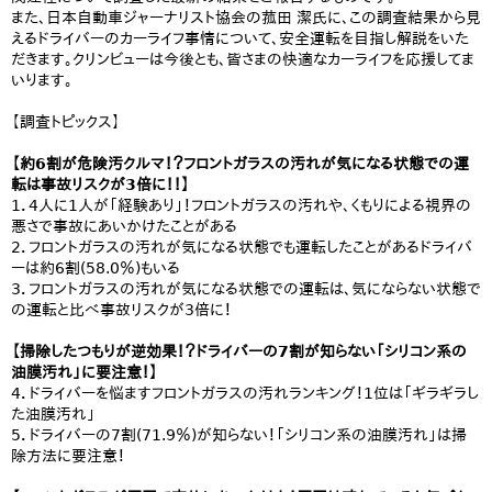
また、日本自動車ジャーナリスト協会の菰田 潔氏に、この調査結果から見
えるドライバーのカーライフ事情について、安全運転を目指し解説をいた
だきます。クリンビューは今後とも、皆さまの快適なカーライフを応援してま
いります。
【調査トピックス】
【約6割が危険汚クルマ！？フロントガラスの汚れが気になる状態での運
転は事故リスクが3倍に！！】
1．4人に1人が「経験あり」！フロントガラスの汚れや、くもりによる視界の
悪さで事故にあいかけたことがある
2．フロントガラスの汚れが気になる状態でも運転したことがあるドライバ
ーは約6割(58.0％)もいる
3．フロントガラスの汚れが気になる状態での運転は、気にならない状態で
の運転と比べ事故リスクが3倍に！
【掃除したつもりが逆効果！？ドライバーの7割が知らない「シリコン系の
油膜汚れ」に要注意！】
4．ドライバーを悩ますフロントガラスの汚れランキング！1位は「ギラギラし
た油膜汚れ」
5．ドライバーの7割(71.9％)が知らない！「シリコン系の油膜汚れ」は掃
除方法に要注意！