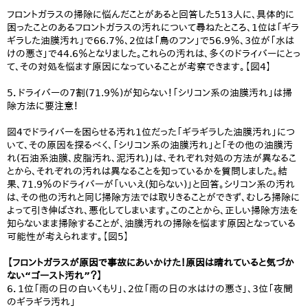
フロントガラスの掃除に悩んだことがあると回答した513人に、具体的に
困ったことのあるフロントガラスの汚れについて尋ねたところ、1位は「ギラ
ギラした油膜汚れ」で66.7％、2位は「鳥のフン」で56.9％、3位が「水は
けの悪さ」で44.6％となりました。これらの汚れは、多くのドライバーにとっ
て、その対処を悩ます原因になっていることが考察できます。【図4】
5．ドライバーの7割(71.9％)が知らない！「シリコン系の油膜汚れ」は掃
除方法に要注意！
図4でドライバーを困らせる汚れ1位だった「ギラギラした油膜汚れ」につ
いて、その原因を探るべく、「シリコン系の油膜汚れ」と「その他の油膜汚
れ(石油系油膜、皮脂汚れ、泥汚れ)」は、それぞれ対処の方法が異なるこ
とから、それぞれの汚れは異なることを知っているかを質問しました。結
果、71.9％のドライバーが「いいえ(知らない)」と回答。シリコン系の汚れ
は、その他の汚れと同じ掃除方法では取りきることができず、むしろ掃除に
よって引き伸ばされ、悪化してしまいます。このことから、正しい掃除方法を
知らないまま掃除することが、油膜汚れの掃除を悩ます原因となっている
可能性が考えられます。【図5】
【フロントガラスが原因で事故にあいかけた！原因は晴れていると気づか
ない“ゴースト汚れ”？】
6．1位「雨の日の白いくもり」、2位「雨の日の水はけの悪さ」、3位「夜間
のギラギラ汚れ」