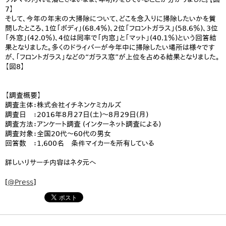
7】
そして、今年の年末の大掃除について、どこを念入りに掃除したいかを質
問したところ、1位「ボディ」(68.4％)、2位「フロントガラス」(58.6％)、3位
「外窓」(42.0％)、4位は同率で「内窓」と「マット」(40.1％)という回答結
果となりました。多くのドライバーが今年中に掃除したい場所は様々です
が、「フロントガラス」などの“ガラス窓”が上位を占める結果となりました。
【図8】
【調査概要】
調査主体：株式会社イチネンケミカルズ
調査日 ：2016年8月27日(土)～8月29日(月)
調査方法：アンケート調査 (インターネット調査による)
調査対象：全国20代～60代の男女
回答数 ：1,600名 条件マイカーを所有している
詳しいリサーチ内容はネタ元へ
[
@Press
]