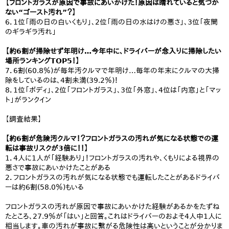
【フロントガラスが原因で事故にあいかけた！原因は晴れていると気づか
ない“ゴースト汚れ”？】
6．1位「雨の日の白いくもり」、2位「雨の日の水はけの悪さ」、3位「夜間
のギラギラ汚れ」
【約6割が掃除せず年明け…今年中に、ドライバーが念入りに掃除したい
場所ランキングTOP5！】
7．6割(60.8％)が毎年汚クルマで年明け…毎年の年末にクルマの大掃
除をしているのは、4割未満(39.2％)！
8．1位「ボディ」、2位「フロントガラス」、3位「外窓」、4位は「内窓」と「マッ
ト」がランクイン
【調査結果】
【約6割が危険汚クルマ！？フロントガラスの汚れが気になる状態での運
転は事故リスクが3倍に！！】
1．4人に1人が「経験あり」！フロントガラスの汚れや、くもりによる視界の
悪さで事故にあいかけたことがある
2．フロントガラスの汚れが気になる状態でも運転したことがあるドライバ
ーは約6割(58.0％)もいる
フロントガラスの汚れが原因で事故にあいかけた経験があるかをたずね
たところ、27.9％が「はい」と回答。これはドライバーのおよそ4人中1人に
相当します。車の汚れが事故に繋がる危険性は高いということが分かりま