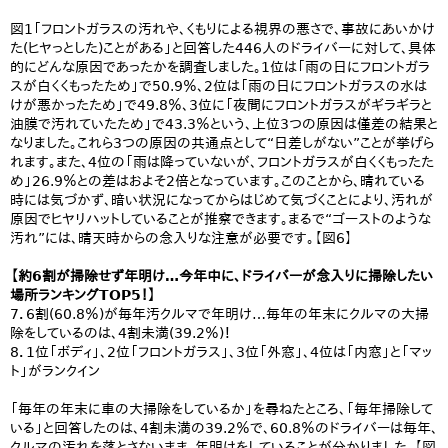
図1「フロントガラスの汚れや、くもりによる視界の悪さで、事故にあいかけ
た(ヒヤっとした)ことがある」と回答した446人のドライバーに対して、具体
的にどんな原因であったかを調査しました。1位は「雨の日にフロントガラ
スが白くくもったため」で50.9％、2位は「雨の日にフロントガラスの水は
けが悪かったため」で49.8％、3位に「夜間にフロントガラスがギラギラと
油膜で汚れていたため」で43.3％という、上位3つの原因は僅差の結果と
なりました。これら3つの原因の共通点として“日差しがない”ことが挙げら
れます。また、4位の「雨は降っていないが、フロントガラスが白くくもったた
め」26.9％との差はおよそ2倍となっています。このことから、晴れている
時には気づかず、暗い状況になってからはじめて気づくことにより、汚れが
原因でヒヤリハットしていることが推察できます。まるで“ゴーストのような
汚れ”には、晴天時からの念入りな注意が必要です。【図6】
【約6割が掃除せず年明け…今年中に、ドライバーが念入りに掃除したい
場所ランキングTOP5！】
7．6割(60.8％)が毎年汚クルマで年明け…毎年の年末にクルマの大掃
除をしているのは、4割未満(39.2％)！
8．1位「ボディ」、2位「フロントガラス」、3位「外窓」、4位は「内窓」と「マッ
ト」がランクイン
「毎年の年末に車の大掃除をしているか」を尋ねたところ、「毎年掃除して
いる」と回答したのは、4割未満の39.2％で、60.8％のドライバーは毎年、
クルマの汚れを落とさないまま、年明けをしていることが分かりました。【図