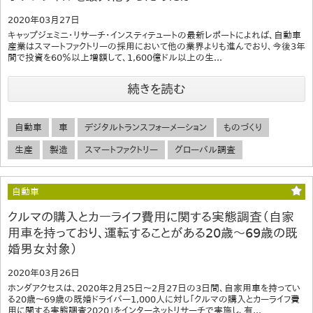
2020年03月27日
キャップジェミニ・リサーチ・インスティテュートの最新レポートによれば、自動車
産業はスマートファクトリーの採用において他の業界よりも進んでおり、今後3年
間で投資を60％以上増額して、1,600億ドル以上の生...
続きを読む
自動車
車
デジタルトランスフォーメーション
ものづくり
生産
製造
スマートファクトリー
グローバル調査
自動車
クルマの購入とカーライフ費用に関する実態調査（自家
用車を持っており、運転することがある20歳～69歳の既
婚男女対象）
2020年03月26日
ホンダアクセスは、2020年2月25日～2月27日の3日間、自家用車を持ってい
る20歳～69歳の既婚ドライバー1,000人に対し「クルマの購入とカーライフ費
用に関する実態調査2020」をインターネットリサーチで実施し、有...