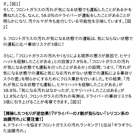
す。【図1】
そして、フロントガラスの汚れが気になる状態でも運転したことがあるかを
尋ねたところ、なんと、58.0％のドライバーが運転をしたことがあることが
明らかになり、汚クルマが今も走行している可能性を示唆しています。【図
2】
3．フロントガラスの汚れが気になる状態での運転は、気にならない状態で
の運転と比べ事故リスクが3倍に！
さらに、「フロントガラスの汚れやくもりによる視界の悪さが原因で、ヒヤリ
ハットを経験したことがある」との回答27.9％を、「フロントガラスの汚れ
が気になる状態でも運転を行ったことがあるか」の設問、つまり、「汚れが
気になる状態での運転と気になる汚れがない状態での運転による事故リ
スクの差」を明らかにするためにクロス集計を行いました。その結果、「汚
れが気になる状態でも運転し、ヒヤリハットを経験したことがある」が
38.8％、「気になる汚れはなかったが、ヒヤリハットしたことはある」が
12.8％となり、フロントガラスの汚れの有無は、ドライバーの事故リスクを
3倍に引き上げることが考察できます。【図3】
【掃除したつもりが逆効果！？ドライバーの7割が知らない「シリコン系の
油膜汚れ」に要注意！】
4．ドライバーを悩ますフロントガラスの汚れランキング！1位は「ギラギラし
た油膜汚れ」