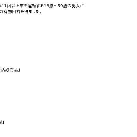
月に1回以上車を運転する18歳～59歳の男女に
名の有効回答を得ました。
生活必需品」
討」