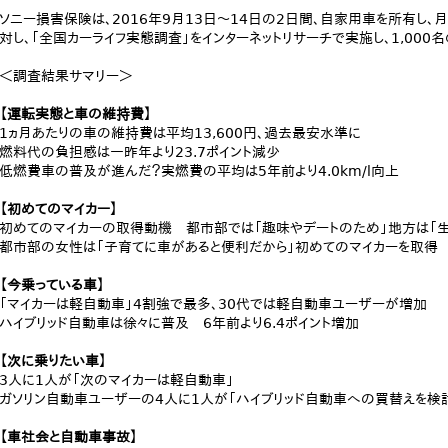
ソニー損害保険は、2016年9月13日～14日の2日間、自家用車を所有し、
対し、「全国カーライフ実態調査」をインターネットリサーチで実施し、1,000
＜調査結果サマリー＞
【運転実態と車の維持費】
1ヵ月あたりの車の維持費は平均13,600円、過去最安水準に
燃料代の負担感は一昨年より23.7ポイント減少
低燃費車の普及が進んだ？実燃費の平均は5年前より4.0km/l向上
【初めてのマイカー】
初めてのマイカーの取得動機 都市部では「趣味やデートのため」地方は「
都市部の女性は「子育てに車があると便利だから」初めてのマイカーを取得
【今乗っている車】
「マイカーは軽自動車」4割強で最多、30代では軽自動車ユーザーが増加
ハイブリッド自動車は徐々に普及 6年前より6.4ポイント増加
【次に乗りたい車】
3人に1人が「次のマイカーは軽自動車」
ガソリン自動車ユーザーの4人に1人が「ハイブリッド自動車への買替えを検
【車社会と自動車事故】