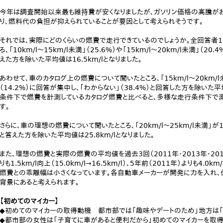
今年は調査開始以来最も維持費が安くなりましたが、ガソリン価格の高騰が
り、燃料代の負担が抑えられていることが要因として考えられそうです。
それでは、実際にどのくらいの燃費で走行できているのでしょうか。全回答者1
ろ、「10km/l～15km/l未満」（25.6%）や「15km/l～20km/l未満」（2
えた方を除いた平均値は16.5km/lとなりました。
あわせて、車のカタログ上の燃費について聞いたところ、「15km/l～20km/l未満
（14.2%）に回答が集中し、「わからない」（38.4%）と回答した方を除いた平
条件下で燃費を計測しているカタログ燃費と比べると、多様な走行条件下で
す。
さらに、車の理想の燃費について聞いたところ、「20km/l～25km/l未満」が19
と答えた方を除いた平均値は25.8km/lとなりました。
また、理想の燃費と実際の燃費の平均値を過去3回（2011年・2013年・2
りも1.5km/l向上（15.0km/l→16.5km/l）、5年前（2011年）よりも4.0km
燃費との乖離幅は小さくなっています。各自動車メーカーが開発に力を入れ、
背景にあると考えられます。
【初めてのマイカー】
◆初めてのマイカーの取得動機 都市部では「趣味やデートのため」地方は
◆都市部の女性は「子育てに車があると便利だから」初めてのマイカーを取