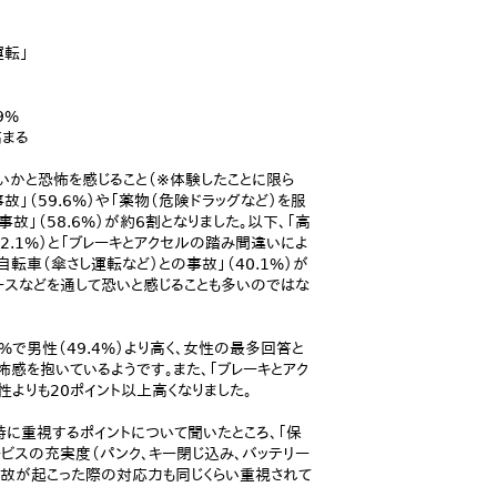
運転」
9%
高まる
いかと恐怖を感じること（※体験したことに限ら
」（59.6%）や「薬物（危険ドラッグなど）を服
故」（58.6%）が約6割となりました。以下、「高
52.1%）と「ブレーキとアクセルの踏み間違いによ
る自転車（傘さし運転など）との事故」（40.1%）が
ースなどを通して恐いと感じることも多いのではな
%で男性（49.4%）より高く、女性の最多回答と
感を抱いているようです。また、「ブレーキとアク
性よりも20ポイント以上高くなりました。
に重視するポイントについて聞いたところ、「保
サービスの充実度（パンク、キー閉じ込み、バッテリー
、事故が起こった際の対応力も同じくらい重視されて