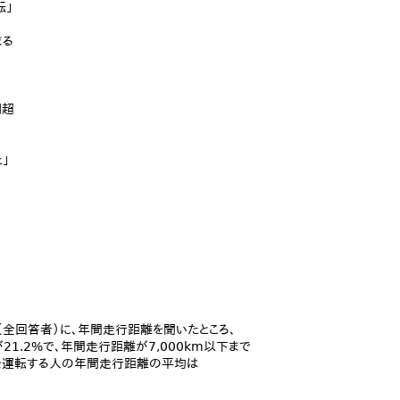
転」
まる
割超
」
（全回答者）に、年間走行距離を聞いたところ、
下」が21.2%で、年間走行距離が7,000km以下まで
）車を運転する人の年間走行距離の平均は