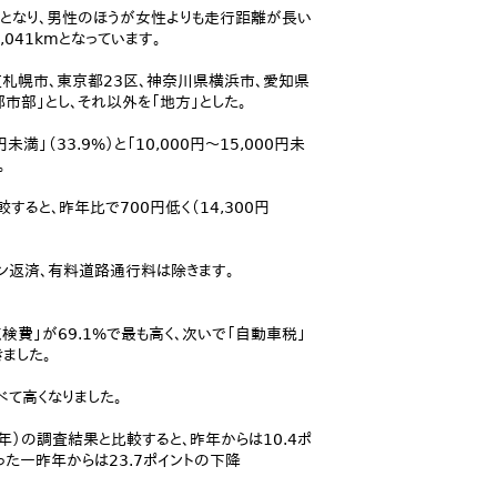
kmとなり、男性のほうが女性よりも走行距離が長い
041kmとなっています。
道札幌市、東京都23区、神奈川県横浜市、愛知県
部」とし、それ以外を「地方」とした。
満」（33.9%）と「10,000円～15,000円未
。
すると、昨年比で700円低く（14,300円
ーン返済、有料道路通行料は除きます。
費」が69.1%で最も高く、次いで「自動車税」
きました。
べて高くなりました。
5年）の調査結果と比較すると、昨年からは10.4ポ
だった一昨年からは23.7ポイントの下降