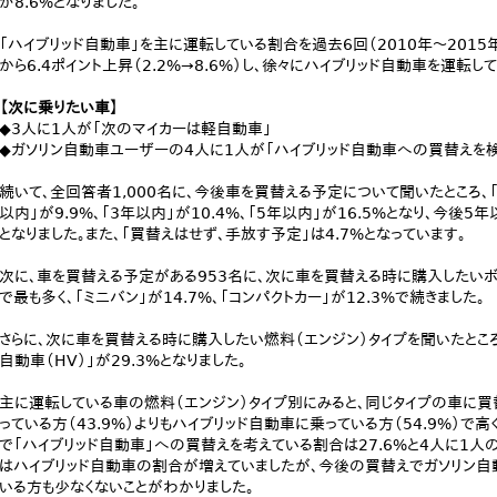
が8.6%となりました。
「ハイブリッド自動車」を主に運転している割合を過去6回（2010年～2015
から6.4ポイント上昇（2.2%→8.6%）し、徐々にハイブリッド自動車を運転
【次に乗りたい車】
◆3人に1人が「次のマイカーは軽自動車」
◆ガソリン自動車ユーザーの4人に1人が「ハイブリッド自動車への買替えを
続いて、全回答者1,000名に、今後車を買替える予定について聞いたところ、「半
以内」が9.9%、「3年以内」が10.4%、「5年以内」が16.5%となり、今後
となりました。また、「買替えはせず、手放す予定」は4.7%となっています。
次に、車を買替える予定がある953名に、次に車を買替える時に購入したいボデ
で最も多く、「ミニバン」が14.7%、「コンパクトカー」が12.3%で続きました。
さらに、次に車を買替える時に購入したい燃料（エンジン）タイプを聞いたところ、
自動車（HV）」が29.3%となりました。
主に運転している車の燃料（エンジン）タイプ別にみると、同じタイプの車に
っている方（43.9%）よりもハイブリッド自動車に乗っている方（54.9%）で
で「ハイブリッド自動車」への買替えを考えている割合は27.6%と4人に1
はハイブリッド自動車の割合が増えていましたが、今後の買替えでガソリン自
いる方も少なくないことがわかりました。