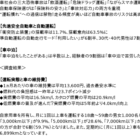
車社会の三大恐怖事故は「飲酒運転」「危険ドラッグ運転」「ながらスマホ運
自動車保険選びは「保険料の安さ」と「事故対応力」の両方を重視
“運転慣れ”への過信は禁物！走る頻度が高いほど自動車事故のリスクは高
【先進安全自動車と自動運転】
「衝突防止装置」の搭載率は11.7%、搭載意向は63.5%に
準自動運転の自動走行モード「利用したい」が6割半、30代・40代男性は7
【車中泊】
「車中泊をしたことがある」は半数以上、経験者の9割弱は「車中泊で苦労した
＜調査結果＞
【運転実態と車の維持費】
◆1ヵ月あたりの車の維持費は平均13,600円、過去最安水準に
◆燃料代の負担感は一昨年より23.7ポイント減少
◆実燃費の平均は16.5km/l、カタログ燃費の平均は20.9km/l
◆低燃費車の普及が進んだ？実燃費の平均は5年前より4.0km/l向上
自家用車を所有し、月に1回以上車を運転する18歳～59歳の男女1,000名
「3,000km以下」が9.9%、「5,000km以下」が28.6%、「7,000km以
の方が合計で6割（59.7%）となりました。また、定期的に（月に1回以上
6,899kmとなっています。