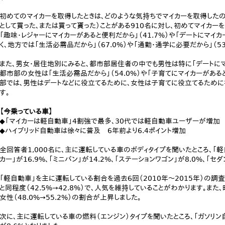
初めてのマイカーを取得したときは、どのような気持ちでマイカーを取得したの
として買った、または買って貰った）ことがある910名に対し、初めてマイカー
「趣味・レジャーにマイカーがあると便利だから」（41.7%）や「デートにマイカ
く、地方では「生活必需品だから」（67.0%）や「通勤・通学に必要だから」（5
また、男女・居住地別にみると、都市部居住者の中でも男性は特に「デートにマイ
都市部の女性は「生活必需品だから」（54.0%）や「子育てにマイカーがあると
部では、男性はデートなどに役立てるために、女性は子育てに役立てるために
す。
【今乗っている車】
◆「マイカーは軽自動車」4割強で最多、30代では軽自動車ユーザーが増加
◆ハイブリッド自動車は徐々に普及 6年前より6.4ポイント増加
全回答者1,000名に、主に運転している車のボディタイプを聞いたところ、「軽自
カー」が16.9%、「ミニバン」が14.2%、「ステーションワゴン」が8.0%、「セダ
「軽自動車」を主に運転している割合を過去6回（2010年～2015年）の
と同程度（42.5%→42.8%）で、人気を維持していることがわかります。また、昨
女性（48.0%→55.2%）の割合が上昇しました。
次に、主に運転している車の燃料（エンジン）タイプを聞いたところ、「ガソリン自動