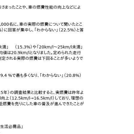
おさまったことや、車の燃費性能の向上などによ
,000名に、車の実際の燃費について聞いたとこ
0.4%）に回答が集中し、「わからない」（22.5%）と答
」 （15.3%）や「20km/l～25km/l未満」
均値は20.9km/lとなりました。定められた走行
測定される実際の燃費は下回ることが多いようで
.4 %で最も多くなり、「わからない」（20.8%）
015年）の調査結果と比較すると、実燃費は昨年よ
/l向上（12.5km/l→16.5km/l）しており、理想の
低燃費を売りにした車の普及が進んできたことが
「生活必需品」
得