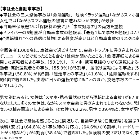
【車社会と自動車事故】
◆車社会の三大恐怖事故は「飲酒運転」「危険ドラッグ運転」「ながらスマホ
女性では「ながらスマホ運転の被害に遭わないか不安」が最多
◆自動車保険選びは「保険料の安さ」と「事故対応力」の両方を重視
◆ドライバーの6割強が自動車事故の経験者、「最近1年で事故を経験」は7.
◆“運転慣れ”への過信は禁物！走る頻度が高いほど自動車事故のリスクは
全回答者1,000名に、車社会で過ごすなかで、事故・トラブルに巻き込まれな
ず、ニュースなどで知ったことを含む）は何か聞いたところ、「飲酒運転による事故
用した運転者による事故」（59.1%）、「スマホ・携帯電話のながら運転による事
齢者・高齢運転者との事故」（55.9%）が5割半、「居眠り運転による事故」（
る事故」（50.8%）が約5割、「逆走車との事故」（41.6%）、「危険運転をす
約4割で続きました。実際に日々の運転で感じることのほか、交通事故のニュ
いでしょうか。
男女別にみると、女性は「スマホ・携帯電話のながら運転による事故」が67.8
なりました。多くの女性は、ながらスマホ事故に巻き込まれてしまわないか、恐怖
セルの踏み間違いによる事故」は女性で62.2%、男性で39.4%と、女性が男
次に、車社会で恐怖を感じることに関連して、自動車保険（任意保険）を選ぶ時
険料（安さ）」（64.8%）と「事故時の対応力」（64.6%）が6割半、「ロード
上がり時など）」が4割弱（38.4%）で続きました。保険料の安さだけでなく
いるようです。