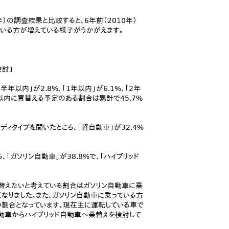
年）の調査結果と比較すると、6年前（2010年）
している方が増えている様子がうかがえます。
検討」
年以内」が2.8%、「1年以内」が6.1%、「2年
5年以内に買替える予定のある割合は累計で45.7%
ィタイプを聞いたところ、「軽自動車」が32.4%
「ガソリン自動車」が38.8%で、「ハイブリッド
買替えたいと考えている割合はガソリン自動車に乗
高くなりました。また、ガソリン自動車に乗っている方
人の割合となっています。現在主に運転している車で
動車からハイブリッド自動車へ乗替えを検討して