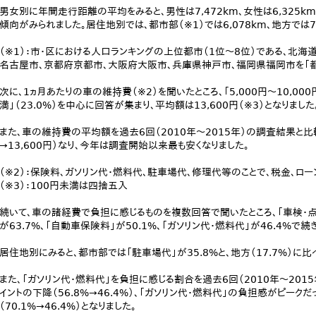
男女別に年間走行距離の平均をみると、男性は7,472km、女性は6,325
傾向がみられました。居住地別では、都市部（※1）では6,078km、地方では7,
（※1）：市・区における人口ランキングの上位都市（1位～8位）である、北海
名古屋市、京都府京都市、大阪府大阪市、兵庫県神戸市、福岡県福岡市を「都市
次に、1ヵ月あたりの車の維持費（※2）を聞いたところ、「5,000円～10,000円未
満」（23.0%）を中心に回答が集まり、平均額は13,600円（※3）となりました
また、車の維持費の平均額を過去6回（2010年～2015年）の調査結果と比較
→13,600円）なり、今年は調査開始以来最も安くなりました。
（※2）：保険料、ガソリン代・燃料代、駐車場代、修理代等のことで、税金、ロ
（※3）：100円未満は四捨五入
続いて、車の諸経費で負担に感じるものを複数回答で聞いたところ、「車検・点検
が63.7%、「自動車保険料」が50.1%、「ガソリン代・燃料代」が46.4%で続
居住地別にみると、都市部では「駐車場代」が35.8%と、地方（17.7%）に比
また、「ガソリン代・燃料代」を負担に感じる割合を過去6回（2010年～201
イントの下降（56.8%→46.4%）、「ガソリン代・燃料代」の負担感がピーク
（70.1%→46.4%）となりました。