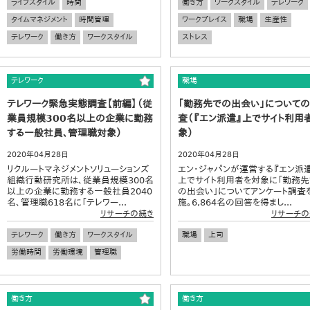
ライフスタイル
時間
働き方
ワークスタイル
テレワーク
タイムマネジメント
時間管理
ワークプレイス
職場
生産性
テレワーク
働き方
ワークスタイル
ストレス
テレワーク
職場
テレワーク緊急実態調査【前編】（従
「勤務先での出会い」について
業員規模300名以上の企業に勤務
査（『エン派遣』上でサイト利用
する一般社員、管理職対象）
象）
2020年04月28日
2020年04月28日
リクルートマネジメントソリューションズ
エン・ジャパンが運営する『エン派
組織行動研究所は、従業員規模300名
上でサイト利用者を対象に「勤務先
以上の企業に勤務する一般社員2040
の出会い」についてアンケート調査
名、管理職618名に「テレワー...
施。6,864名の回答を得まし...
リサーチの続き
リサーチの
テレワーク
働き方
ワークスタイル
職場
上司
労働時間
労働環境
管理職
働き方
働き方