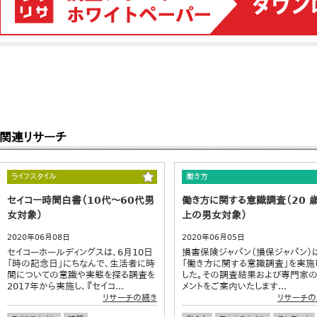
関連リサーチ
ライフスタイル
働き方
セイコー時間白書（10代～60代男
働き方に関する意識調査（20 
女対象）
上の男女対象）
2020年06月08日
2020年06月05日
セイコーホールディングスは、6月10日
損害保険ジャパン（損保ジャパン）
「時の記念日」にちなんで、生活者に時
「働き方に関する意識調査」を実施
間についての意識や実態を探る調査を
した。その調査結果および専門家
2017年から実施し、『セイコ...
メントをご案内いたします...
リサーチの続き
リサーチの