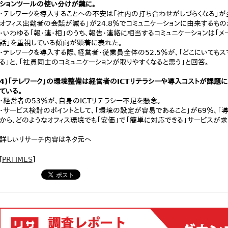
ションツールの使い分けが鍵に。
・テレワークを導入することへの不安は「社内の打ち合わせがしづらくなる」が
オフィス出勤者の会話が減る」が24.8％でコミュニケーションに由来するも
・いわゆる「報・連・相」のうち、報告・連絡に相当するコミュニケーションは「メ
話」を重視している傾向が顕著に表れた。
・テレワークを導入する際、経営者・従業員全体の52.5％が、「どこにいても
る」と、「社員同士のコミュニケーションが取りやすくなると思う」と回答。
4)「テレワーク」の環境整備は経営者のICTリテラシーや導入コストが課題
ている。
・経営者の53％が、自身のICTリテラシー不足を懸念。
・サービス検討のポイントとして、「環境の設定が容易であること」が69％、「
から、どのようなオフィス環境でも「安価」で「簡単に対応できる」サービスが
詳しいリサーチ内容はネタ元へ
[
PRTIMES
]