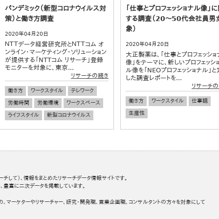
パンデミック（新型コロナウイルス対
「仕事とプロフェッショナル像」に
策）と働き方調査
する調査（20～50代会社員男
象）
2020年04月20日
ＮＴＴデータ経営研究所とＮＴＴコム オ
2020年04月20日
ンライン・マーケティング・ソリューション
大正製薬は、「仕事とプロフェッショ
が提供する「NTTコム リサーチ」登録
像」をテーマに、新しいプロフェッシ
モニターを対象に、東京...
ル像を「NEOプロフェッショナル」と
リサーチの続き
した調査レポートを...
リサーチの
働き方
ワークスタイル
テレワーク
働き方
ワークスタイル
仕事観
労働時間
労働環境
ワークスペース
生産性
ライフスタイル
新型コロナウイルス
ーチして）、情報をまとめたリサーチデータ情報サイトです。
、豊富に二次データを掲載しています。
の、マーケターやリサーチャー、研究・開発職、営業企画職、コンサルタントの方々を対象にして