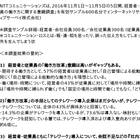
NTTコミュニケーションズは、2016年11月1日～11月5日の5日間、経営
員の働き方に関する意識調査」を有効サンプル600名分でインターネットリサ
ィブサーベイ株式会社)
※調査サンプル詳細：経営者・会社役員300名／会社従業員300名 (従業員
※コミュニケーション・ロスとは：報・連・相を怠ったり、誤った伝え方をしてしま
失を生んでしまう状
＜本調査結果の要約＞
1) 経営者と従業員の｢働き方改革｣意識は高いがギャップもある。
・期待する働き方として、57％の経営者は従業員に対し「自己管理による能動
同じく「自己管理による能動的な働き方」を理想としている。
・働く場所・時間について、経営者の43％が従業員に対して「場所や時間に縛
は「場所や時間に縛られず働く」でも「固定の場所と時間で働く」でもなく、「ど
２)「働き方改革」の手段としてのテレワーク導入企業はまだ少ないが、テレワ
・テレワークについては、全体の43％が興味ありと回答している。
・14.3％の企業がテレワークを導入しているが、73.6％は導入なし・検討も
・テレワークを認知している層では、テレワーク導入済および導入意向ありが38
約6倍に。
3) 経営者・従業員ともに「テレワーク」導入について、会話不足などの『社内