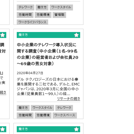
テレワーク
働き方
ワークスタイル
労働時間
労働環境
管理職
ワークライフバランス
働き方
の調
中小企業のテレワーク導入状況に
者対
関する調査（中小企業（1名-99名
の企業）の経営者および会社員20
～69歳の男女対象）
遣』
2020年04月27日
で
デル テクノロジーズの日本における事
を実
業を展開する二社である、デルと、EMC
ジャパンは、2020年3月に全国の中小
続き
企業（従業員数1～99人）の経...
リサーチの続き
働き方
ワークスタイル
テレワーク
労働時間
労働環境
ワークスペース
中小企業
企業経営
働き方