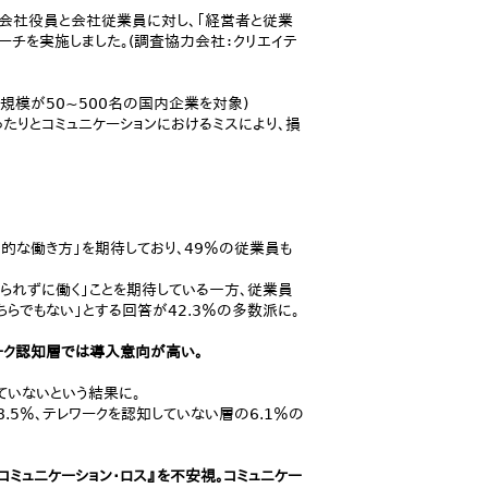
者・会社役員と会社従業員に対し、「経営者と従業
ーチを実施しました。(調査協力会社：クリエイテ
規模が50~500名の国内企業を対象)
ったりとコミュニケーションにおけるミスにより、損
的な働き方」を期待しており、49％の従業員も
られずに働く」ことを期待している一方、従業員
ちらでもない」とする回答が42.3％の多数派に。
ーク認知層では導入意向が高い。
していないという結果に。
.5％、テレワークを認知していない層の6.1％の
コミュニケーション・ロス』を不安視。コミュニケー