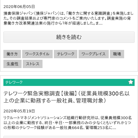
2020年06月05日
損害保険ジャパン（損保ジャパン）は、「働き方に関する意識調査」を実施しまし
た。その調査結果および専門家のコメントをご案内いたします。調査実施の背
景働き方改革関連法案の施行から１年が経過しました。ま...
続きを読む
働き方
ワークスタイル
テレワーク
ワークプレイス
職場
生産性
ストレス
テレワーク
テレワーク緊急実態調査【後編】（従業員規模300名以
上の企業に勤務する一般社員、管理職対象）
2020年05月19日
リクルートマネジメントソリューションズ組織行動研究所は、従業員規模300名
以上の企業に勤務する、終日・半日・一部業務のみの少なくともいずれか1つ
の形態のテレワーク経験がある一般社員664名、管理職253名に...