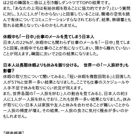
は2位の韓国を二倍以上引き離しダントツでTOPの結果です。
また、「あなたの上司は有給休暇を取ることに協力的ですか？」という質問
に対し、3人に1人が「わからない」と回答していることは、職場の空気を読
んで有休についてコミュニケーションすらなされておらず、結果、無頓着とも
取れる結果となっているのかもしれません。
休暇中も「一日中」仕事のメールを見てしまう日本人
日本人の22%が、休暇中にも関わらず仕事のメールを「一日中」見てしま
うと回答。休暇中でも仕事のことが気になってしまい、頭から離れていない
ことが伺えます。韓国に次いで2位の結果になりました。
日本人は長期休暇よりも休みを振り分ける。 世界一の「一人旅好き」も
影響？
休暇の取り方について聞いてみると、「短い休暇を複数回取る」と回答した
人が57%と世界一多い結果となりました。ここでも仕事のスケジュールや
人手不足で休みを取りにくい状況が伺えます。
また、世界各国の「一人旅を好む」人の割合を見てみると、日本人の約3
人に1人が一人旅を好んでおり、これも世界一多い結果となりました。休み
が取りにくい日本人は家族や友人と休みを合わせることが難しいことから
一人旅の頻度が増え、その結果、一人旅の良さに気付く機会が多いのか
もしれません。
【調査概要】