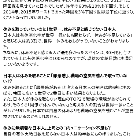
ぶりに世界で最下位の有休消化率という結果になりました。 2013年以
降回復を見せていた日本でしたが、昨年の60%を10%も下回り、そして
2014年、2015年ワーストであった韓国を3%下回り世界最下位に返り咲
くこととなってしまいました。
休みを取っていないのに！世界一、休み不足と感じてない日本人
日本人は有休消化率が世界一低いにも関わらず、「休みが不足している」
と感じる人は約3割で、世界一休みを欲しがっていないことがわかりまし
た。
ちなみに、休み不足と感じる人が最も多かったスペインは、30日も付与さ
れている上に有休消化率は100%なのですが、現状の支給日数にも満足
していないようです。
日本人は休みを取ることに「罪悪感」、職場の空気を読んで取っていな
い！？
休みを取ることに「罪悪感がある」と考える日本人の割合は約6割にもの
ぼり、韓国に次いで世界で2番目に多い結果となりました。
また、日本人が休みを取らない理由のTOP2で職場の環境があげられて
おり、そのうち「同僚が休んでいない」と考える人の割合は世界一多いこと
がわかりました。日本では自身の休みよりも職場の空気を読むことが重要
視されているのかもしれません。
休みに無頓着な日本人。上司とのコミュニケーション不足も？
自身の有休支給日数を知らない日本人は約半数にものぼりました。これ