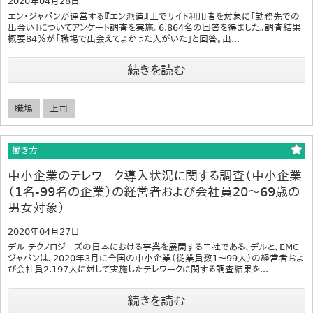
2020年04月28日
エン・ジャパンが運営する『エン派遣』上でサイト利用者を対象に「勤務先での
出会い」についてアンケート調査を実施。6,864名の回答を得ました。調査結果
概要84％が「職場で出会えてよかった人がいた」と回答。出...
続きを読む
職場
上司
働き方
中小企業のテレワーク導入状況に関する調査（中小企業
（1名-99名の企業）の経営者および会社員20～69歳の
男女対象）
2020年04月27日
デル テクノロジーズの日本における事業を展開する二社である、デルと、EMC
ジャパンは、2020年3月に全国の中小企業（従業員数1～99人）の経営者およ
び会社員2,197人に対して実施したテレワークに関する調査結果を...
続きを読む