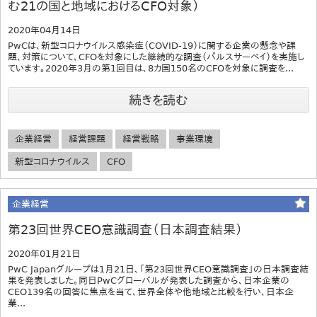
む21の国と地域におけるCFO対象）
2020年04月14日
PwCは、新型コロナウイルス感染症（COVID-19）に関する企業の懸念や課
題、対策について、CFOを対象にした継続的な調査（パルスサーベイ）を実施し
ています。2020年3月の第1回目は、8カ国150名のCFOを対象に調査を...
続きを読む
企業経営
経営課題
経営戦略
事業環境
新型コロナウイルス
CFO
企業経営
第23回世界CEO意識調査（日本調査結果）
2020年01月21日
PwC Japanグループは1月21日、「第23回世界CEO意識調査」の日本調査結
果を発表しました。同日PwCグローバルが発表した調査から、日本企業の
CEO139名の回答に焦点を当て、世界全体や他地域と比較を行い、日本企
業...