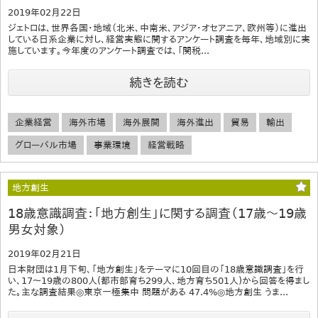
2019年02月22日
ジェトロは、世界各国・地域（北米、中南米、アジア・オセアニア、欧州等）に進出
している日系企業に対し、経営実態に関するアンケート調査を毎年、地域別に実
施しています。今年度のアンケート調査では、「関税...
続きを読む
企業経営
海外市場
海外展開
海外進出
貿易
輸出
グローバル市場
事業環境
経営戦略
地方創生
18歳意識調査：「地方創生」に関する調査（17歳～19歳
男女対象）
2019年02月21日
日本財団は1月下旬、「地方創生」をテーマに10回目の「18歳意識調査」を行
い、17～19歳の800人(都市部育ち299人、地方育ち501人)から回答を得まし
た。主な調査結果◎東京一極集中 問題がある 47.4%◎地方創生 うま...