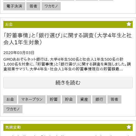
電子決済
若者
ワカモノ
お金
「貯蓄事情」と「銀行選び」に関する調査（大学4年生と社
会人1年生対象）
2020年03月03日
GMOあおぞらネット銀行は、大学4年生500名と社会人1年生500名の計
1,000名を対象に、「貯蓄事情」と「銀行選び」に関する調査を実施しました。調
査結果サマリ１．大学4年生・社会人1年生の貯蓄事情現在の貯蓄額最...
続きを読む
お金
マネープラン
貯蓄
貯金
資産
銀行
若者
ワカモノ
気候変動