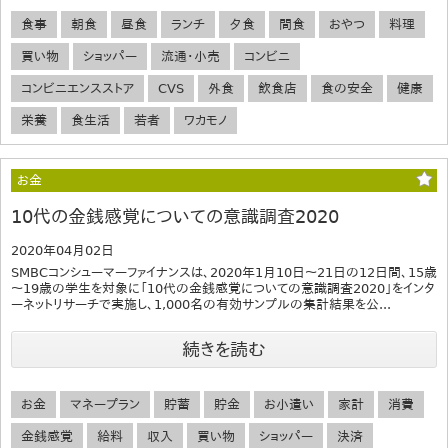
食事
朝食
昼食
ランチ
夕食
間食
おやつ
料理
買い物
ショッパー
流通・小売
コンビニ
コンビニエンスストア
CVS
外食
飲食店
食の安全
健康
栄養
食生活
若者
ワカモノ
お金
10代の金銭感覚についての意識調査2020
2020年04月02日
SMBCコンシューマーファイナンスは、2020年1月10日～21日の12日間、15歳
～19歳の学生を対象に「10代の金銭感覚についての意識調査2020」をインタ
ーネットリサーチで実施し、1,000名の有効サンプルの集計結果を公...
続きを読む
お金
マネープラン
貯蓄
貯金
お小遣い
家計
消費
金銭感覚
給料
収入
買い物
ショッパー
決済