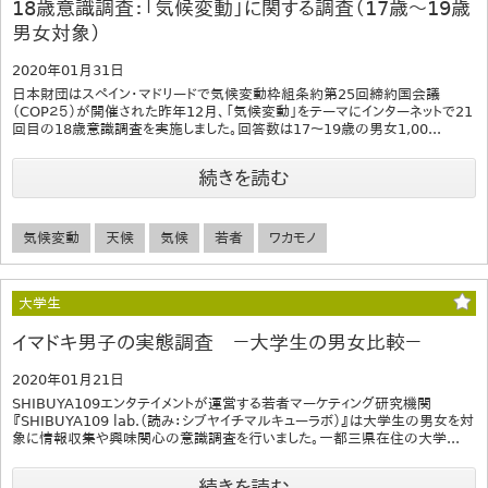
18歳意識調査：「気候変動」に関する調査（17歳～19歳
男女対象）
2020年01月31日
日本財団はスペイン・マドリードで気候変動枠組条約第25回締約国会議
（COP２５）が開催された昨年12月、「気候変動」をテーマにインターネットで21
回目の18歳意識調査を実施しました。回答数は17～19歳の男女1,00...
続きを読む
気候変動
天候
気候
若者
ワカモノ
大学生
イマドキ男子の実態調査 －大学生の男女比較－
2020年01月21日
SHIBUYA109エンタテイメントが運営する若者マーケティング研究機関
『SHIBUYA109 lab.（読み：シブヤイチマルキューラボ）』は大学生の男女を対
象に情報収集や興味関心の意識調査を行いました。一都三県在住の大学...
続きを読む