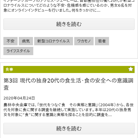
インテージグループのアクセス・ジェーピーは、首都圏在住の働く20代が新型コ
ロナウイルスについてどのような不安・危機感を感じているのか、男女6名を対
象にオンラインインタビューを行いました。何をきっかけに...
続きを読む
不安
病気
新型コロナウイルス
ワカモノ
若者
ライフスタイル
食事
第3回 現代の独身20代の食生活・食の安全への意識調
査
2020年04月24日
農林中央金庫では、「世代をつなぐ食 その実態と意識」（2004年）から、各世
代を対象に食に関する調査を継続して実施しています。本年は20代の独身男
女を対象に“食”に関する意識と実態を探ることを目的に調査を...
続きを読む