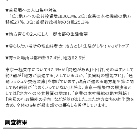
▼首都圏への人口集中対策
１位：地方への公共投資増加30.3%、2位：企業の本社機能の地方
移転27％、3位：首都行政機能の分散25.3%
▼地方育ちの2人に1人 都市部の生活希望
▼暮らしたい場所の理由は都会・地方とも「生活がしやすい」がトップ
▼育った場所は都市部37.4％、地方62.6％
東京一極集中について47.4%が「問題がある」と回答、その理由として
約7割が「地方が衰退する」としているほか、「災害時の機能マヒ」、「通
勤ラッシュや交通渋滞」を挙げています。政府が進める地方創生策に関
しても4割弱が「うまくいっていない」と答え、東京一極集中の解決策と
しては「地方への公共投資の増加」、「企業の本社機能の地方移転」
「首都の行政機能の分散」などが並びました。また地方育ちの約半数を
含め、全体の6割が都市部での暮らしを希望しています。
調査結果