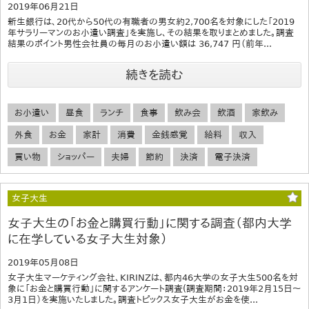
2019年06月21日
新生銀行は、20代から50代の有職者の男女約2,700名を対象にした「2019
年サラリーマンのお小遣い調査」を実施し、その結果を取りまとめました。調査
結果のポイント男性会社員の毎月のお小遣い額は 36,747 円（前年...
続きを読む
お小遣い
昼食
ランチ
食事
飲み会
飲酒
家飲み
外食
お金
家計
消費
金銭感覚
給料
収入
買い物
ショッパー
夫婦
節約
決済
電子決済
女子大生
女子大生の「お金と購買行動」に関する調査（都内大学
に在学している女子大生対象）
2019年05月08日
女子大生マーケティング会社、KIRINZは、都内46大学の女子大生500名を対
象に「お金と購買行動」に関するアンケート調査(調査期間：2019年2月15日〜
3月1日）を実施いたしました。調査トピックス女子大生がお金を使...