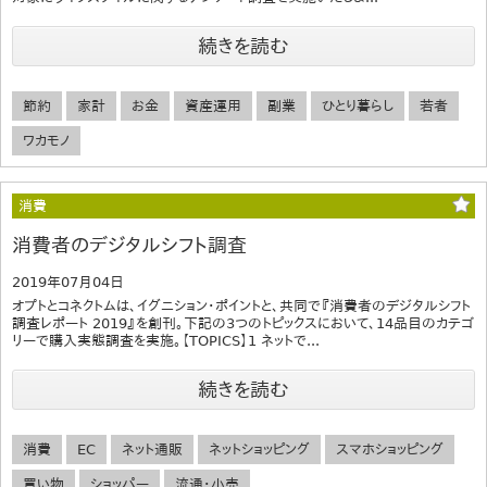
続きを読む
節約
家計
お金
資産運用
副業
ひとり暮らし
若者
ワカモノ
消費
消費者のデジタルシフト調査
2019年07月04日
オプトとコネクトムは、イグニション・ポイントと、共同で『消費者のデジタルシフト
調査レポート 2019』を創刊。下記の3つのトピックスにおいて、14品目のカテゴ
リーで購入実態調査を実施。【TOPICS】1 ネットで...
続きを読む
消費
EC
ネット通販
ネットショッピング
スマホショッピング
買い物
ショッパー
流通・小売