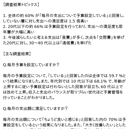
【調査結果トピックス】
1. 全体の約 60% が「毎月の支出について予算設定している」と回答し、
していない層に対し支出への満足度は 1.5 倍高い
2. 20代以下の約 66% は予算設定を行っており、支出への満足度も若
年層が大幅に高い
3. 今後減らしたいと考える支出は「食費」が多く、次点を「交際費」を挙げ
た20代に対し、30〜40 代以上は「通信費」を挙げた
【主な調査結果】
Q.毎月予算を設定していますか？
毎月の予算設定について、「している」と回答したのは全体では 59.7 %と
いう結果になりました。また、年代別では 10 代以下は 68.1% で、年齢が
上昇するに従い予算設定は行わないとした回答が目立ち、60 代以上で
は改めて上昇。収入と支出のバランスが取りづらい世代ほど予算管理を
行っていることがわかりました。
Q.毎月の支出額に満足していますか？
毎月の支出額について「ちょうど良いと感じる」と回答した内の 70% は予
算設定をしているという結果になりました。また、「大きく改善したい」とした