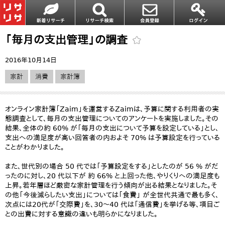
「毎月の支出管理」の調査
2016年10月14日
家計
消費
家計簿
オンライン家計簿「Zaim」を運営するZaimは、予算に関する利用者の実
態調査として、毎月の支出管理についてのアンケートを実施しました。その
結果、全体の約 60% が「毎月の支出について予算を設定している」とし、
支出への満足度が高い回答者の内およそ 70% は予算設定を行っている
ことがわかりました。
また、世代別の場合 50 代では「予算設定をする」としたのが 56 % がだ
ったのに対し、20 代以下が 約 66% と上回った他、やりくりへの満足度も
上昇。若年層ほど厳密な家計管理を行う傾向が出る結果となりました。そ
の他「今後減らしたい支出」については「食費」 が全世代共通で最も多く、
次点には20代が「交際費」を、30〜40 代は「通信費」を挙げる等、項目ご
との出費に対する意識の違いも明らかになりました。