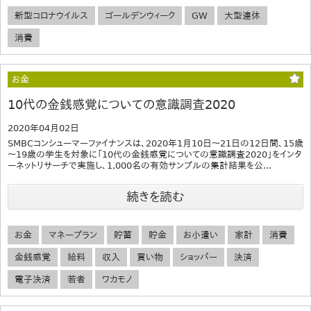
新型コロナウイルス
ゴールデンウィーク
GW
大型連休
消費
お金
10代の金銭感覚についての意識調査2020
2020年04月02日
SMBCコンシューマーファイナンスは、2020年1月10日～21日の12日間、15歳
～19歳の学生を対象に「10代の金銭感覚についての意識調査2020」をインタ
ーネットリサーチで実施し、1,000名の有効サンプルの集計結果を公...
続きを読む
お金
マネープラン
貯蓄
貯金
お小遣い
家計
消費
金銭感覚
給料
収入
買い物
ショッパー
決済
電子決済
若者
ワカモノ