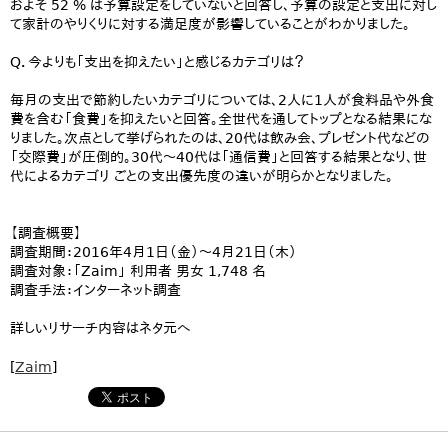
およそ 52 % は予算設定をしていないと回答し、予算の設定と支出に対し
て家計のやりくりに対する満足度が影響していることがわかりました。
Q．今よりも「支出を抑えたい」と感じるカテゴリは？
毎月の支出で節約したいカテゴリについては、2人に1人が食料品や外食
費を含む「食費」を抑えたいと回答。全世代を通してトップとなる結果にな
りました。次点として挙げられたのは、20代は飲み会、プレゼント代などの
「交際費」が圧倒的。30代〜40代は「通信費」と回答する結果となり、世
代によるカテゴリ ごとの支出優先度の違いが明らかとなりました。
【調査概要】
調査期間：2016年4月1日（金）〜4月21日（木）
調査対象：「Zaim」 利用者 男女 1,748 名
調査手法：インターネット調査
詳しいリサーチ内容はネタ元へ
[
Zaim
]