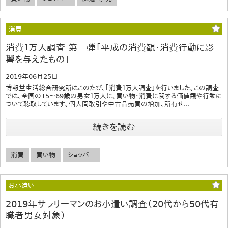
消費
消費１万人調査 第一弾「平成の消費観･消費行動に影
響を与えたもの」
2019年06月25日
博報堂生活総合研究所はこのたび、｢消費１万人調査｣を行いました。この調査
では、全国の15～69歳の男女１万人に、買い物･消費に関する価値観や行動に
ついて聴取しています。個人間取引や中古品売買の増加、所有せ...
続きを読む
消費
買い物
ショッパー
お小遣い
2019年サラリーマンのお小遣い調査（20代から50代有
職者男女対象）