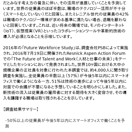
だとみなす考え方の普及に伴い、その活用が進展していくことを予測して
います。世界の従業員のほぼ半数は、職場のテクノロジー活用が不十分
（スマート化していない）だと回答し、またミレニアル世代の従業員の42％
は職場のテクノロジー環境が求める基準に満たない場合、退職を厭わな
いと回答しています。これは、近い将来の職場では、モノのインターネット
（IoT）、仮想現実（VR）といったコラボレーションツールや革新的技術の
導入が必須となることを示唆しています。
2016年の「Future Workforce Study」は、調査会社PSBによって実施
され、2016年7月19日に開催されたResnick Aspen Action Forum
での「The Future of Talent and Work（人材と仕事の未来）」をテー
マとしたセッションにおいて発表されました。世界10ヶ国における大中小
規模企業の正社員を対象に行われた本調査では、約4,000人に聞き取り
調査を実施し、全従業員の半数以上（57％）が今後5年以内にスマートオ
フィスで働くようになる一方、51％は技術の進歩によって今後5年以内に
対面での会議が不要になると予想していることを明らかにしました。また、
新技術の流入は従業員の雇用者に対する期待を大きく変容させ、その導
入を躊躇する職場は取り残されることを示しています。
【調査結果サマリー】
・50％以上の従業員が今後5年以内にスマートオフィスで働くことを予
測