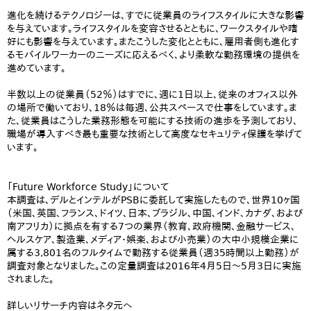
進化を続けるテクノロジーは、すでに従業員のライフスタイルに大きな影響
を与えています。ライフスタイルを変容させるとともに、ワークスタイルや嗜
好にも影響を与えています。またこうした変化とともに、雇用者側も進化す
るモバイルワーカーのニーズに応えるべく、より柔軟な勤務環境の提供を
進めています。
半数以上の従業員（52％）はすでに、週に1日以上、従来のオフィス以外
の場所で働いており、18％は毎週、公共スペースで仕事をしています。ま
た、従業員はこうした業務形態を可能にする技術の進歩を予測しており、
職場が導入すべき最も重要な技術として高度なセキュリティ保護を挙げて
います。
「Future Workforce Study」について
本調査は、デルとインテルがPSBに委託して実施したもので、世界10ヶ国
（米国、英国、フランス、ドイツ、日本、ブラジル、中国、インド、カナダ、および
南アフリカ）に拠点を有する7つの業界（教育、政府機関、金融サービス、
ヘルスケア、製造業、メディア・娯楽、および小売業）の大中小規模企業に
属する3,801名のフルタイムで勤務する従業員（週35時間以上勤務）が
調査対象となりました。この定量調査は2016年4月5日～5月3日に実施
されました。
詳しいリサーチ内容はネタ元へ