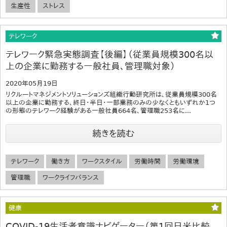
生産性
ストレス
テレワーク
テレワーク緊急実態調査【後編】（従業員規模300名以
上の企業に勤務する一般社員、管理職対象）
2020年05月19日
リクルートマネジメントソリューションズ組織行動研究所は、従業員規模300名
以上の企業に勤務する、終日・半日・一部業務のみの少なくともいずれか1つ
の形態のテレワーク経験がある一般社員664名、管理職253名に...
続きを読む
テレワーク
働き方
ワークスタイル
労働時間
労働環境
管理職
ワークライフバランス
健康
COVID-19生活者意識ナビゲーター（第1回日米比較