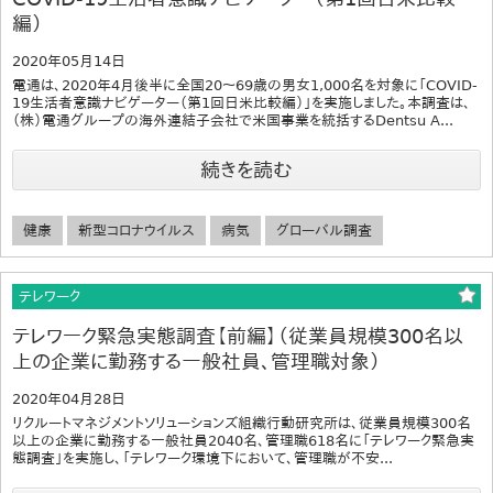
編）
2020年05月14日
電通は、2020年4月後半に全国20～69歳の男女1,000名を対象に「COVID-
19生活者意識ナビゲーター（第1回日米比較編）」を実施しました。本調査は、
（株）電通グループの海外連結子会社で米国事業を統括するDentsu A...
続きを読む
健康
新型コロナウイルス
病気
グローバル調査
テレワーク
テレワーク緊急実態調査【前編】（従業員規模300名以
上の企業に勤務する一般社員、管理職対象）
2020年04月28日
リクルートマネジメントソリューションズ組織行動研究所は、従業員規模300名
以上の企業に勤務する一般社員2040名、管理職618名に「テレワーク緊急実
態調査」を実施し、「テレワーク環境下において、管理職が不安...