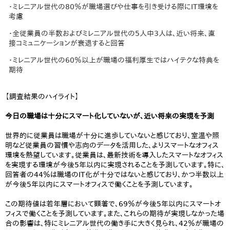
・ミレニアル世代の80％が職場選びや仕事を引き受ける際にIT環境を
考慮
・全従業員の半数およびミレニアル世代の5人中3人は、近い将来、直
接コミュニケーションが衰退すると回答
・ミレニアル世代の60％以上が職場の福利厚生ではハイテクな特典を
期待
【調査結果のハイライト】
今日の職場は十分にスマート化していないが、近い将来の実現を予測
世界的に従業員は職場が十分に進歩していないと感じており、室温や照
明など従業員の習慣や志向のデータを活用した、よりスマートなオフィス
環境を熱望しています。従業員は、最新技術を導入したスマートなオフィス
を実現する環境が今後5年以内に実現されることを予測しています。特に、
回答者の44％は職場のIT化が十分ではないと感じており、かつ半数以上
が今後5年以内にスマートオフィスで働くことを予測しています。
この期待値は若年層において顕著で、69％が今後5年以内にスマートオ
フィスで働くことを予測しています。また、これらの期待が実現しなかった場
合の影響は、特にミレニアル世代の働き手に大きく見られ、42％が職場の