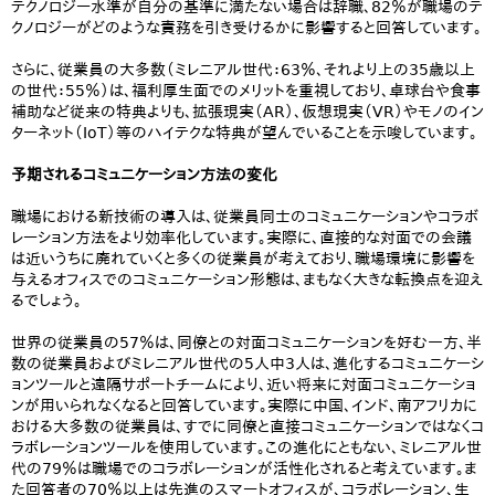
テクノロジー水準が自分の基準に満たない場合は辞職、82％が職場のテ
クノロジーがどのような責務を引き受けるかに影響すると回答しています。
さらに、従業員の大多数（ミレニアル世代：63％、それより上の35歳以上
の世代：55％）は、福利厚生面でのメリットを重視しており、卓球台や食事
補助など従来の特典よりも、拡張現実（AR）、仮想現実（VR）やモノのイン
ターネット（IoT）等のハイテクな特典が望んでいることを示唆しています。
予期されるコミュニケーション方法の変化
職場における新技術の導入は、従業員同士のコミュニケーションやコラボ
レーション方法をより効率化しています。実際に、直接的な対面での会議
は近いうちに廃れていくと多くの従業員が考えており、職場環境に影響を
与えるオフィスでのコミュニケーション形態は、まもなく大きな転換点を迎え
るでしょう。
世界の従業員の57％は、同僚との対面コミュニケーションを好む一方、半
数の従業員およびミレニアル世代の5人中3人は、進化するコミュニケーシ
ョンツールと遠隔サポートチームにより、近い将来に対面コミュニケーショ
ンが用いられなくなると回答しています。実際に中国、インド、南アフリカに
おける大多数の従業員は、すでに同僚と直接コミュニケーションではなくコ
ラボレーションツールを使用しています。この進化にともない、ミレニアル世
代の79％は職場でのコラボレーションが活性化されると考えています。ま
た回答者の70％以上は先進のスマートオフィスが、コラボレーション、生