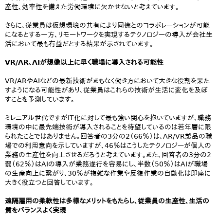
産性、効率性を備えた労働環境に欠かせないと考えています。
さらに、従業員は仮想環境の共有により同僚とのコラボレーションが可能
になるとする一方、リモートワークを実現するテクノロジーの導入が会社生
活において最も有益だとする結果が示されています。
VR/AR、AIが想像以上に早く職場に導入される可能性
VR/ARやAIなどの最新技術がまもなく働き方において大きな役割を果た
すようになる可能性があり、従業員はこれらの技術が生活に変化を及ぼ
すことを予測しています。
ミレニアル世代ですがIT化に対して最も強い関心を抱いていますが、職務
環境の中に最先端技術が導入されることを待望しているのは若年層に限
られたことではありません。回答者の3分の2（66％）は、AR/VR製品の職
場での利用意向を示していますが、46％はこうしたテクノロジーが個人の
業務の生産性を向上させるだろうと考えています。また、回答者の3分の2
弱（62％）はAIの導入が業務遂行を容易にし、半数（50％）はAIが職場
の生産向上に繋がり、30％が複雑な作業や反復作業の自動化は即座に
大きく役立つと回答しています。
遠隔雇用の柔軟性は多様なメリットをもたらし、従業員の生産性、生活の
質をバランスよく実現