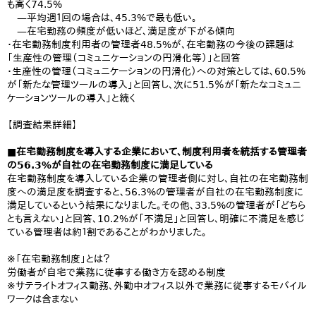
も高く74.5%
—平均週１回の場合は、45.3%で最も低い。
—在宅勤務の頻度が低いほど、満足度が下がる傾向
・在宅勤務制度利用者の管理者48.5%が、在宅勤務の今後の課題は
「生産性の管理（コミュニケーションの円滑化等）」と回答
・生産性の管理（コミュニケーションの円滑化）への対策としては、60.5%
が「新たな管理ツールの導入」と回答し、次に51.5％が「新たなコミュニ
ケーションツールの導入」と続く
【調査結果詳細】
■在宅勤務制度を導入する企業において、制度利用者を統括する管理者
の56.3%が自社の在宅勤務制度に満足している
在宅勤務制度を導入している企業の管理者側に対し、自社の在宅勤務制
度への満足度を調査すると、56.3%の管理者が自社の在宅勤務制度に
満足しているという結果になりました。その他、33.5%の管理者が「どちら
とも言えない」と回答、10.2%が「不満足」と回答し、明確に不満足を感じ
ている管理者は約１割であることがわかりました。
※「在宅勤務制度」とは？
労働者が自宅で業務に従事する働き方を認める制度
※サテライトオフィス勤務、外勤中オフィス以外で業務に従事するモバイル
ワークは含まない