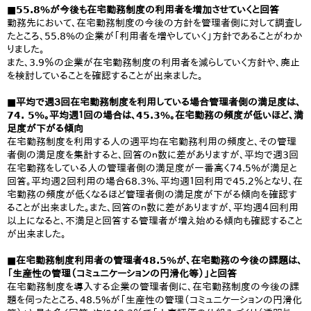
■55.8%が今後も在宅勤務制度の利用者を増加させていくと回答
勤務先において、在宅勤務制度の今後の方針を管理者側に対して調査し
たところ、55.8%の企業が「利用者を増やしていく」方針であることがわか
りました。
また、3.9％の企業が在宅勤務制度の利用者を減らしていく方針や、廃止
を検討していることを確認することが出来ました。
■平均で週３回在宅勤務制度を利用している場合管理者側の満足度は、
74. 5%。平均週１回の場合は、45.3%。在宅勤務の頻度が低いほど、満
足度が下がる傾向
在宅勤務制度を利用する人の週平均在宅勤務利用の頻度と、その管理
者側の満足度を集計すると、回答のｎ数に差がありますが、平均で週3回
在宅勤務をしている人の管理者側の満足度が一番高く74.5%が満足と
回答。平均週2回利用の場合68.3%、平均週１回利用で45.2％となり、在
宅勤務の頻度が低くなるほど管理者側の満足度が下がる傾向を確認す
ることが出来ました。また、回答のｎ数に差がありますが、平均週４回利用
以上になると、不満足と回答する管理者が増え始める傾向も確認すること
が出来ました。
■在宅勤務制度利用者の管理者48.5%が、在宅勤務の今後の課題は、
「生産性の管理（コミュニケーションの円滑化等）」と回答
在宅勤務制度を導入する企業の管理者側に、在宅勤務制度の今後の課
題を伺ったところ、48.5%が「生産性の管理（コミュニケーションの円滑化