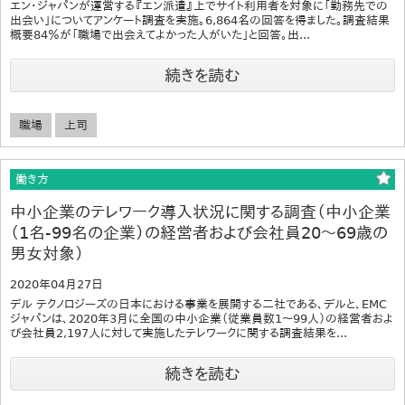
エン・ジャパンが運営する『エン派遣』上でサイト利用者を対象に「勤務先での
出会い」についてアンケート調査を実施。6,864名の回答を得ました。調査結果
概要84％が「職場で出会えてよかった人がいた」と回答。出...
続きを読む
職場
上司
働き方
中小企業のテレワーク導入状況に関する調査（中小企業
（1名-99名の企業）の経営者および会社員20～69歳の
男女対象）
2020年04月27日
デル テクノロジーズの日本における事業を展開する二社である、デルと、EMC
ジャパンは、2020年3月に全国の中小企業（従業員数1～99人）の経営者およ
び会社員2,197人に対して実施したテレワークに関する調査結果を...
続きを読む