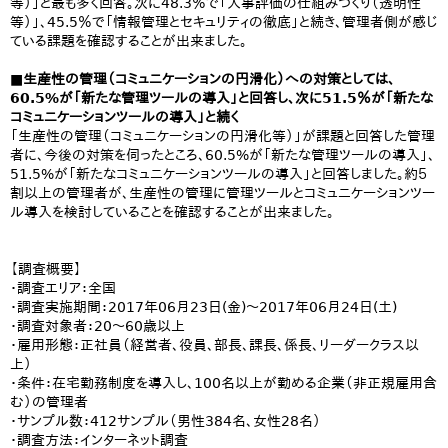
等）」と最も多く回答。次に48.3％で「人事評価の仕組みづくり（透明性
等）」、45.5％で「情報管理とセキュリティの徹底」と続き、管理者側が感じ
ている課題を確認することが出来ました。
■生産性の管理（コミュニケーションの円滑化）への対策としては、
60.5%が「新たな管理ツールの導入」と回答し、次に51.5％が「新たな
コミュニケーションツールの導入」と続く
「生産性の管理（コミュニケーションの円滑化等）」が課題と回答した管理
者に、今後の対策を伺ったところ、60.5%が「新たな管理ツールの導入」、
51.5%が「新たなコミュニケーションツールの導入」と回答しました。約５
割以上の管理者が、生産性の管理に管理ツールとコミュニケーションツー
ル導入を検討していることを確認することが出来ました。
【調査概要】
・調査エリア：全国
・調査実施期間：2017年06月23日(金)～2017年06月24日(土)
・調査対象者：20～60歳以上
・雇用形態：正社員（経営者、役員、部長、課長、係長、リーダークラス以
上）
・条件：在宅勤務制度を導入し、100名以上が勤める企業（非正規雇用含
む）の管理者
・サンプル数：412サンプル（男性384名、女性28名）
・調査方法：インターネット調査