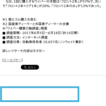
なお、1回に購入するワイパーの本数は「フロント2本」が57%で、次い
で「フロント2本＋リア1本」が20%、「フロント1本のみ」が13%であった。
※1 替えゴム購入を含む
※2 国産車ディーラーと外国車ディーラーの合算
※「ワイパー購買行動調査」概要
■ 調査期間： 2017年6月5日〜6月18日（計14日間）
■ 調査方法： インターネット調査
■ 調査対象： 自動車保有者 10,657名（ノンウェイト集計）
詳しいリサーチ内容はネタ元へ
[
ジーエフケー
]