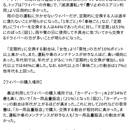
ろ、トップは「ワイパーの作動」で、「減速運転」や「曇り止めのエアコン利
用」より圧倒的に多かった。
雨の日の運転に欠かせないワイパーだが、定期的に交換する人は過半
に満たないことが明らかになった。「1年ごと」や「車検ごと」など、「定期
的」にワイパーを交換する人は44%であったのに対し、「不定期」は53%
にのぼった（図1）。雨や雪の日に使用して不具合に気づいてから交換す
るドライバーの方が多いことが明らかになった。
「定期的」に交換する割合は、「女性」より「男性」の方が10%ポイント
以上高かった。また、運転や車のメンテナンスが好きな人ほど、高い傾向に
あった。年代別では、年代が上がるにつれ「定期的」な交換が増加し、60
代以上では48%に達した。なお、60代以上の「車検ごと」の割合は17%と
他年代を上回った。
【ワイパーの購入場所】
最近利用したワイパーの購入場所では、「カーディーラー」※2が34%で
最も高く、次いで「カー用品量販店」（21%）となった（図2）。「カーディーラ
ー」の割合は年代が上がるほどが高まった。これに対して20代などの若年
層は、「カー用品量販店」で購入・交換する割合が相対的に高かった。ま
た、運転や車のメンテナンスが好きな人も「カー用品量販店」の割合が高
かった。