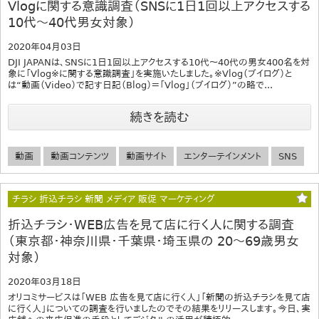
Vlogに関する意識調査（SNSに1日1回以上アクセスする
10代～40代男女対象）
2020年04月03日
DJI JAPANは、SNSに1日1回以上アクセスする10代～40代の男女400名を対
象に「Vlog※に関する意識調査」を実施いたしました。※Vlog（ブイログ）と
は“動画（Video）で記す日記（Blog）＝「Vlog」（ブイログ）”の略で...
続きを読む
動画
動画コンテンツ
動画サイト
エンターテインメント
SNS
チラシ 折込チラシ 新聞 メディア 販促 マーケティング
折込チラシ・WEB広告を見て店に行く人に関する調査
（東京都・神奈川県・千葉県・埼玉県の 20～69歳男女
対象）
2020年03月18日
オリコミサービスは「WEB 広告を見て店に行く人」「新聞の折込チラシを見て店
に行く人」についての調査を行いましたのでその結果をリリースします。今日、実