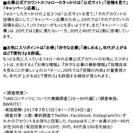
■企業公式アカウントのフォローのきっかけは「公式サイト」「投稿を見て」
「キャンペーン応募」。
フォローしたきっかけの上位3つは「公式サイトを見て」「そのアカウントの
投稿を目にして」「キャンペーン応募のため」。20代では「そのアカウントの
投稿を目にして」のフォローがもっとも多いようです。また「キャンぺーン応
募」は、20代では1割に満たない一方、30代と40代では2割に倍増してい
ます。
■お気に入りポイントは「お得」「好きな企業」「楽しめる」。年代が上がる
ほど『便利さ』を評価。
もっとも気に入っているフォロー中の企業公式アカウントのお気に入りポイ
ントは、大別すると『お得な情報』、『好きな企業の最新情報』『投稿自体
を見ることが楽しい』の3パターン。20代では『投稿の内容』が重要視さ
れ、年代が上がるほど『便利さ』を評価する傾向が見られます。
＜調査概要＞
「SNSコンテンツについての意識調査【20～40代編】」（調査実施：
BWRITE）
・実施期間：2017年7月13日（木）～7月14日（金）
・調査対象・人数：事前調査でTwitter、Facebook、Instagramのいず
れかのアカウントをお持ちと回答した、Fastaskモニター会員の20～40代
女性300名（有効回答から20代、30代、40代各100名を抽出）
・調査方法：WEBアンケート方式